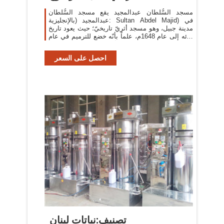
مسجد السُّلطان عبدالمجيد يقع مسجد السُّلطان
عبدالمجيد (بالإنجليزية: Sultan Abdel Majid) في
مدينة جبيل، وهو مسجد أثريّ تاريخيّ؛ حيث يعود تاريخ
بنائه إلى عام 1648م، علماً بأنّه خضع للترميم في عام
1783م على يد الأمير يوسف شهاب، وتجدر
احصل على السعر
تصنيف:نباتات لبنان