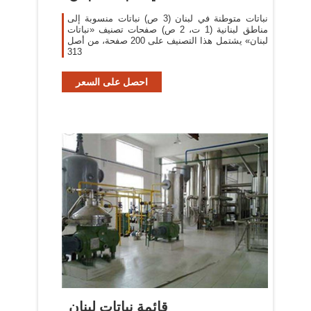
نباتات متوطنة في لبنان‏ (3 ص) نباتات منسوبة إلى
مناطق لبنانية‏ (1 ت، 2 ص) صفحات تصنيف «نباتات
لبنان» يشتمل هذا التصنيف على 200 صفحة، من أصل
313
احصل على السعر
قائمة نباتات لبنان