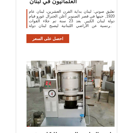
العلمانيون في لبنان
تعليق صوتي: لبنان بداية القرن العشرين، لبنان عام
1920, حينها في قصر الصنوبر أعلن الجنرال غورو قيام
دولة لبنان الكبير, بعد 23 سنة تم جلاء القوات
الفرنسية عن الأراضي اللبنانية ليصبح لبنان دولة
مستقلة رسميا منذ ذاك الحين
احصل على السعر