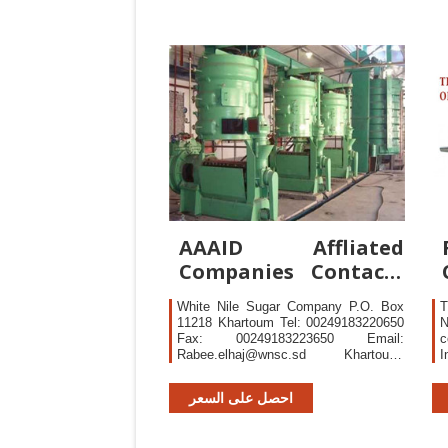
p
d
b
AAAID Affliated
Companies Contacts
Arab Authority for
White Nile Sugar Company P.O. Box
T
11218 Khartoum Tel: 00249183220650
Fax: 00249183223650 Email:
c
Rabee.elhaj@wnsc.sd
Khartoum,
Republic of Sudan
r
4
احصل على السعر
2
o
S