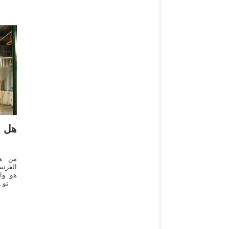
United
r its
هل و
من هو
الفرن
هو وا
دستو 
الذي 