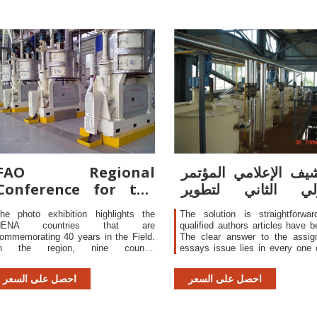
شيف الإعلامي المؤتمر
FAO Regional
ولي الثاني لتطوير
Conference for the
الدراسات
Near East FAO Food
he photo exhibition highlights the
The solution is straightforwa
NENA countries that are
qualified authors articles have be
ommemorating 40 years in the Field.
The clear answer to the assig
In the region, nine country
essays issue lies in every one 
epresentations will be celebrating their
rewards that Barcelona is offeri
0th anniversary between 2017 and
all those studying compan
احصل على السعر
احصل على السعر
019: Egypt, Iran (the Islamic Republic
desperate to be succes
f), Iraq, Jordan, Lebanon, Mauritania,
organization specialist
yrian Arab Republic, the
entrepreneurs.