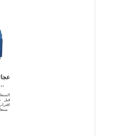
عجا
السنغا
قبل ع
اقترا
السنغا
ملك جم
قبل أن ينتهي به المطاف إلى عملية الذبح.