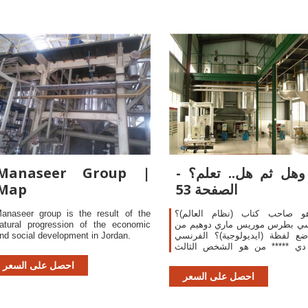
expressing their rejection of the 
States' decision to transfe
embassy to
هل ثم هل.. تعلم؟ -
Manaseer Group |
الصفحة 53
Map
 صاحب كتاب (نظام العالم)؟
anaseer group is the result of the
سي بطرس موريس ماري دوهيم من
atural progression of the economic
ضع لفظة (ايديولوجية)؟ الفرنسي
nd social development in Jordan.
دي ***** من هو الشخص الثالث
تزعم مع فولتير وجان جاك روسو
احصل على السعر
حركة التنوير الفرنسية؟ دنيس
احصل على السعر