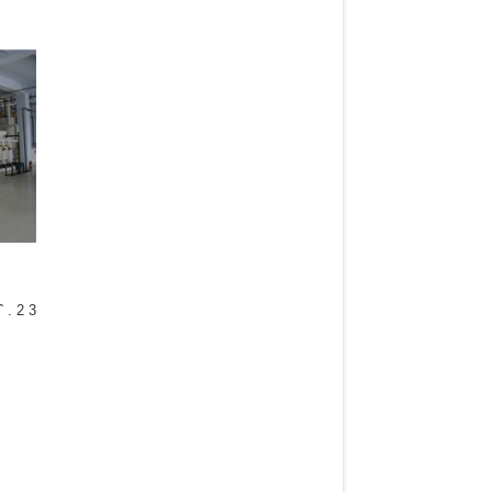
duced
tural
 ˆ . 2 3