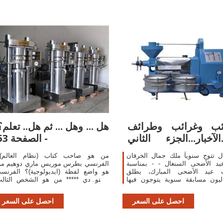
ئب وغرائب وطرائف
هل ... وهل ... ثم هل.. تعلم؟
الآخبار...الجزء الثاني -
- الصفحة 53
SudaneseOnline
ل تتوج سنوياً ملك جمال الخرفان
من هو صاحب كتاب (نظام العالم)
يد الأضحى السنغال - - بمناسبة
الفرنسي بطرس موريس ماري دوهيم م
ب عيد الأضحى المبارك، يطلق
هو واضع لفظة (ايديولوجية)؟ الفرنس
ليون مسابقة سنوية يتوجون فيها
دستو دي ***** من هو الشخص الثال
ال الخراف، لترتفع قيمته المادية
الذي تزعم مع فولتير وجان جاك روس
حركة التنوير الفرنسية؟ دنيس ...
احصل على السعر
احصل على السعر