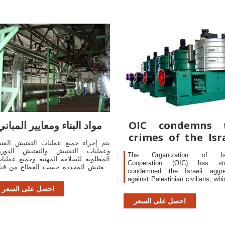
emen.
OIC condemns 
مواد البناء ومعايير المباني
crimes of the Isr
يتم إجراء جميع عمليات التفتيش الفني
occupation in
وعمليات التفتيش والتفتيش الدور
The Organization of Isl
المطلوبة للسلامة المهنية وجميع عمليا
Cooperation (OIC) has str
التفتيش المحددة حسب القطاع من قب
condemned the Israeli aggre
موظفينا ذوي الخبرة.
against Palestinian civilians, whi
to the death of more than 52 m
احصل على السعر
and the injury of about 
احصل على السعر
Palestinian citizens during 
participation in peaceful prote
the 70th anniversary of the N