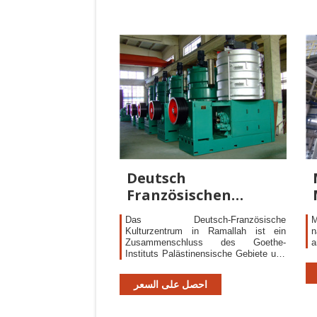
Nile Sugar Company
Deutsch
Französischen
Kulturzentrum |
Das Deutsch-Französische
M
FGCC
Kulturzentrum in Ramallah ist ein
n
Zusammenschluss des Goethe-
a
Instituts Palästinensische Gebiete und
des Institut français Jerusalem.. Seit
über zehn Jahren präsentieren wir
احصل على السعر
gemeinsame Projekte in den Bereichen
Film, Bildende Kunst, Musik, Theater
und Tanz, Architektur und