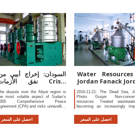
Water Resources
السودان: إخراج أبيي من
Jordan Fanack Jor
نفق الأزمات Crisis
Group
he dispute over the Abyei region is
2016-11-21· The Dead Sea, Jo
he most volatile aspect of Sudan’s
Photo: Gusjer. Non-convent
2005 Comprehensive Peace
resources. Treated wastewat
greement (CPA) and risks unravelling
becoming an increasingly impo
hat increasingly shaky deal. The CPA
resource, contributing around 
ranted the disputed territory, which
the national water budget in 
احصل على السعر
احصل على السعر
as a significant percentage of
Around three quarters of this wa
udan’s oil reserves, a special
used in the agricultural sector
dministrative status under the
than 75% of the approximatel