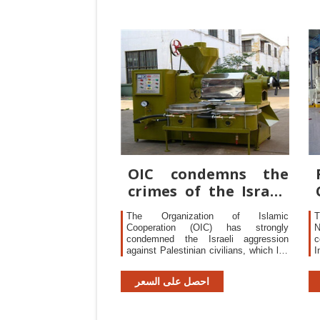
OIC condemns the
crimes of the Israeli
occupation in
The Organization of Islamic
T
Cooperation (OIC) has strongly
condemned the Israeli aggression
c
against Palestinian civilians, which led
to the death of more than 52 martyrs
r
and the injury of about 2,000
4
احصل على السعر
Palestinian citizens during their
2
participation in peaceful protests on
o
the 70th anniversary of the Nakba,
S
expressing their rejection of the United