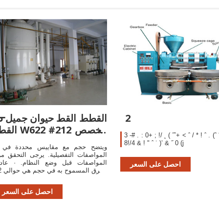
2
ᓂالقطط القط حي
القط W622 #212 مخ
3 -# . : 0+ ; !/ ˛ ( ˝ˆ+ < ˆ / * ! ˆ . (ˆ
#7 الحديثة
8!/4 & ! " ˆ ˙ )’ & ˝ 0 (j
· ويتضح حجم
المواصفات التفصيلية. يرجى التحقق م
المواصفات قبل وضع النظام. · عاد
احصل على السعر
3 سنتيمتر في القياس.
احصل على السعر