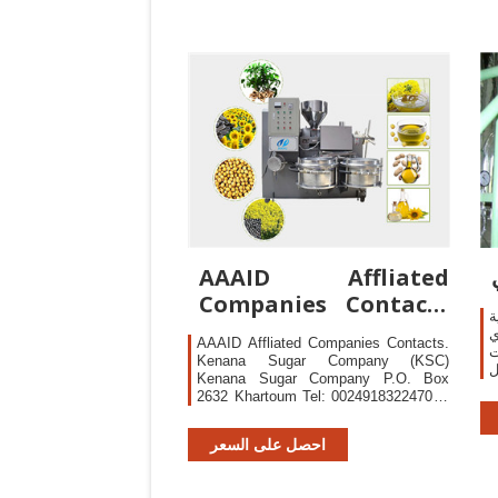
Y
AAAID Affliated
Companies Contacts
ة
| Arab Authority for
ي
AAAID Affliated Companies Contacts.
ت
Kenana Sugar Company (KSC)
ل
Kenana Sugar Company P.O. Box
2632 Khartoum Tel: 00249183224704 |
00249183224703 Fax:
00249183220563 Website:
احصل على السعر
www.Kenana.com Khartoum, Republic
of Sudan. White Nile Sugar Company
(WNSC) (Under Implementation) White