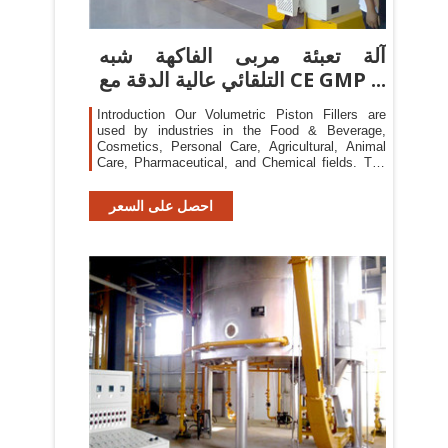
آلة تعبئة مربى الفاكهة شبه
التلقائي عالية الدقة مع CE GMP ...
Introduction Our Volumetric Piston Fillers are
used by industries in the Food & Beverage,
Cosmetics, Personal Care, Agricultural, Animal
Care, Pharmaceutical, and Chemical fields. The
filler can be designed to fill any kind of liquid or
cream, from water to grease.(carbonated drinks or
احصل على السعر
aerosol products aside) Features · Approximate
Speed: 5 - 38 pcs/min(depending on