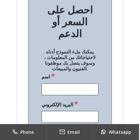
احصل على
فّ
السعر أو
ح
الدعم
ا
ل
يمكنك ملء النموذج أدناه
م
لاحتياجاتك من المعلومات ،
وسوف يتصل بك موظفونا
ق
الفنيون والمبيعات.
*
اسم
ا
ل
ا
*
البريد الإلكتروني
ت
*
الهاتف
Phone
Email
Whatsapp