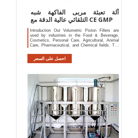
آلة تعبئة مربى الفاكهة شبه
التلقائي عالية الدقة مع CE GMP
Introduction Our Volumetric Piston Fillers are
used by industries in the Food & Beverage,
Cosmetics, Personal Care, Agricultural, Animal
Care, Pharmaceutical, and Chemical fields. The
filler can be designed to fill any kind of liquid or
cream, from water to grease.(carbonated drinks or
احصل على السعر
aerosol products aside) Features · Approximate
Speed: 5 - 38 pcs/min(depending on …