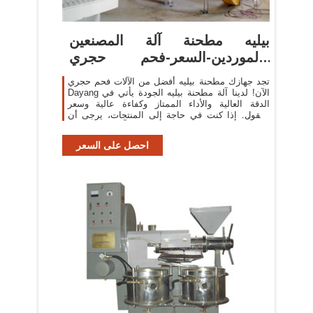
بيليه مطحنة آلة المصنعين
والموردين-السعر-فحم حجري
Dayang ...
تجد جهازك مطحنة بيليه أفضل من الآلات فحم حجري
Dayang الآن! لدينا آلة مطحنة بيليه الجودة يأتي في
الدقة العالية والأداء الممتاز وكفاءة عالية وسعر
معقول. إذا كنت في حاجة إلى المنتجات، يرجى أن
يكون حراً في الاتصال بنا.
احصل على السعر