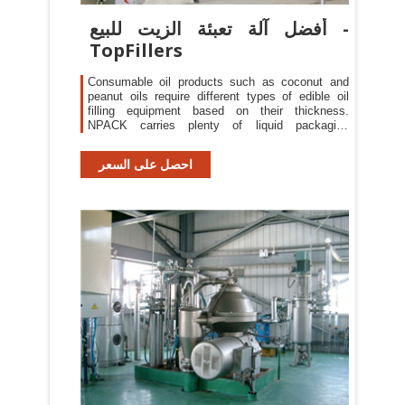
أفضل آلة تعبئة الزيت للبيع -
TopFillers
Consumable oil products such as coconut and
peanut oils require different types of edible oil
filling equipment based on their thickness.
NPACK carries plenty of liquid packaging
machines intended for packaging edible oils and
many other water-thin to more viscous liquid
احصل على السعر
products. We offer a variety of filling machines
along with other equipment such as conveyors,
cappers, and labelers to form