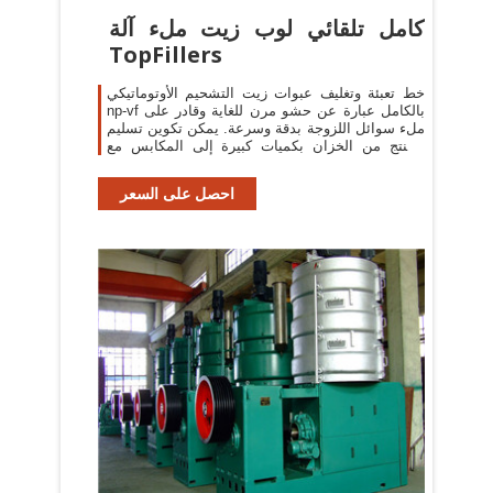
كامل تلقائي لوب زيت ملء آلة
TopFillers
خط تعبئة وتغليف عبوات زيت التشحيم الأوتوماتيكي
np-vf بالكامل عبارة عن حشو مرن للغاية وقادر على
ملء سوائل اللزوجة بدقة وسرعة. يمكن تكوين تسليم
المنتج من الخزان بكميات كبيرة إلى المكابس مع
خزان عازلة باستخدام تعويم
احصل على السعر