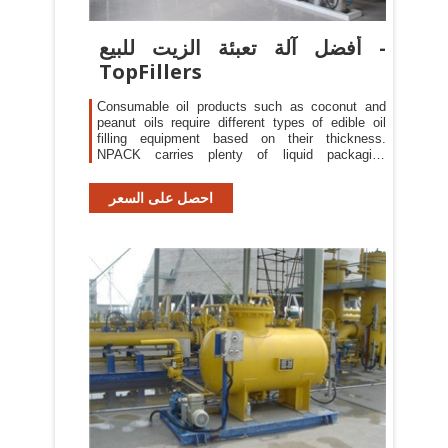
أفضل آلة تعبئة الزيت للبيع -
TopFillers
Consumable oil products such as coconut and
peanut oils require different types of edible oil
filling equipment based on their thickness.
NPACK carries plenty of liquid packaging
machines intended for packaging edible oils and
many other water-thin to more viscous liquid
احصل على السعر
products. We offer a variety of filling machines
along with other equipment such as conveyors,
cappers, and labelers to form ...