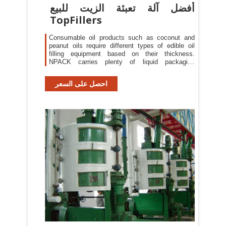
أفضل آلة تعبئة الزيت للبيع
TopFillers
Consumable oil products such as coconut and
peanut oils require different types of edible oil
filling equipment based on their thickness.
NPACK carries plenty of liquid packaging
machines intended for packaging edible oils and
many other water-thin to more viscous liquid
احصل على السعر
products. We offer a variety of filling machines
along with other equipment such as conveyors,
cappers, and labelers to form