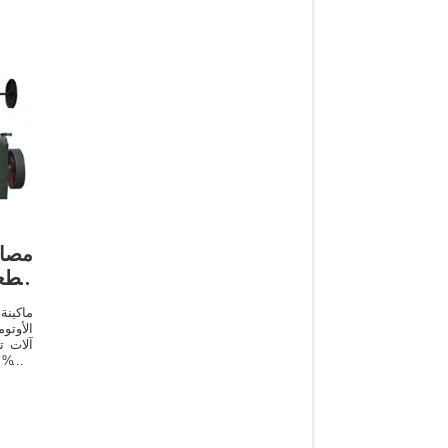
مصاد
الط
ماكين
الأوتو
آلات ت