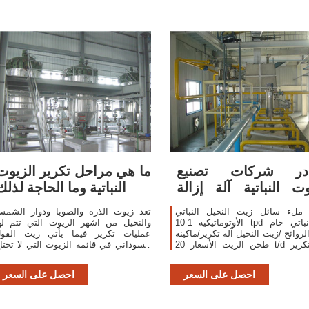
در شركات تصنيع
ما هي مراحل تكرير الزيوت
وت النباتية آلة إزالة
النباتية وما الحاجة لذلك
الروائح
ة ملء سائل زيت النخيل النباتي
تعد زيوت الذرة والصويا ودوار الشم
الأوتوماتيكية 1-10 tpd زيت نباتي خام
والنخيل من اشهر الزيوت التي تتم له
لروائح /زيت النخيل آلة تكرير/ماكينة
عمليات تكرير فيما يأتي زيت الفو
طحن الزيت الأسعار 20 t/d آلات تكرير
السوداني في قائمة الزيوت التي لا تحتا
 الخام بذور القطن الفول السوداني
الى اي نوع من التكرير، وتفضل كثير م
الشركات المستورد
احصل على السعر
احصل على السعر