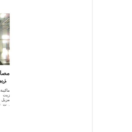
مصا
الزي
ماكين
مزيل ا
النفط