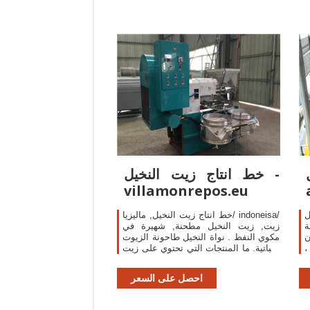
خط انتاج زيت النخيل -
villamonrepos.eu
ل
خط انتاج زيت النخيل, ماليزيا/ indoneisa/
لة
زيت, زيت النخيل مطحنة, شهيرة في
ن
مكوي النفط . نواة النخيل طاحونة الزيوت
،
النباتية. ما المنتجات التي تحتوي على زيت
و
النخيل الزيوت النباتية طاحونة آلة
ي
المعدات.
احصل على السعر
ص