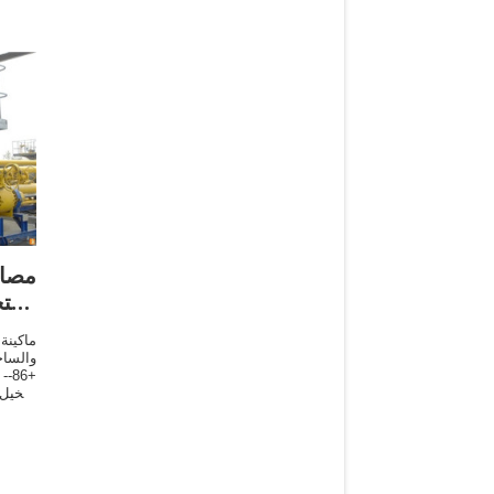
مصا
استخ
ماكينة
والساخ