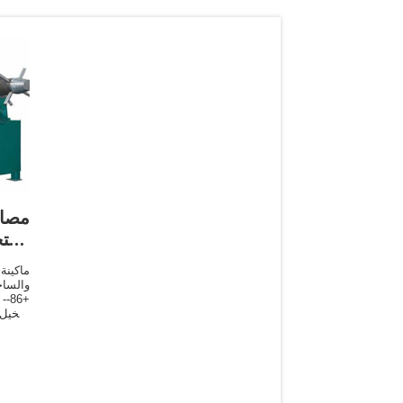
مصا
استخ
ماكينة
والساخ
النخيل