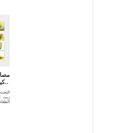
مصا
ماكي
البحث
زيت ال
الطعا