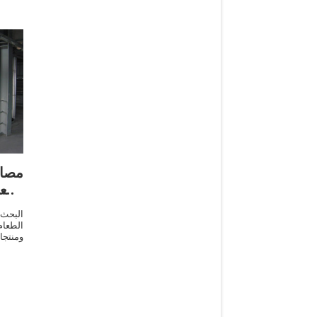
مصا
أسعا
البحث
الطعا
ومنتج