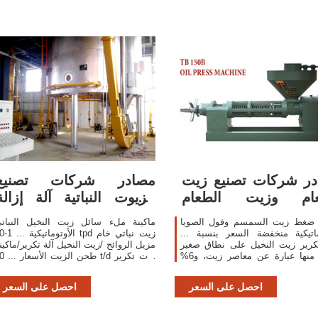
ر شركات تصنيع زيت
مصادر شركات تصنيع
عام وزيت الطعام
الزيوت النباتية آلة إزالة
في.com
الروائح ...
ة ضغط زيت السمسم وفول الصويا
ماكينة ملء سائل زيت النخيل النبات
ماتيكية منخفضة السعر بنسبة ...
الأوتوماتيكية ...
كرير زيت النخيل على نطاق صغير
مزيل الروائح /زيت النخيل آلة تكرير/ماكين
... % منها عبارة عن معاصر زيت، و6%
طحن الزيت الأسعار
عبارة عن زيت عباد الشمس، و1% عبارة
النفط الخام بذور القطن الفول السودان
عن زيت النخيل.
.
احصل على السعر
احصل على السعر