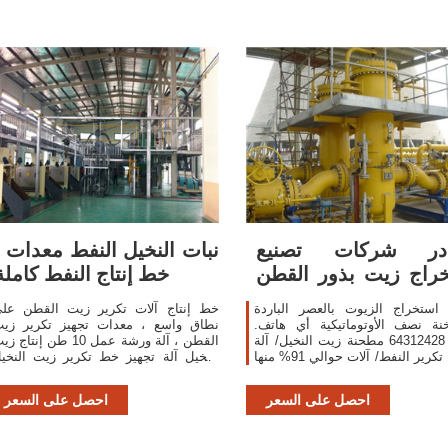
در شركات تصنيع
نبات النخيل النفط معدات ,
راج زيت بذور القطن
خط إنتاج النفط كاملة
واستخراج زيت بذور
 استخراج الزيوت بالعصر الباردة
خط إنتاج آلات تكرير زيت القطن عل
نة نصف الأوتوماتيكية أي هاتف.
نطاق واسع ، معدات تجهيز تكرير زي
+86-- 64312428 مطحنة زيت النخيل/ آلة
القطن ، آلة ورشة عمل 10 طن إنتاج 
النخيل تكرير النفط/ آلات حوالي 91% منها
النخيل آلة تجهيز خط تكرير زيت النخي
عبارة عن معاصر زيت، و1% عبارة عن
في ماليزيا ماكينة صنع الزيت زيت طه
آلات
بنخال
احصل على السعر
احصل على السعر