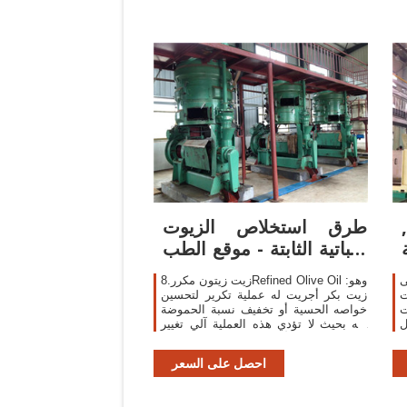
طرق استخلاص الزيوت
النباتية الثابتة - موقع الطب
البديل
ى
8.زيت زيتون مكررRefined Olive Oil :وهو
ت
زيت بكر أجريت له عملية تكرير لتحسين
زيت
خواصه الحسية أو تخفيف نسبة الحموضة
ل
فيه بحيث لا تؤدي هذه العملية آلي تغيير
ي
في التركيب الأساسي للجلسريدات،وهو
ة
خالي من
احصل على السعر