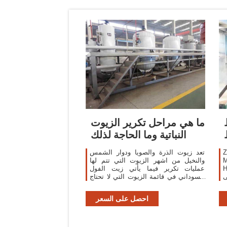
ما هي مراحل تكرير الزيوت
النباتية وما الحاجة لذلك
Z
تعد زيوت الذرة والصويا ودوار الشمس
والنخيل من اشهر الزيوت التي تتم لها
رر صالح
عمليات تكرير فيما يأتي زيت الفول
ى
السوداني في قائمة الزيوت التي لا تحتاج
،
الى اي نوع من التكرير، وتفضل كثير من
،
الشركات المستوردة
احصل على السعر
ا