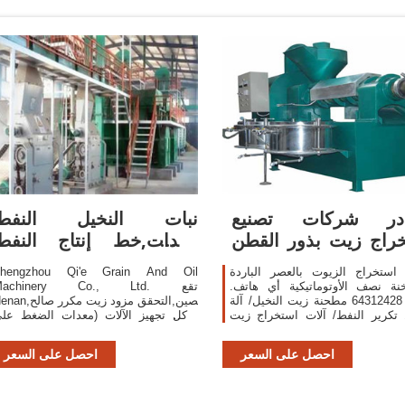
در شركات تصنيع
نبات النخيل النفط
راج زيت بذور القطن
معدات,خط إنتاج النفط
واستخراج زيت بذور
كاملة
 استخراج الزيوت بالعصر الباردة
hengzhou Qi'e Grain And Oil
نة نصف الأوتوماتيكية أي هاتف.
Machinery Co., Ltd. تقع
+86-- 64312428 مطحنة زيت النخيل/ آلة
Henan,الصين,التحقق مزود زيت مك
 تكرير النفط/ آلات استخراج زيت
للأكل تجهيز الآلات (معدات الضغط عل
نواة النخيل . ٥٠٠٫٠٠ us$-٥٬٠٠٠٫٠٠ us$ /
النفط ، معدات استخراج المذيبات النفط 
مجموعات . 1 مجموعات (لمين) 6 yrs.
معدات التكرير ، إزالة الصبح المعدات) 
احصل على السعر
احصل على السعر
62.5%
آلة ضغط الزيتمعدات بروتين فول الصوي