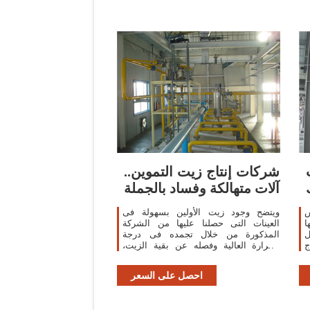
شركات إنتاج زيت التموين..
آلات متهالكة وفساد بالجملة
س
ويتضح وجود زيت الأولين بسهولة فى
ا
العينات التى حصلنا عليها من الشركة
ل
المذكورة من خلال تجمده فى درجة
ج
الحرارة العالية وفصله عن بقية الزيت،
ن
وهى واحدة من مواصفات زيت الأولين
ة
«النخيل».
احصل على السعر