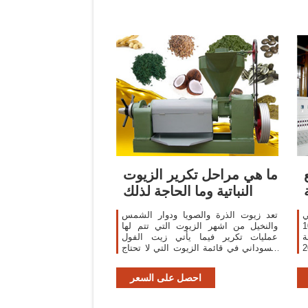
ما هي مراحل تكرير الزيوت
النباتية وما الحاجة لذلك
ي
تعد زيوت الذرة والصويا ودوار الشمس
 1-10 tpd زيت نباتي خام
والنخيل من اشهر الزيوت التي تتم لها
ة
عمليات تكرير فيما يأتي زيت الفول
 ... 20 t/d آلات تكرير
السوداني في قائمة الزيوت التي لا تحتاج
ي
الى اي نوع من التكرير، وتفضل كثير من
..
الشركات المستوردة ...
احصل على السعر