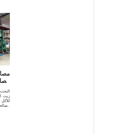
مصا
الصا
البحث
زيت ال
للأكل 
الصالح