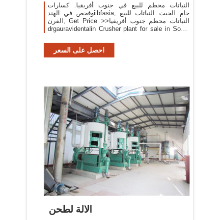
النباتات محطم للبيع في جنوب أفريقيا. كسارات
وفحص في الهندiibfasia, خام الخبث النباتات للبيع
الفرن, Get Price >>النباتات محطم جنوب أفريقيا
drgauravidentalin Crusher plant for sale in South
Africa Ananzicoza Crusher plant for sale in South
Africa from R10,000 We now have 3 [More/أكثر]
احصل على السعر
الالة لطحن