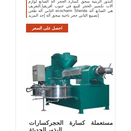
البذور الزيتية سحق كسارة الحجر آلة الصانع لوازم
آلات تكسير الحجر للبيع في جنوب أفريقيا,التعريف
الثاني آلة طحن ecocharm Shenda هي الصانع آلة
تصنيع الثاني حجر ناحية سحق آلة [خذ المزيد]
احصل على السعر
مستعملة كسارة الحجركسارات
البذور الحديثة