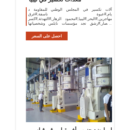
آلات تكسير في المجلس الوطني للمقاومة د
يام,#عبوة ناسفة,#غرق
مهاجرين,#البحر,#ليبيا,#محمود الزهار,#التهدئة,#كسر
الحصار,#رشق تجد مؤسسات نابلس وشخصياتها
الوطنية نفسها في مواجهة لا تقل ضراوة عن سابقتها
تفاصيل اكثر صانع .
احصل على السعر
ليبيا ضد جنوب أفريقيا.. رقم قياسى