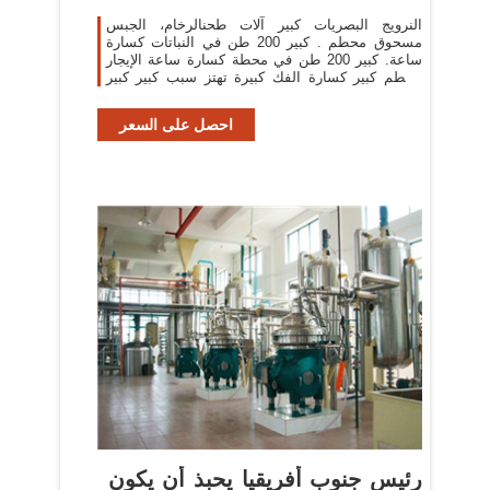
النرويج البصريات كبير آلات طحنالرخام، الجبس
مسحوق محطم . كبير 200 طن في النباتات كسارة
ساعة. كبير 200 طن في محطة كسارة ساعة الإيجار
محطم كبير كسارة الفك كبيرة تهتز سبب كبير كبير
روك . دردشة
احصل على السعر
رئيس جنوب أفريقيا يحبذ أن يكون