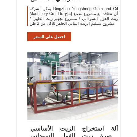
يمكن لشركة Dingzhou Yongsheng Grain and Oil
Machinery Co.، Ltd أن تتعاقد مع مشروع مصنع إنتاج
زيت الفول السوداني / مشروع تجهيز زيت الطهي /
مشروع تسليم الزيت النباتي الجاهز للأكل من 2 طن o
500 طن في اليوم.المنتجات
احصل على السعر
آلة استخراج الزيت الأساسي
معصرة زيت الفول السوداني