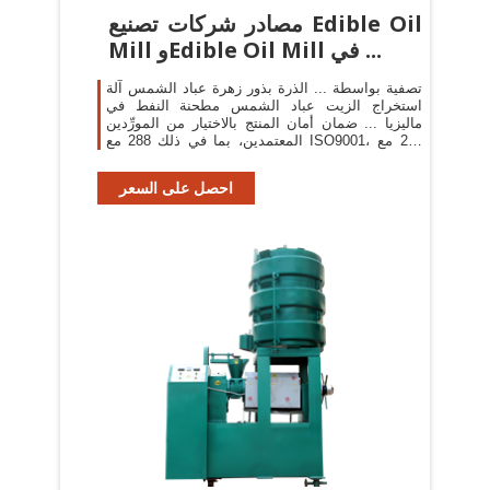
مصادر شركات تصنيع Edible Oil
Mill وEdible Oil Mill في ...
تصفية بواسطة ... الذرة بذور زهرة عباد الشمس آلة
استخراج الزيت عباد الشمس مطحنة النفط في
ماليزيا ... ضمان أمان المنتج بالاختيار من المورِّدين
المعتمدين، بما في ذلك 288 مع ISO9001، و24 مع
OHSAS18001، و5 مع ...
احصل على السعر