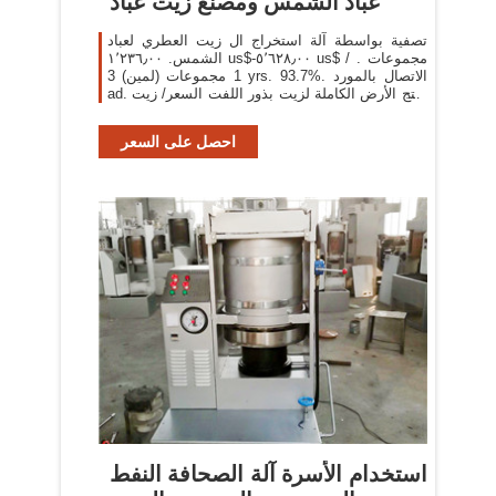
عباد الشمس ومصنع زيت عباد
تصفية بواسطة آلة استخراج ال زيت العطري لعباد
الشمس. ١٬٢٣٦٫٠٠ us$-٥٬٦٢٨٫٠٠ us$ / مجموعات .
1 مجموعات (لمين) 3 yrs. 93.7%. الاتصال بالمورد
ad. منتج الأرض الكاملة لزيت بذور اللفت السعر/ زيت
الشاي/ زيت بذور عباد الشمس. ٠٫٢٠ us$-٠٫٣٠ us
احصل على السعر
استخدام الأسرة آلة الصحافة النفط