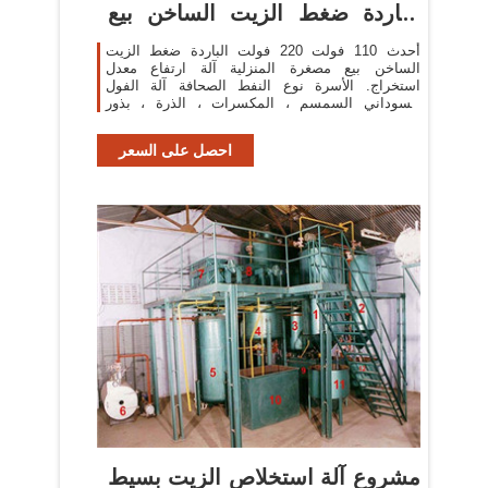
الباردة ضغط الزيت الساخن بيع
مصغرة
أحدث 110 فولت 220 فولت الباردة ضغط الزيت
الساخن بيع مصغرة المنزلية آلة ارتفاع معدل
استخراج. الأسرة نوع النفط الصحافة آلة الفول
السوداني السمسم ، المكسرات ، الذرة ، بذور
الخضروات ، flaxseeds وهلم جرا.
احصل على السعر
مشروع آلة استخلاص الزيت بسيط