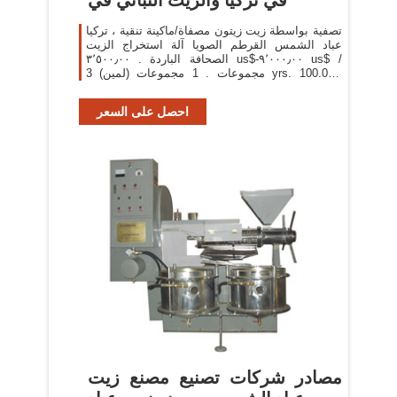
تصفية بواسطة زيت زيتون مصفاة/ماكينة تنقية ، تركيا
عباد الشمس القرطم الصويا آلة استخراج الزيت
الصحافة الباردة . ٣٬٥٠٠٫٠٠ us$-٩٬٠٠٠٫٠٠ us$ /
مجموعات . 1 مجموعات (لمين) 3 yrs. 100.0%.
الاتصال بالمورد منخفضة السعر في الهند باكستان
احصل على السعر
مصادر شركات تصنيع مصنع زيت