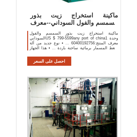
ماكينة استخراج زيت بذور
السمسم والفول السوداني--معرف
...
ماكينة استخراج زيت بذور السمسم والفول
السودانيUS $ 799-5599any port of china1 وحدة
معرف المنتج:60400192756 ... • نوع جديد من آلة
ضغط المسمار برمائية ساخنة باردة ... • هذا الجهاز
يمكن الضغط على الفول السوداني ...
احصل على السعر