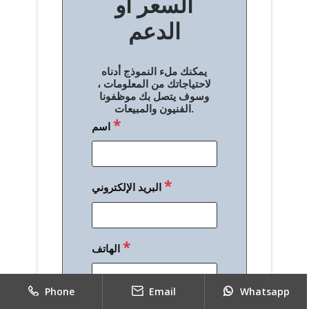
السعر أو
ح
الدعم
ا
ل
يمكنك ملء النموذج أدناه
م
لاحتياجاتك من المعلومات ،
وسوف يتصل بك موظفونا
ق
الفنيون والمبيعات.
*
اسم
ا
ل
ا
*
البريد الإلكتروني
ت
*
الهاتف
Phone
Email
Whatsapp