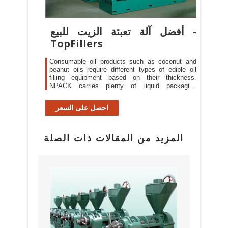
أفضل آلة تعبئة الزيت للبيع -
TopFillers
Consumable oil products such as coconut and
peanut oils require different types of edible oil
filling equipment based on their thickness.
NPACK carries plenty of liquid packaging
machines intended for packaging edible oils and
many other water-thin to more viscous liquid
احصل على السعر
products. We offer a variety of filling machines
along with other equipment such as conveyors,
cappers, and labelers to form ...
المزيد من المقالات ذات الصلة
بيع م