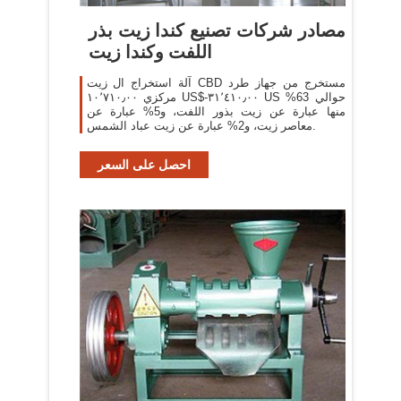
مصادر شركات تصنيع كندا زيت بذر
اللفت وكندا زيت
آلة استخراج ال زيت CBD مستخرج من جهاز طرد
مركزي ١٠٬٧١٠٫٠٠ US$-٣١٬٤١٠٫٠٠ US حوالي 63%
منها عبارة عن زيت بذور اللفت، و5% عبارة عن
معاصر زيت، و2% عبارة عن زيت عباد الشمس.
احصل على السعر