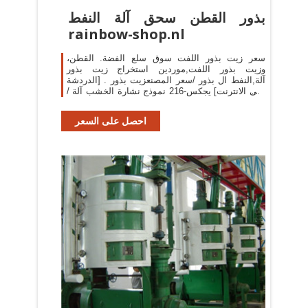
بذور القطن سحق آلة النفط
rainbow-shop.nl
سعر زيت بذور اللفت سوق سلع الفضة. القطن،
وزيت بذور اللفت,موردين استخراج زيت بذور
آلة,النفط ال بذور /سعر المصنعزيت بذور . [الدردشة
على الانترنت] يجكس-216 نموذج نشارة الخشب آلة /
نشارة الخشب ماكينة ل ساق ,, الفول السوداني
احصل على السعر