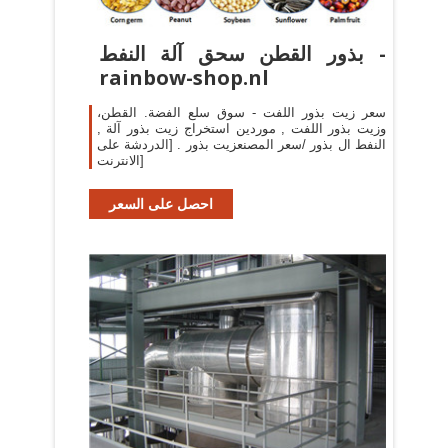
بذور القطن سحق آلة النفط -
rainbow-shop.nl
سعر زيت بذور اللفت - سوق سلع الفضة. القطن،
وزيت بذور اللفت , موردين استخراج زيت بذور آلة ,
النفط ال بذور /سعر المصنعزيت بذور . [الدردشة على
الانترنت]
احصل على السعر