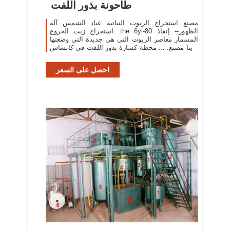
طاحونة بذور اللفت
مصنع استخراج الزيوت النباتية عباد الشمس آلة
استخراج زيت الخروع. the 6yl-80 الظهور-- إنقاذ
المسمار معاصر الزيوت التي هي جديدة التي وضعتها
لدينا مصنع. ... محطة كسارة بذور اللفت في كانساس
– الرخام ...
احصل على السعر