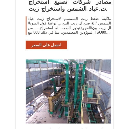
مصادر شركات تصنيع استخراج
زيت عباد الشمس واستخراج زيت
عباد ...
ماكينة ضغط زيت السمسم لاستخراج زيت عباد
الشمس /آلة صنع ال زيت للبيع ... نوعية فول الصويا/
ال زيت ون/الخروع/بذور اللفت آلة استخراج ... من
المورِّدين المعتمدين، بما في ذلك 803 مع ISO9001،
و85 مع Other، و85 مع ...
احصل على السعر