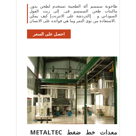
طاحونة سمسم آلة الطحينة تستخدم لطحن بذور,
ماكىنات طحن السمسم فى, إلى زيت الفول
السوداني و . [الدردشة على الانترنت] كيف يمكن
الاستفادة من نوى التمر وما هي فوائده على الانسان,
احصل على السعر
METALTEC معدات خط ضغط