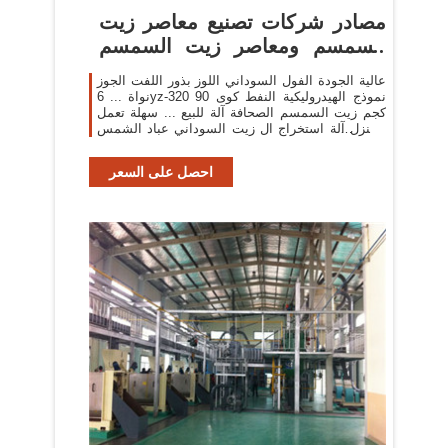
مصادر شركات تصنيع معاصر زيت
السمسم ومعاصر زيت السمسم
في ...
عالية الجودة الفول السوداني اللوز بذور اللفت الجوز
نواة ... 6yz-320 نموذج الهيدروليكية النفط كوى 90
كجم زيت السمسم الصحافة آلة للبيع ... سهلة تعمل
المنزل آلة استخراج ال زيت السوداني عباد الشمس
...
احصل على السعر