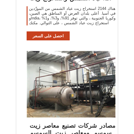
عباد
هناك 2144 استخراج زيت عباد الشمس من المورِّدين
في آسيا. أعلى بلدان العرض أو المناطق هي الصين،
وIndia، وكوريا الجنوبية ، والتي توفر 91%، و3%، و1%
من استخراج زيت عباد الشمس ، على التوالي. مكنك
ضمان أمان
احصل على السعر
مصادر شركات تصنيع معاصر زيت
السمسم ومعاصر زيت السمسم