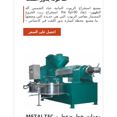
مصنع استخراج الزيوت النباتية عباد الشمس آلة
استخراج زيت الخروع. the 6yl-80 الظهور-- إنقاذ
المسمار معاصر الزيوت التي هي جديدة التي وضعتها
لدينا مصنع. محطة كسارة بذور اللفت في كانساس –
الرخام
احصل على السعر
METALTEC - معدات خط ضغط