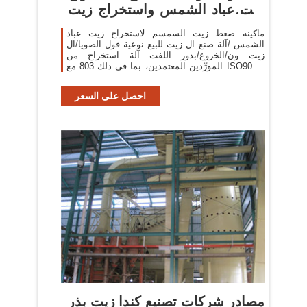
زيت عباد الشمس واستخراج زيت
عباد
ماكينة ضغط زيت السمسم لاستخراج زيت عباد
الشمس /آلة صنع ال زيت للبيع نوعية فول الصويا/ال
زيت ون/الخروع/بذور اللفت آلة استخراج من
المورِّدين المعتمدين، بما في ذلك 803 مع ISO9001،
و85 مع Other، و85 مع
احصل على السعر
مصادر شركات تصنيع كندا زيت بذر