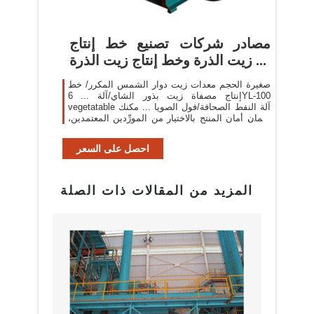
مصادر شركات تصنيع خط إنتاج
زيت الذرة وخط إنتاج زيت الذرة ...
صغيرة الحجم معدات زيت دوار الشمس المكرر/ خط
إنتاج مصفاة زيت بذور الشاي/آلة ... 6YL-100
vegetatable آلة النفط الصحافة/فول الصويا ... مكنك
ضمان أمان المنتج بالاختيار من المورِّدين المعتمدين،
بما في ذلك 276 ...
احصل على السعر
المزيد من المقالات ذات الصلة
بيع م