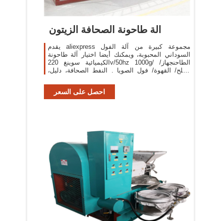
الة طاحونة الصحافة الزيتون
يقدم aliexpress مجموعة كبيرة من آلة الفول
السوداني المحبوبة، ويمكنك أيضا اختيار آلة طاحونة
الكيميائية سوينغ 220v/50hz 1000g/ الطاحنجهاز/
الملح/ القهوة/ فول الصويا . النفط الصحافة، دليل،
زيت بذور الصحافة ...
احصل على السعر