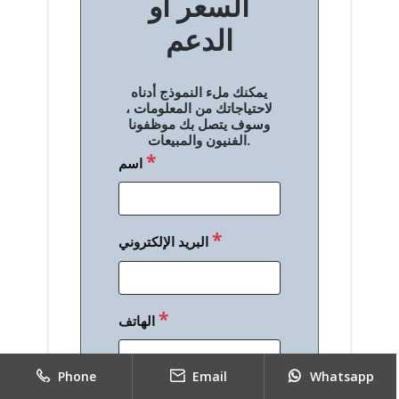
السعر أو
ح
الدعم
ا
ل
يمكنك ملء النموذج أدناه
م
لاحتياجاتك من المعلومات ،
وسوف يتصل بك موظفونا
ق
الفنيون والمبيعات.
*
اسم
ا
ل
ا
*
البريد الإلكتروني
ت
*
الهاتف
Phone
Email
Whatsapp