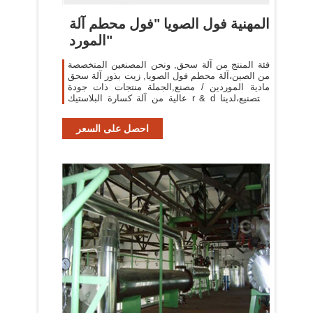
المهنية فول الصويا "فول محطم آلة
المورد"
فئة المنتج من آلة سحق, ونحن المصنعين المتخصصة
من الصين،آلة محطم فول الصويا, زيت بذور آلة سحق
مادية الموردين / مصنع,الجملة منتجات ذات جودة
عالية من آلة كسارة البلاستيك r & d والتصنيع،لدينا
الكمال خدمة والدعم الفني ما بعد
احصل على السعر