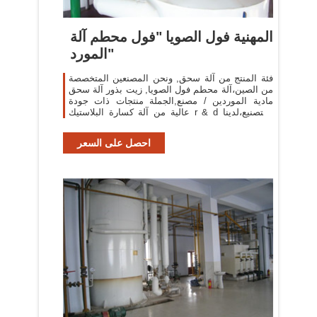
المهنية فول الصويا "فول محطم آلة
المورد"
فئة المنتج من آلة سحق, ونحن المصنعين المتخصصة
من الصين،آلة محطم فول الصويا, زيت بذور آلة سحق
مادية الموردين / مصنع,الجملة منتجات ذات جودة
عالية من آلة كسارة البلاستيك r & d والتصنيع،لدينا
الكمال خدمة والدعم الفني ما بعد ...
احصل على السعر