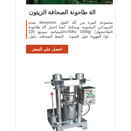
الة طاحونة الصحافة الزيتون
يقدم aliexpress مجموعة كبيرة من آلة الفول
السوداني المحبوبة، ويمكنك أيضا اختيار آلة طاحونة
الكيميائية سوينغ 220v/50hz 1000g/ الطاحنجهاز/
الملح/ القهوة/ فول الصويا . النفط الصحافة، دليل،
زيت بذور الصحافة
احصل على السعر