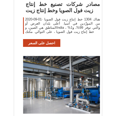
مصادر شركات تصنيع خط إنتاج
زيت فول الصويا وخط إنتاج زيت
2020-09-01· هناك 1304 خط إنتاج زيت فول الصويا
من المورِّدين في آسيا. أعلى بلدان العرض أو
المناطق هي الصين، وIndia ، والتي توفر 99%، و1%
من خط إنتاج زيت فول الصويا ، على التوالي. مكنك
ضمان أمان المنتج بالاختيار من
احصل على السعر