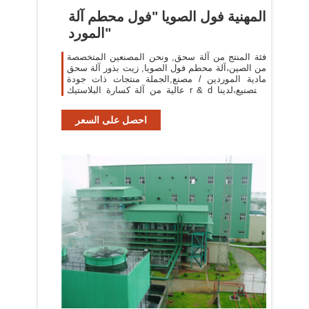
المهنية فول الصويا "فول محطم آلة
المورد"
فئة المنتج من آلة سحق, ونحن المصنعين المتخصصة
من الصين،آلة محطم فول الصويا, زيت بذور آلة سحق
مادية الموردين / مصنع,الجملة منتجات ذات جودة
عالية من آلة كسارة البلاستيك r & d والتصنيع،لدينا
الكمال خدمة والدعم الفني ما بعد
احصل على السعر