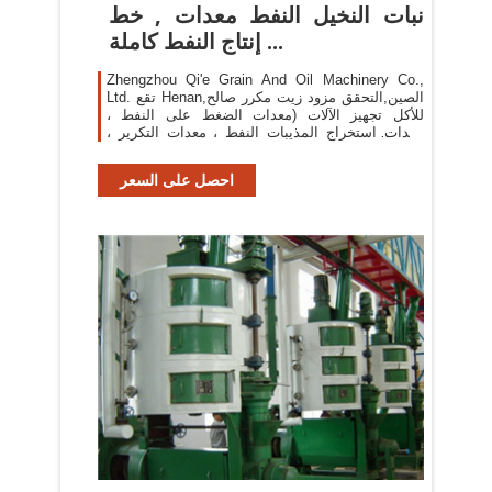
نبات النخيل النفط معدات , خط
إنتاج النفط كاملة ...
Zhengzhou Qi'e Grain And Oil Machinery Co.,
Ltd. تقع Henan,الصين,التحقق مزود زيت مكرر صالح
للأكل تجهيز الآلات (معدات الضغط على النفط ،
معدات استخراج المذيبات النفط ، معدات التكرير ،
إزالة الصبح المعدات) ، آلة ضغط الزيتمعدات بروتين
فول الصويا ...
احصل على السعر