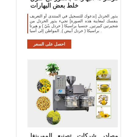
خلط بعض البهارات
بذور الخردل [ندعوك للتسجيل في المنتدى أو التعريف
بنفسك لمعاينة هذه الصورة] تجيء بذور الخردل من
شجيرتين كبيرتين, جنسيا براسيكا ( خردل بنّيّ ) و هيرتا
براسيكا ( خردل أبيض ), المواطن إلى آسيا .
احصل على السعر
مصادر شركات تصنيع المورينغا