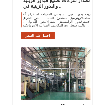
مصادر شركات تصنيع البذور الزيتية
والبذور الزيتية في ...
زيت بذور الفول السوداني المذيبات استخراج آلة
مطحنة/روتوسيل مستخرج النبات ... بذور الخردل
الأصفر/بذور الرابيسيفز الصفراء/بذور الكانولا ...
ماكينة ضغط زيت المكاديميا الصناعية الأوتوماتيكية ...
احصل على السعر