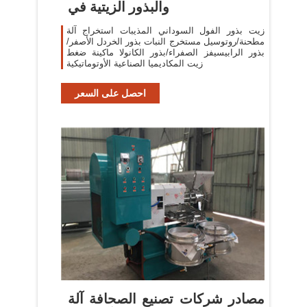
والبذور الزيتية في
زيت بذور الفول السوداني المذيبات استخراج آلة
مطحنة/روتوسيل مستخرج النبات بذور الخردل الأصفر/
بذور الرابيسيفز الصفراء/بذور الكانولا ماكينة ضغط
زيت المكاديميا الصناعية الأوتوماتيكية
احصل على السعر
مصادر شركات تصنيع الصحافة آلة