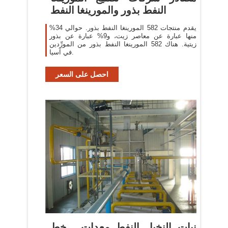
النفط بذور والمورينغا النفط
يقدم منتجات 582 المورينغا النفط بذور. حوالي 34%
منها عبارة عن معاصر زيت، و9% عبارة عن بذور
زيتية. هناك 582 المورينغا النفط بذور من المورِّدين
في آسيا.
احصل على السعر
نبات النخيل النفط معدات , خط