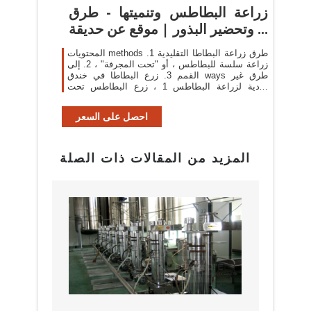
زراعة البطاطس وتنميتها - طرق
وتحضير البذور | موقع عن حديقة ...
المحتويات methods طرق زراعة البطاطا التقليدية 1.
زراعة سلسة للبطاطس ، أو "تحت المجرفة" ، 2. إلى
القمم 3. زرع البطاطا في خندق ways طرق غير
عادية لزراعة البطاطس 1 ، زرع البطاطس تحت
القش 2. في صناديق العضوية 3. زراعة البطاطس في
براميل ...
احصل على السعر
المزيد من المقالات ذات الصلة