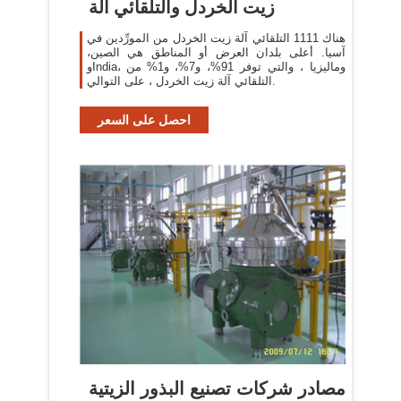
زيت الخردل والتلقائي آلة
هناك 1111 التلقائي آلة زيت الخردل من المورِّدين في
آسيا. أعلى بلدان العرض أو المناطق هي الصين،
وIndia، وماليزيا ، والتي توفر 91%، و7%، و1% من
التلقائي آلة زيت الخردل ، على التوالي.
احصل على السعر
مصادر شركات تصنيع البذور الزيتية