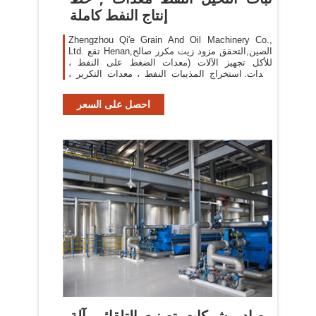
إنتاج النفط كاملة
Zhengzhou Qi'e Grain And Oil Machinery Co.,
Ltd. تقع Henan,الصين,التحقق مزود زيت مكرر صالح
للأكل تجهيز الآلات (معدات الضغط على النفط ،
معدات استخراج المذيبات النفط ، معدات التكرير ،
إزالة الصبح المعدات) ، آلة ضغط الزيتمعدات بروتين
فول الصويا
احصل على السعر
مصادر شركات تصنيع التلقائي آلة