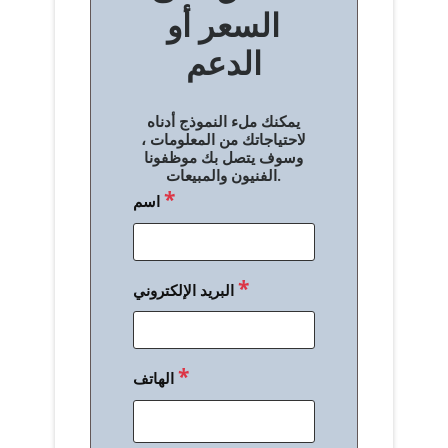
السعر أو
ح
الدعم
ا
ل
يمكنك ملء النموذج أدناه
م
لاحتياجاتك من المعلومات ،
وسوف يتصل بك موظفونا
ق
الفنيون والمبيعات.
*
اسم
ا
ل
ا
*
البريد الإلكتروني
ت
*
الهاتف