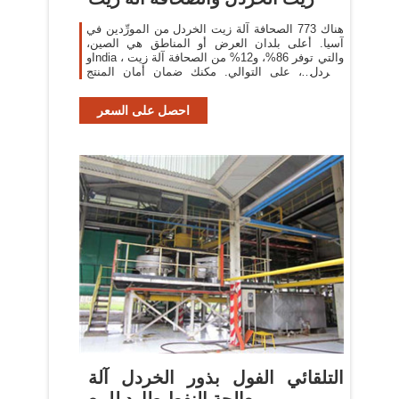
هناك 773 الصحافة آلة زيت الخردل من المورِّدين في
آسيا. أعلى بلدان العرض أو المناطق هي الصين،
وIndia ، والتي توفر 86%، و12% من الصحافة آلة زيت
الخردل ، على التوالي. مكنك ضمان أمان المنتج
بالاختيار من
احصل على السعر
التلقائي الفول بذور الخردل آلة
معالجة النفط طارد للبيع