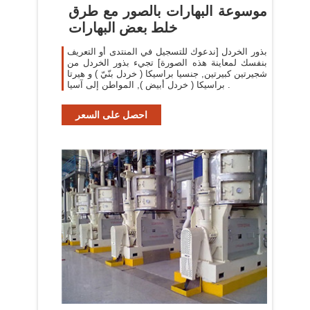
موسوعة البهارات بالصور مع طرق
خلط بعض البهارات
بذور الخردل [ندعوك للتسجيل في المنتدى أو التعريف
بنفسك لمعاينة هذه الصورة] تجيء بذور الخردل من
شجيرتين كبيرتين, جنسيا براسيكا ( خردل بنّيّ ) و هيرتا
براسيكا ( خردل أبيض ), المواطن إلى آسيا .
احصل على السعر