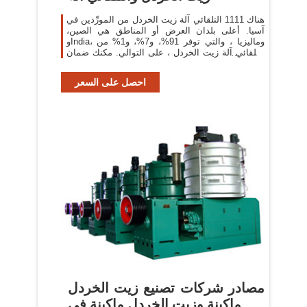
هناك 1111 التلقائي آلة زيت الخردل من المورِّدين في
آسيا. أعلى بلدان العرض أو المناطق هي الصين،
وIndia، وماليزيا ، والتي توفر 91%، و7%، و1% من
التلقائي آلة زيت الخردل ، على التوالي. مكنك ضمان
أمان
احصل على السعر
مصادر شركات تصنيع زيت الخردل
ماكينة وزيت الخردل ماكينة في