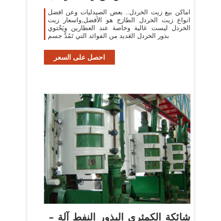
اماكن بيع زيت الخردل.. بعض الصيدليات وعن افضل
انواع زيت الخردل الطازج هو الأفضل,واسعار زيت
الخردل ليست غالية وخاصة عند العطارين ويَحْتوي
بذور الخردل العَديد من الفوائد التي تَمُدَّ جسم
احصل على السعر
شائكة الكمثرى البذور النفط آلة –