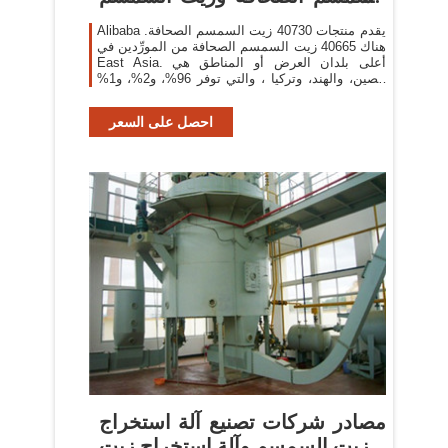
الصحافة
Alibaba يقدم منتجات 40730 زيت السمسم الصحافة.
هناك 40665 زيت السمسم الصحافة من المورِّدين في
East Asia. أعلى بلدان العرض أو المناطق هي
الصين، والهند، وتركيا ، والتي توفر 96%، و2%، و1%
من زيت السمسم الصحافة
احصل على السعر
مصادر شركات تصنيع آلة استخراج
زيت السمسم وآلة استخراج زيت