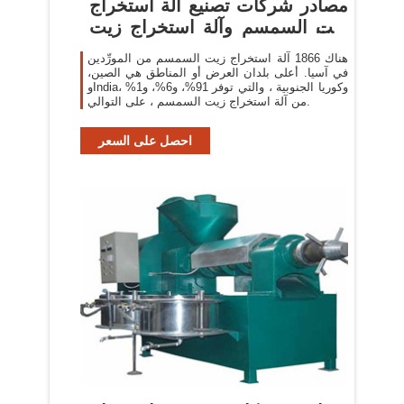
مصادر شركات تصنيع آلة استخراج
زيت السمسم وآلة استخراج زيت
...
هناك 1866 آلة استخراج زيت السمسم من المورِّدين
في آسيا. أعلى بلدان العرض أو المناطق هي الصين،
وIndia، وكوريا الجنوبية ، والتي توفر 91%، و6%، و1%
من آلة استخراج زيت السمسم ، على التوالي.
احصل على السعر