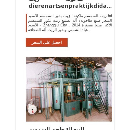
dierenartsenpraktijkdida
m.nl
زيت السمسم ماكينة - زيت بذور السمسم الأسود hd
السعر صنع طاحونة/ آلة تصنيع زيت بذور السمسم
الأسود · Zhangqiu City . الأكثر مبيعا مصغرة 2014
عباد الشمس وبذور الزيت آلة الصحافة.
احصل على السعر
للبيع الة طحن السمسم