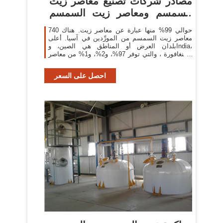
مصادر شركات تصنيع معاصر زيت
السمسم ومعاصر زيت السمسم
في ...
حوالي 99% منها عبارة عن معاصر زيت. هناك 740
معاصر زيت السمسم من المورِّدين في آسيا. أعلى
بلدان العرض أو المناطق هي الصين، وIndia،
وسنغافورة ، والتي توفر 97%، و2%، و1% من معاصر
زيت السمسم ، على التوالي.
احصل على السعر