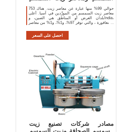
في
حوالي 99% منها عبارة عن معاصر زيت. هناك 753
معاصر زيت السمسم من المورِّدين في آسيا. أعلى
بلدان العرض أو المناطق هي الصين، وIndia،
وسنغافورة ، والتي توفر 97%، و1%، و1% من معاصر
زيت السمسم ، على التوالي
احصل على السعر
مصادر شركات تصنيع زيت
السمسم الصحافة وزيت السمسم