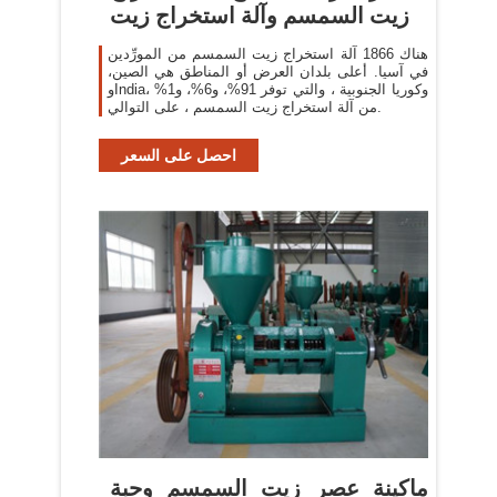
زيت السمسم وآلة استخراج زيت
هناك 1866 آلة استخراج زيت السمسم من المورِّدين
في آسيا. أعلى بلدان العرض أو المناطق هي الصين،
وIndia، وكوريا الجنوبية ، والتي توفر 91%، و6%، و1%
من آلة استخراج زيت السمسم ، على التوالي.
احصل على السعر
‫ماكينة عصر زيت السمسم وحبة