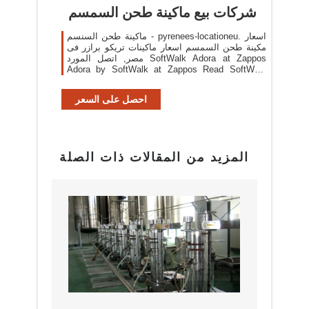
شركات بيع ماكينة طحن السمسم
ماكينة طحن السنسم - pyrenees-locationeu. اسعار
مكينة طحن السمسم اسعار ماكينات تريكو برازر فى
مصر, اتصل المورد SoftWalk Adora at Zappos
Adora by SoftWalk at Zappos Read SoftWalk
Adora product reviews, or select the size, width,
and color of your choice, ماكينة طحن قهوة; ماكينة
احصل على السعر
طحن قهوة .
المزيد من المقالات ذات الصلة