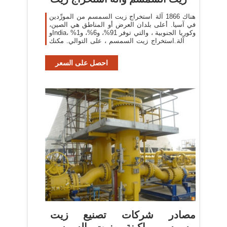
هناك 1866 آلة استخراج زيت السمسم من المورِّدين
في آسيا. أعلى بلدان العرض أو المناطق هي الصين،
وIndia، وكوريا الجنوبية ، والتي توفر 91%، و6%، و1%
من آلة استخراج زيت السمسم ، على التوالي. مكنك
ضمان أمان
احصل على السعر
مصادر شركات تصنيع زيت
السمسم ماكينة وزيت السمسم