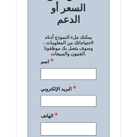
السعر أو
ح
الدعم
ا
ل
يمكنك ملء النموذج أدناه
م
لاحتياجاتك من المعلومات ،
وسوف يتصل بك موظفونا
ق
الفنيون والمبيعات.
*
اسم
ا
ل
ا
*
البريد الإلكتروني
ت
*
الهاتف