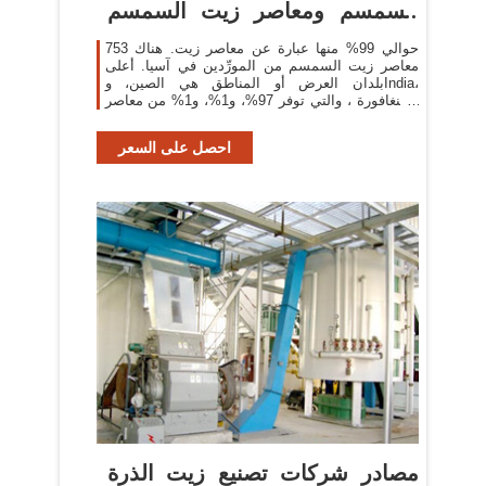
السمسم ومعاصر زيت السمسم
في
حوالي 99% منها عبارة عن معاصر زيت. هناك 753
معاصر زيت السمسم من المورِّدين في آسيا. أعلى
بلدان العرض أو المناطق هي الصين، وIndia،
وسنغافورة ، والتي توفر 97%، و1%، و1% من معاصر
زيت السمسم ، على التوالي.
احصل على السعر
مصادر شركات تصنيع زيت الذرة