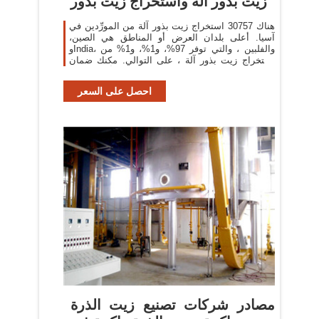
زيت بذور آلة واستخراج زيت بذور
هناك 30757 استخراج زيت بذور آلة من المورِّدين في
آسيا. أعلى بلدان العرض أو المناطق هي الصين،
وIndia، والفلبين ، والتي توفر 97%، و1%، و1% من
استخراج زيت بذور آلة ، على التوالي. مكنك ضمان
أمان المنتج
احصل على السعر
مصادر شركات تصنيع زيت الذرة