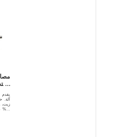
مصا
است
استخرا