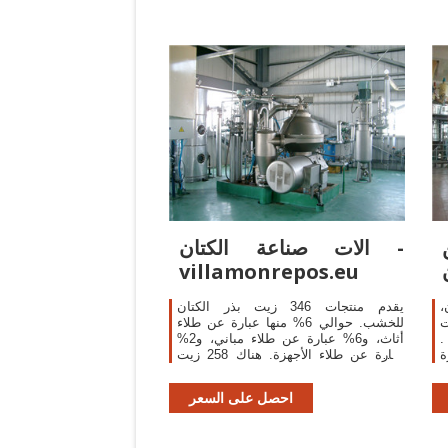
الات صناعة الكتان -
villamonrepos.eu
،
يقدم منتجات 346 زيت بذر الكتان
ت
للخشب. حوالي 6% منها عبارة عن طلاء
.
أثاث، و6% عبارة عن طلاء مباني، و2%
ة
عبارة عن طلاء الأجهزة. هناك 258 زيت
د
بذر الكتان للخشب من المورِّدين في East
Asia.
احصل على السعر