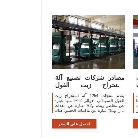
مصادر شركات تصنيع آلة
استخراج زيت الفول
السوداني وآلة استخراج
ة
يقدم منتجات 1254 آلة استخراج زيت
زيت
ط
الفول السوداني. حوالي 88% منها عبارة
ك
عن معاصر زيت، و2% عبارة عن معدات
ن
فرز، و1% عبارة عن ماكينات الحشو. هناك
95 مع iso9001،
1254 آلة استخراج زيت الفول السوداني
من المورِّدين في آسيا.
احصل على السعر