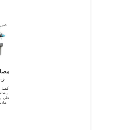
مصاد
بذر 
أفضل 
استخلا
على بذ
ضمان أ