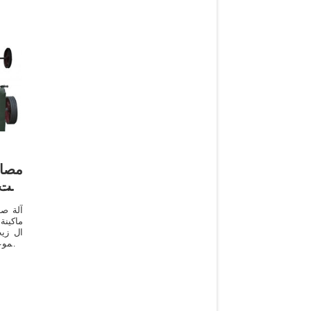
مصاد
زيت
آلة صن
ماكينة
ال زيت
بالمور