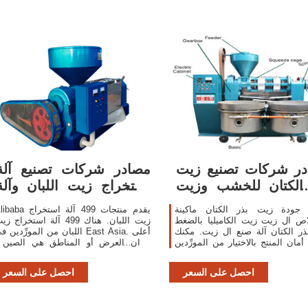
ر شركات تصنيع زيت
مصادر شركات تصنيع آلة
الكتان للخشب وزيت
استخراج زيت اللبان وآلة
بذر الكتان
استخراج زيت
جودة زيت بذر الكتان ماكينة
Alibaba يقدم منتجات 499 آلة اس
ص ال زيت زيت الكاميليا بالضغط
زيت اللبان. هناك 499 آلة استخراج ز
ر الكتان آلة صنع ال زيت. مكنك
اللبان من المورِّدين في East Asia. أع
مان المنتج بالاختيار من المورِّدين
بلدان العرض أو المناطق هي الصين 
المعتمدين، بما في ذلك 95 مع iso9001،
والتي توفر 100% من آلة استخراج ز
و43 مع
اللبان ، على التوال
احصل على السعر
احصل على السعر