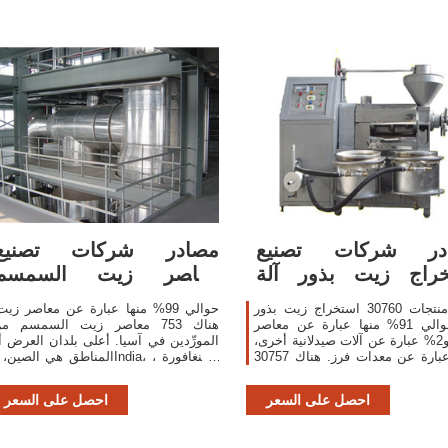
در شركات تصنيع
مصادر شركات تصنيع
خراج زيت بذور آلة
معاصر زيت السمسم
واستخراج زيت بذور
ومعاصر زيت السمسم في
يقدم منتجات 30760 استخراج زيت بذور
حوالي 99% منها عبارة عن معاصر زيت
آلة. حوالي 91% منها عبارة عن معاصر
هناك 753 معاصر زيت السمسم م
زيت، و2% عبارة عن آلات صيدلانية أخرى،
المورِّدين في آسيا. أعلى بلدان العرض أ
و1% عبارة عن معدات فرز. هناك 30757
المناطق هي الصين، وIndia، وسنغافورة
ج زيت بذور آلة من المورِّدين في
والتي توفر 97%، و1%، و1% من مع
آسيا.
زيت السمسم ، على التوالي.
احصل على السعر
احصل على السعر