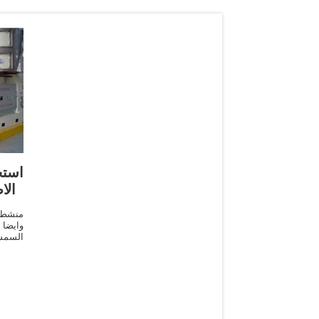
‫اس
الا
وايضا
السمس