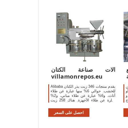
الات صناعة الكتان
villamonrepos.eu
ن
Alibaba يقدم منتجات 346 زيت بذر الكتان
و
للخشب. حوالي 6% منها عبارة عن طلاء
 ،
أثاث، و6% عبارة عن طلاء مباني، و2%
راج
عبارة عن طلاء الأجهزة. هناك 258 زيت
ن
بذر الكتان للخشب من المورِّدين في East
ج
Asia.
احصل على السعر