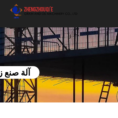
أفضل بيع آلة الزيوت النباتية الموردون
آلة صنع ز