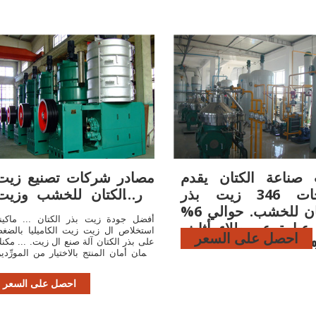
 صناعة الكتان يقدم
مصادر شركات تصنيع زيت
منتجات 346 زيت بذر
بذر الكتان للخشب وزيت
الكتان للخشب. حوالي 6%
بذر الكتان ...
أفضل جودة زيت بذر الكتان ... ماكين
 عبارة عن طلاء أثاث،
استخلاص ال زيت زيت الكاميليا بالضغ
احصل على السعر
% عبارة عن طلاء مباني،
على بذر الكتان آلة صنع ال زيت. ... مكن
ضمان أمان المنتج بالاختيار من المورِّدي
% عبارة عن طلاء
المعتمدين، بما في ذلك 
الأجهزة. هناك 258 زيت بذر
و43 مع ...
احصل على السعر
تان للخشب من
رِّدين في East Asia.