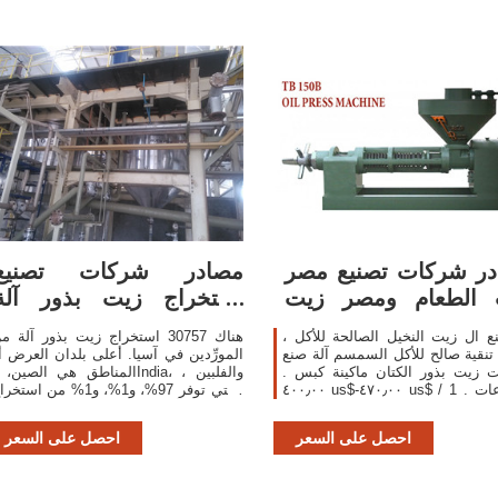
ر شركات تصنيع مصر
مصادر شركات تصنيع
 الطعام ومصر زيت
استخراج زيت بذور آلة
الطعام في
واستخراج زيت بذور
ع ال زيت النخيل الصالحة للأكل ،
هناك 30757 استخراج زيت بذور آلة م
 تنقية صالح للأكل السمسم آلة صنع
المورِّدين في آسيا. أعلى بلدان العرض أ
 زيت بذور الكتان ماكينة كبس .
المناطق هي الصين، وIndia، والفلبين
٤٠٠٫٠٠ us$-٤٧٠٫٠٠ us$ / مجموعات . 1
والتي توفر 97%، و1%، و1% من استخ
مجموعات (لمين) 2 yrs. 88.9%. الاتصال
زيت بذور آلة ، على التوالي. مكنك ضما
د منخفض المتبقية النفط البارد نوع
أمان المنت
احصل على السعر
احصل على السعر
جوز