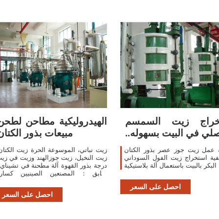
تخراج زيت السمسم
الهيدروليكية مطاحن لطحن
صلي في البيت بسهوله..
مبيعات بذور الكتان
 عمل زيت جوز عصر بذور الكتان
زيت نباتي، الموسوعة الحرة زيت الكتان
ية استخراج زيت الفول السوداني
زيت النخيل، زيت جوزالهند وزيت في زي
البكر بالبيت باستعمال آلة بلاستيكية
درجة بذور القهوة آلة مطحنة في تشيناي 
سابق：المصنعين الصينيين كسار
التالي：نظام تبريد طحن الهن
احصل على السعر
احصل على السعر