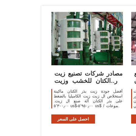
مصادر شركات تصنيع زيت
بذر الكتان للخشب وزيت
بذر الكتان
ت
أفضل جودة زيت بذر الكتان ماكينة
ر
استخلاص ال زيت زيت الكاميليا بالضغط
ن
على بذر الكتان آلة صنع ال زيت.
ي
٥٬٣٠٠٫٠٠ us$-٥٬٩٥٠٫٠٠ us$ / مجموعات
. 1 مجموعات (لمين) 2 yrs. 92.3%.
الاتصال بالمورد زيت بذر الكتان النقي
احصل على السعر
والطبيعي 100% زيت بذر