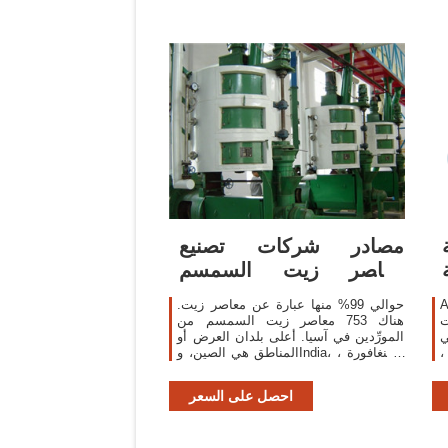
مصادر شركات تصنيع
معاصر زيت السمسم
ومعاصر زيت السمسم في
تخراج
حوالي 99% منها عبارة عن معاصر زيت.
يت
هناك 753 معاصر زيت السمسم من
لى
المورِّدين في آسيا. أعلى بلدان العرض أو
،
المناطق هي الصين، وIndia، وسنغافورة ،
يت
والتي توفر 97%، و1%، و1% من معاصر
ي
زيت السمسم ، على التوالي
احصل على السعر