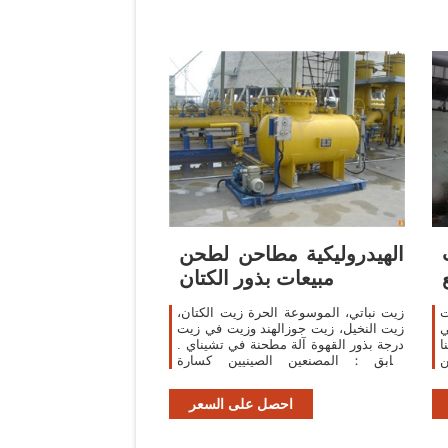
الهيدروليكية مطاحن لطحن
مبيعات بذور الكتان
زيت نباتي، الموسوعة الحرة زيت الكتان،
ي
زيت النخيل، زيت جوزالهند وزيت في زيت
ا
درجة بذور القهوة آلة مطحنة في تشيناي .
ن
سابق：المصنعين الصينيين كسارة
التالي：نظام تبريد طحن الهند
احصل على السعر