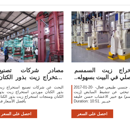
تخراج زيت السمسم
مصادر شركات تصنيع
صلي في البيت بسهوله..
استخراج زيت بذور الكتان
واستخراج زيت
2017-01-20· منشط جنسي طبيعي فعال-
البحث عن شركات تصنيع استخراج زي
 تبحثي عن تنشيط المبايض (زيت
بذور الكتان موردين استخراج زيت بذو
م) مع خبير الاعشاب حسن خليفه
الكتان ومنتجات استخراج زيت بذور الكتا
Duration: 10:51. خبــير
بأفضل الأسعار ف
احصل على السعر
احصل على السعر