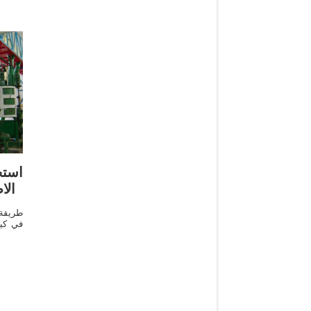
‫اس
الا
طريقة
في كيف