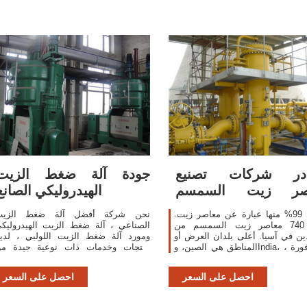
در شركات تصنيع
جودة آلة ضغط الزيت
صر زيت السمسم
الهيدروليكي الصانع
اصر زيت السمسم في
حوالي 99% منها عبارة عن معاصر زيت.
نحن شركة أفضل آلة ضغط الزيت
...
هناك 740 معاصر زيت السمسم من
الصناعي ، آلة ضغط الزيت الهيدروليك
ّدين في آسيا. أعلى بلدان العرض أو
ومورد آلة ضغط الزيت اللولبي ، لدين
المناطق هي الصين، وIndia، وسنغافورة ،
منتجات وخدمات ذات نوعية جيدة م
والتي توفر 97%، و2%، و1% من معاصر
الصين.
زيت السمسم ، على التوالي.
احصل على السعر
احصل على السعر