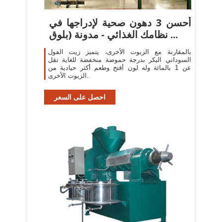
أحسن 3 دهون صحية لإدراجها في
نظامك الغذائي - مدونة (بلوق ...
بالمقارنة مع الزيوت الأخرى، يتميز زيت الفول
السوداني البكر بدرجة حموضة منخفضة للغاية تقل
عن 1 بالمائة وله لون أفتح وطعم أكثر حيادية من
الزيوت الأخرى.
احصل على السعر