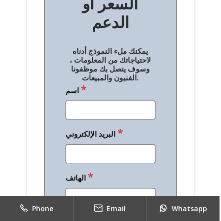
السعر أو
ح
الدعم
ا
ل
يمكنك ملء النموذج أدناه
م
لاحتياجاتك من المعلومات ،
وسوف يتصل بك موظفونا
ق
الفنيون والمبيعات.
*
اسم
ا
ل
ا
*
البريد الإلكتروني
ت
*
الهاتف
Phone
Email
Whatsapp