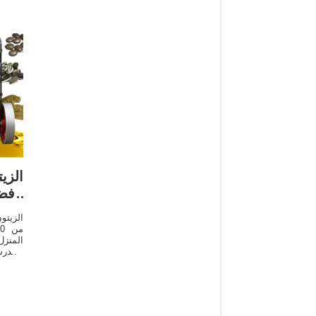
الزي
بأف
الزيتو
المنزل
المدرس
والزيت