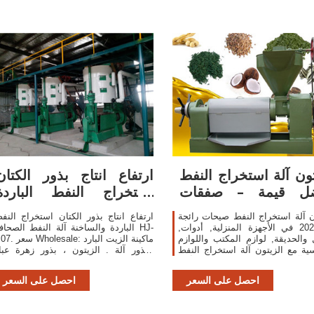
تون آلة استخراج النفط
ارتفاع انتاج بذور الكتان
ضل قيمة – صفقات
استخراج النفط الباردة
رائعة على
والساخنة
ن آلة استخراج النفط صيحات رائجة
ارتفاع انتاج بذور الكتان استخراج النف
من 2020 في الأجهزة المنزلية, أدوات,
الباردة والساخنة آلة النفط الصحافة HJ
 والحديقة, لوازم المكتب واللوازم
P07. سعر Wholesale: ماكينة ال
ية مع الزيتون آلة استخراج النفط
البذور آلة . الزيتون ، بذور زهرة عبا
ون آلة استخراج النفط. اكتشف أكثر
الشمس ، البذور ، الجوز ، _ إلىون _ إلى
من 121 من أفضل الزيتون آلة
احصل على السعر
احصل على السعر