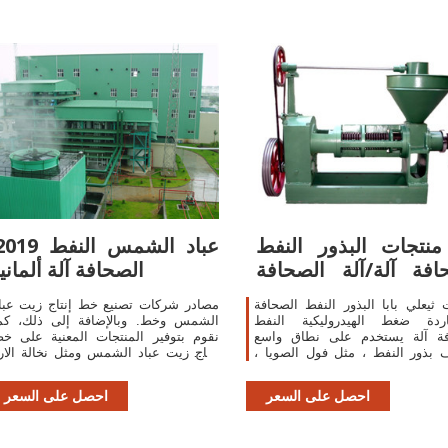
 منتجات البذور النفط
2019 عباد الشمس الن
افة آلة/آلة الصحافة
الصحافة آلة ألمانيا
الباردة
 ثيعلي بابا البذور النفط الصحافة
مصادر شركات تصنيع خط إنتاج زيت عبا
لباردة ضغط الهيدروليكية النفط
الشمس وخط. وبالإضافة إلى ذلك، كم
فة آلة يستخدم على نطاق واسع
نقوم بتوفير المنتجات المعنية على خ
 بذور النفط ، مثل فول الصويا ،
إنتاج زيت عباد الشمس ومثل نخالة الار
م ، بذور زهرة عباد الشمس ،
النفط المصنع,النفط الصحافة الآل
الفول
الباردة,الصحافة آلة صغيرة النف
احصل على السعر
احصل على السعر