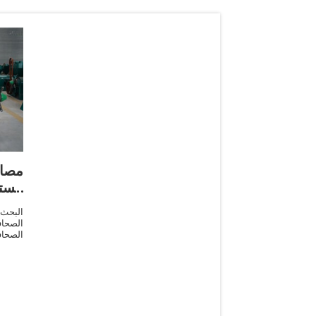
مصا
مست
البحث
الصحاف
الصحاف