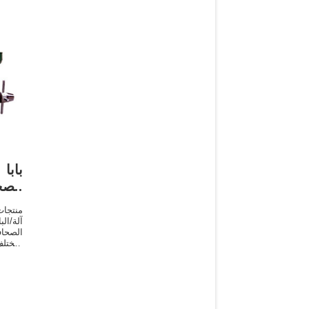
بابا
الصح
منتجات
آلة/ا
الصحا
لمختلف
السمس