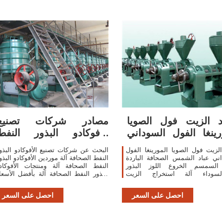
 الزيت فول الصويا
مصادر شركات تصنيع
رينغا الفول السوداني
الأفوكادو البذور النفط
عباد الشمس
الصحافة آلة
لزيت فول الصويا المورينغا الفول
البحث عن شركات تصنيع الأفوكادو البذو
ني عباد الشمس الصحافة الباردة
النفط الصحافة آلة موردين الأفوكادو البذو
 السمسم الخروع اللوز البذور
النفط الصحافة آلة ومنتجات الأفوكاد
لسوداء آلة استخراج الزيت,Find
البذور النفط الصحافة آلة بأفضل الأسعا
Complete Details about طارد الزيت فول
في
 المورينغا الفول السوداني عباد
احصل على السعر
احصل على السعر
الشمس