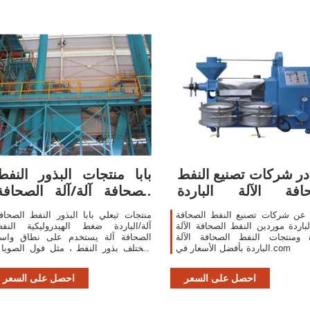
ر شركات تصنيع النفط
بابا منتجات البذور النفط
افة الآلة الباردة
الصحافة آلة/آلة الصحافة
والنفط ...
الباردة ...
 عن شركات تصنيع النفط الصحافة
منتجات ثيعلي بابا البذور النفط الصحاف
الباردة موردين النفط الصحافة الآلة
آلة/الباردة ضغط الهيدروليكية النف
ة ومنتجات النفط الصحافة الآلة
الصحافة آلة يستخدم على نطاق واس
الباردة بأفضل الأسعار في.com
لمختلف بذور النفط ، مثل فول الصويا 
السمسم ، بذور زهرة عباد الشمس 
الفول ...
احصل على السعر
احصل على السعر