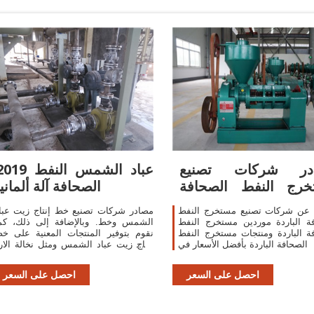
در شركات تصنيع
2019 عباد الشمس الن
خرج النفط الصحافة
الصحافة آلة ألمانيا
الباردة ومستخرج
 عن شركات تصنيع مستخرج النفط
مصادر شركات تصنيع خط إنتاج زيت عبا
ة الباردة موردين مستخرج النفط
الشمس وخط. وبالإضافة إلى ذلك، كم
ة الباردة ومنتجات مستخرج النفط
نقوم بتوفير المنتجات المعنية على خ
الصحافة الباردة بأفضل الأسعار في
إنتاج زيت عباد الشمس ومثل نخالة الار
النفط المصنع,النفط الصحافة الآل
الباردة,الصحافة آلة صغيرة النف
احصل على السعر
احصل على السعر