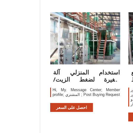
استخدام المنزلي آلة
صغيرة لضغط الزيت/
مستخرج زيت عباد الشمس
ر
Hi, My. Message Center; Member
ر
profile; المشتري ; Post Buying Request
و
ر
احصل على السعر