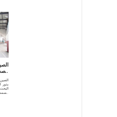
الص
الصح
الصين 
بذور ا
البحث
السمس