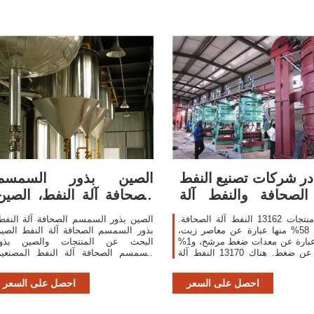
ر شركات تصنيع النفط
الصين بذور السمسم
الصحافة والنفط آلة
الصحافة آلة النفط، الصين
الصحافة في ...
بذور السمسم ...
يقدم منتجات 13162 النفط آلة الصحافة.
الصين بذور السمسم الصحافة آلة النفط
حوالي 58% منها عبارة عن معاصر زيت،
بذور السمسم الصحافة آلة النفط الصي
و3% عبارة عن معدات ضغط مرشح، و1%
البحث عن المنتجات والصين بذو
عبارة عن ضغط. هناك 13170 النفط آلة
السمسم الصحافة آلة النفط المصنعي
الصحافة من المورِّدين في آسيا.
والموردين في قائمة sa.Made-in
China.com ... عباد الشمس; سلسلة ...
احصل على السعر
احصل على السعر