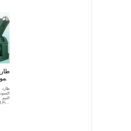
طارد
المو
طارد ا
السودا
النيم
ا
الصويا