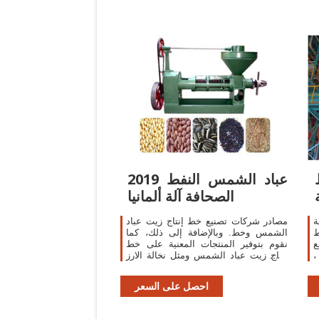
2019 عباد الشمس النفط
الصحافة آلة ألمانيا
ة
مصادر شركات تصنيع خط إنتاج زيت عباد
ط
الشمس وخط. وبالإضافة إلى ذلك، كما
ع
نقوم بتوفير المنتجات المعنية على خط
،
إنتاج زيت عباد الشمس ومثل نخالة الارز
،
النفط المصنع,النفط الصحافة الآلة
الباردة,الصحافة آلة صغيرة النفط ...
احصل على السعر