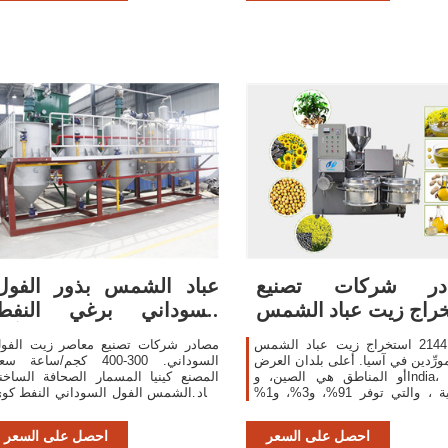
در شركات تصنيع
عباد الشمس بذور الفول
راج زيت عباد الشمس
السوداني برغي النفط
واستخراج زيت عباد
الصحافة آلة
هناك 2144 استخراج زيت عباد الشمس
مصادر شركات تصنيع معاصر زيت الفو
ورِّدين في آسيا. أعلى بلدان العرض
السوداني. 300-400 كجم/ساعة س
أو المناطق هي الصين، وIndia، وكوريا
المصنع كينيا المسمار الصحافة الساخن
الجنوبية ، والتي توفر 91%، و3%، و1%
عباد الشمس الفول السوداني النفط كو
تخراج زيت عباد الشمس ، على
ماكينة ضغط زيت فول الصويا/بذور زهر
التوالي.
عباد الشمس آلة ضغط.
احصل على السعر
احصل على السعر