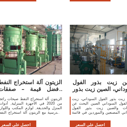
ين زيت بذور الفول
الزيتون آلة استخراج النفط
داني، الصين زيت بذور
بأفضل قيمة – صفقات
الفول
رائعة على
 زيت بذور الفول السوداني، زيت
الزيتون آلة استخراج النفط صيحات رائج
الفول السوداني الصين البحث عن
من 2020 في الأجهزة المنزلية, أدوات
جات والصين زيت بذور الفول
المنزل والحديقة, لوازم المكتب واللواز
ني المصنعين والموردين في قائمة
المدرسية مع الزيتون آلة استخراج النف
sa.Made-in-China.com. آلة النفط النفط
والزيتون آلة استخراج النفط. اكتشف أكث
اسطوانة
من 121 من أفضل الزيتون آلة
احصل على السعر
احصل على السعر