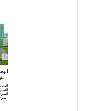
الب
تصني
البحث
التصن
السود
السود