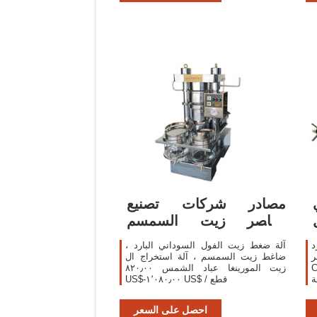
مصادر شركات تصنيع
معاصر زيت السمسم
ومعاصر زيت السمسم في
د
آلة ضغط زيت الفول السوداني البارد ،
F
ضاغط زيت السمسم ، آلة استخراج ال
يت
زيت المورينغا عباد الشمس ٨٢٠٫٠٠
ة
US$-١٬٠٨٠٫٠٠ US$ / قطع
د
f
احصل على السعر
O