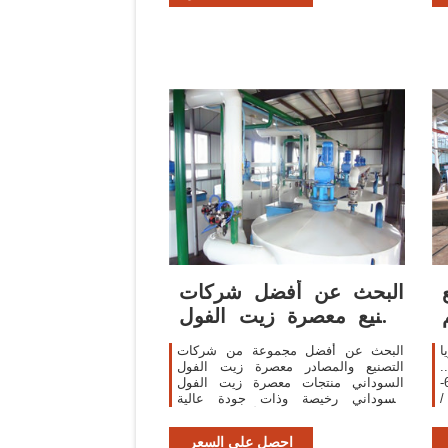
البحث عن أفضل شركات
تصنيع معصرة زيت الفول
السوداني ومعصرة ...
ا
البحث عن أفضل مجموعة من شركات
.
.
التصنيع والمصادر معصرة زيت الفول
الباردة/آلة استخراج ال زيت السمسم 60-
السوداني منتجات معصرة زيت الفول
/
السوداني رخيصة وذات جودة عالية
ر
لأسواق متحدثي arabic في ... النخيل نواة
..
آلة تشحيم/عباد الشمس ...
احصل على السعر