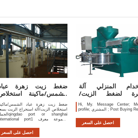
خدام المنزلي آلة
ضغط زيت زهرة عباد
رة لضغط الزيت/
الشمس/ماكينة استخلاص
رج زيت عباد الشمس
الزيت/آلة استخراج
Hi, My. Message Center; M
ضغط زيت زهرة عباد الشمس/ماكين
لمشتري ; Post Buying Request
استخلاص الزيت/آلة استخراج الزيت بسع
الجملة port or shanghai
international port1 مجموعة معر
احصل على السعر
المنتج:60288890477
احصل على السعر