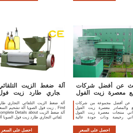
حث عن أفضل شركات
آلة ضغط الزيت التلقائي
ع معصرة زيت الفول
التجاري طارد زيت فول
السوداني ومعصرة
الصويا آلة
 عن أفضل مجموعة من شركات
آلة ضغط الزيت التلقائي التجاري طار
يع والمصادر معصرة زيت الفول
زيت فول الصويا آلة تشحيم السعر , ind
اني منتجات معصرة زيت الفول
Complete Details about آلة ضغط الز
اني رخيصة وذات جودة عالية
التلقائي التجاري طارد زيت فول الصويا آل
لأسواق متحدثي arabic في النخيل نواة آلة
تشحيم السعر,آلة ضغط الزيت ، طار
تشحيم/عباد الشمس
الزيت ، سعر آلة تشحيم فول الصويا rom
احصل على السعر
احصل على السعر
il Pressers Supplier