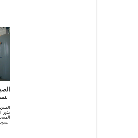
الص
السو
الصين
بذور 
المنت
السودا