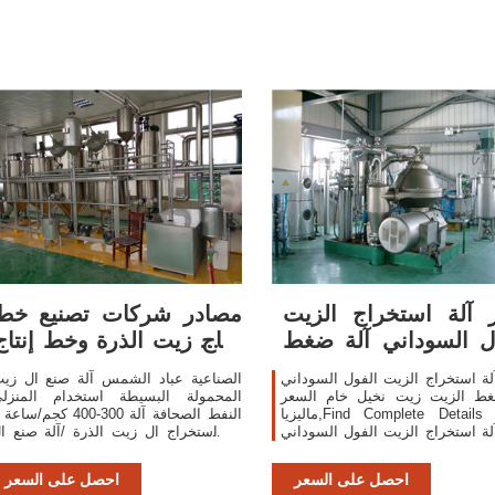
ز آلة استخراج الزيت
مصادر شركات تصنيع خط
ل السوداني آلة ضغط
إنتاج زيت الذرة وخط إنتاج
الزيت زيت نخيل خام
زيت الذرة
آلة استخراج الزيت الفول السوداني
الصناعية عباد الشمس آلة صنع ال زي
غط الزيت زيت نخيل خام السعر
المحمولة البسيطة استخدام المنزل
ماليزيا,Find Complete Details about
آلة استخراج الزيت الفول السوداني
آلة استخراج ال زيت الذرة /آلة صنع ا
غط الزيت زيت نخيل خام السعر
زيت الذرة / خط إنتاج زيت طهي .
ا,آلة استخراج الزيت اللوز ، آلة
us$-٦٬٠٠٠٫٠٠ us$ / مج
احصل على السعر
احصل على السعر
الصحافة زيت زيتون ، زيت
مجموعات (لمين) 10 yrs