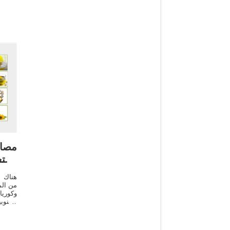
مصا
استخ
من الم
من اس