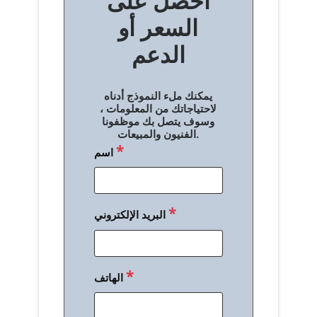
احصل على
فّ
السعر أو
ح
الدعم
ا
ل
يمكنك ملء النموذج أدناه
م
لاحتياجاتك من المعلومات ،
وسوف يتصل بك موظفونا
ق
الفنيون والمبيعات.
*
اسم
ا
ل
ا
*
البريد الإلكتروني
ت
*
الهاتف