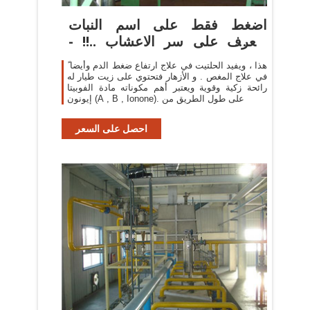
اضغط فقط على اسم النبات
وتعرف على سر الاعشاب ..!! -
صفحة 2
هذا ، ويفيد الحلتيت في علاج ارتفاع ضغط الدم وأيضا ً
في علاج المغص . و الأزهار فتحتوي على زيت طيار له
رائحة زكية وقوية ويعتبر أهم مكوناته مادة الفوبيتا
إيونون (A , B , Ionone). على طول الطريق من
احصل على السعر