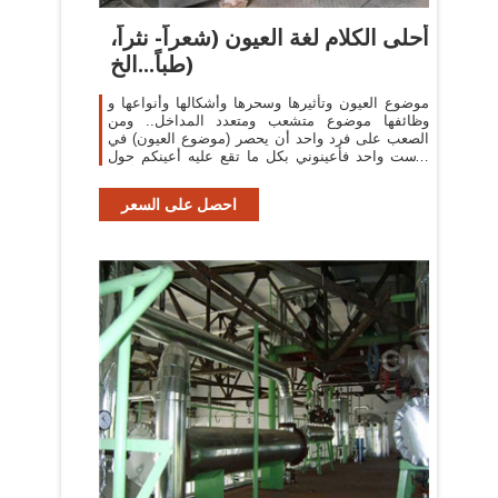
أحلى الكلام لغة العيون (شعراً- نثراً،
طباً...الخ)
موضوع العيون وتأثيرها وسحرها وأشكالها وأنواعها و
وظائفها موضوع متشعب ومتعدد المداخل.. ومن
الصعب على فرد واحد أن يحصر (موضوع العيون) في
بوست واحد فأعينوني بكل ما تقع عليه أعينكم حول
العيون في كافة المجالات الأدبية
احصل على السعر