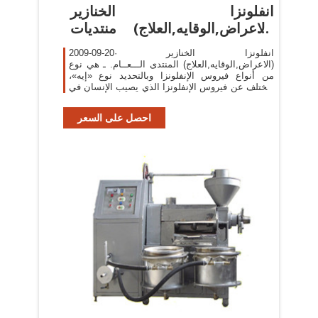
انفلونزا الخنازير
(الاعراض,الوقايه,العلاج) منتديات
تشلسي
2009-09-20· انفلونزا الخنازير
(الاعراض,الوقايه,العلاج) المنتدى الـــعــام. ـ هي نوع
من أنواع فيروس الإنفلونزا وبالتحديد نوع «إيه»،
ويختلف عن فيروس الإنفلونزا الذي يصيب الإنسان في
تكوينه، وله القدرة على إصابة الإنسان أحيانا.
احصل على السعر