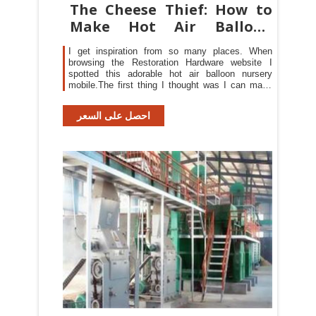
The Cheese Thief: How to
Make Hot Air Balloon
Ornament
I get inspiration from so many places. When
browsing the Restoration Hardware website I
spotted this adorable hot air balloon nursery
mobile.The first thing I thought was I can make
this! I made my hot air balloon ornament, using a
plastic Christmas ornament I bought at the 99
احصل على السعر
Cents Only store. There were some cute pink
ornaments there that would be perfect for a girls
mobile.