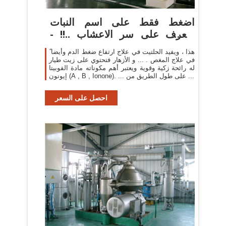
اضغط فقط على اسم النبات
وتعرف على سر الاعشاب ..!! -
صفحة 2
هذا ، ويفيد الحلتيت في علاج ارتفاع ضغط الدم وأيضا ً
في علاج المغص . ... و الأزهار فتحتوي على زيت طيار
له رائحة زكية وقوية ويعتبر أهم مكوناته مادة الفوبيتا
إيونون (A , B , Ionone). ... على طول الطريق من ...
احصل على السعر