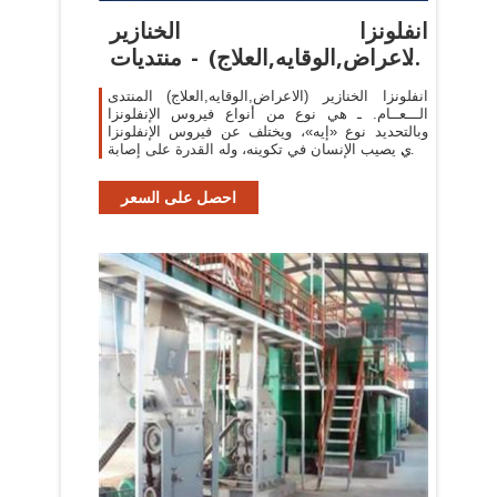
انفلونزا الخنازير
(الاعراض,الوقايه,العلاج) - منتديات
تشلسي
انفلونزا الخنازير (الاعراض,الوقايه,العلاج) المنتدى
الـــعــام. ـ هي نوع من أنواع فيروس الإنفلونزا
وبالتحديد نوع «إيه»، ويختلف عن فيروس الإنفلونزا
الذي يصيب الإنسان في تكوينه، وله القدرة على إصابة
الإنسان أحيانا.
احصل على السعر