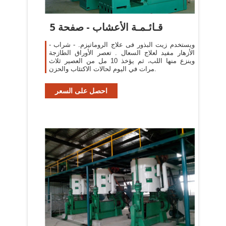
قـائـمـة الأعشاب - صفحة 5
- ويستخدم زيت البذور فى علاج الروماتيزم. - شراب
الأزهار مفيد لعلاج السعال . تعصر الأوراق الطازجة
وينزع منها اللب، ثم يؤخذ 10 مل من العصير ثلاث
مرات في اليوم لحالات الاكتئاب والحزن.
احصل على السعر