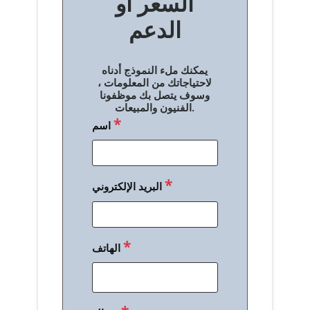
السعر أو
ح
الدعم
ا
ل
يمكنك ملء النموذج أدناه
م
لاحتياجاتك من المعلومات ،
وسوف يتصل بك موظفونا
ق
الفنيون والمبيعات.
*
اسم
ا
ل
ا
*
البريد الإلكتروني
ت
*
الهاتف