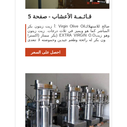
قـائـمـة الأعشاب - صفحة 5
أ زيت زيتون بكر: Virgin Olive Oilصالح للاستهلاك
المباشر كما هو ويميز في ثلاث درجات. زيت زيتون
بكر ممتاز (اكسترا) EXTRA VIRGIN O.Oوهو زيت
زيتون بكر له رائحة وطعم جيدين وحموضته لا تتعدى
1% (مقدرة بحمض الاولييك ...
احصل على السعر