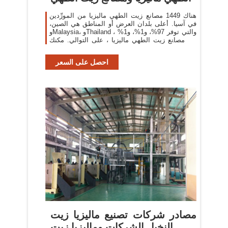
هناك 1449 مصانع زيت الطهي ماليزيا من المورِّدين
في آسيا. أعلى بلدان العرض أو المناطق هي الصين،
وMalaysia، وThailand ، والتي توفر 97%، و1%، و1%
من مصانع زيت الطهي ماليزيا ، على التوالي. مكنك
ضمان أمان
احصل على السعر
مصادر شركات تصنيع ماليزيا زيت
النخيل الشركات وماليزيا زيت