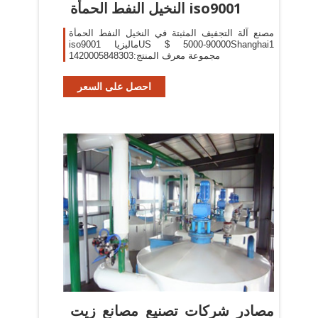
النخيل النفط الحمأة iso9001
مصنع آلة التجفيف المثبتة في النخيل النفط الحمأة
iso9001 ماليزياUS $ 5000-90000Shanghai1
مجموعة معرف المنتج:1420005848303
احصل على السعر
مصادر شركات تصنيع مصانع زيت