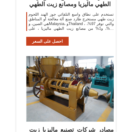
الطهي ماليزيا ومصانع زيت الطهي
تستخدم على نطاق واسع التلقائي جوز الهند اللحوم
زيت طهي مستخرج طارد صنع آلة معالجة أو المناطق
هي الصين، وMalaysia، وThailand ، والتي توفر 97%،
و1%، و1% من مصانع زيت الطهي ماليزيا ، على
التوالي.
احصل على السعر
مصادر شركات تصنيع ماليزيا زيت