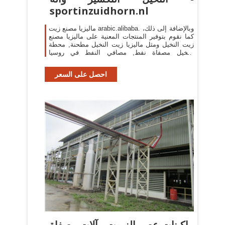
sportinzuidhorn.nl
ماليزيا مصنع زيت arabic.alibaba. وبالإضافة إلى ذلك،
كما نقوم بتوفير المنتجات المعنية على ماليزيا مصنع
زيت النخيل ومثل ماليزيا زيت النخيل مطحنة, محطة
النخيل مصفاة نفط, مصافي النفط في روسيا
لاختيارك.تحديث وقت:20190114
احصل على السعر
ماكينات عصر الزيوت ، آلات مصفاة