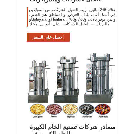
هناك 246 ماليزيا زيت النخيل الشركات من المورِّدين
في آسيا. أعلى بلدان العرض أو المناطق هي الصين،
وMalaysia، وThailand ، والتي توفر 75%، و8%، و3%
من ماليزيا زيت النخيل الشركات ، على التوالي. مكنك
ضمان أمان
احصل على السعر
مصادر شركات تصنيع الخام الكبيرة
والخام الكبيرة في