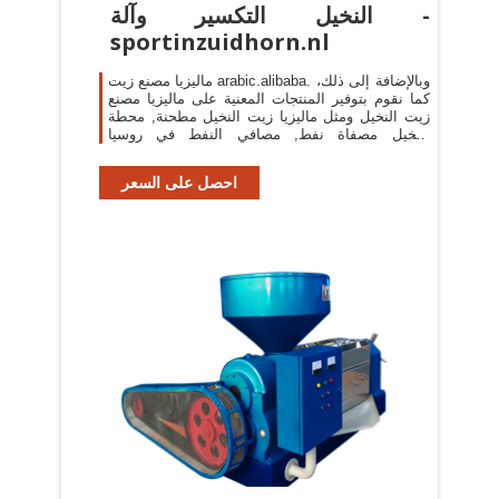
النخيل التكسير وآلة -
sportinzuidhorn.nl
ماليزيا مصنع زيت arabic.alibaba. وبالإضافة إلى ذلك،
كما نقوم بتوفير المنتجات المعنية على ماليزيا مصنع
زيت النخيل ومثل ماليزيا زيت النخيل مطحنة, محطة
النخيل مصفاة نفط, مصافي النفط في روسيا
لاختيارك.تحديث وقت:20190114
احصل على السعر