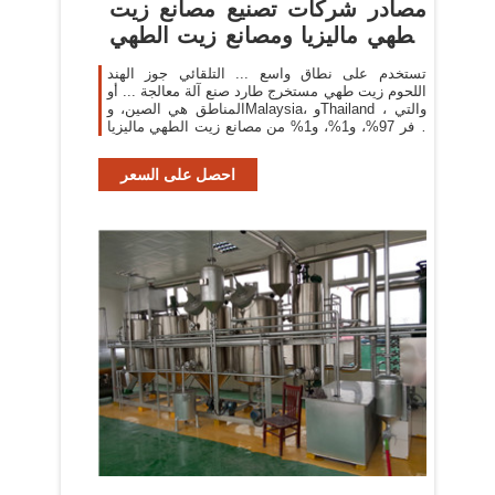
مصادر شركات تصنيع مصانع زيت
الطهي ماليزيا ومصانع زيت الطهي
...
تستخدم على نطاق واسع ... التلقائي جوز الهند
اللحوم زيت طهي مستخرج طارد صنع آلة معالجة ... أو
المناطق هي الصين، وMalaysia، وThailand ، والتي
توفر 97%، و1%، و1% من مصانع زيت الطهي ماليزيا
، على التوالي. ...
احصل على السعر