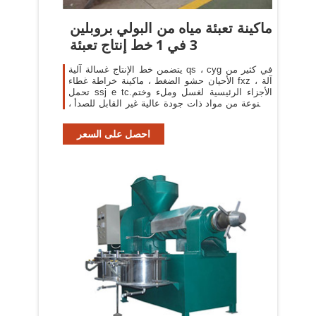
ماكينة تعبئة مياه من البولي بروبلين
3 في 1 خط إنتاج تعبئة
يتضمن خط الإنتاج غسالة آلية qs ، cyg في كثير من
الأحيان حشو الضغط ، ماكينة خراطة غطاء fxz ، آلة
تحمل ssj e tc.الأجزاء الرئيسية لغسل وملء وختم
مصنوعة من مواد ذات جودة عالية غير القابل للصدأ ،
مع ميزات التكنولوجيا المتقدمة
احصل على السعر