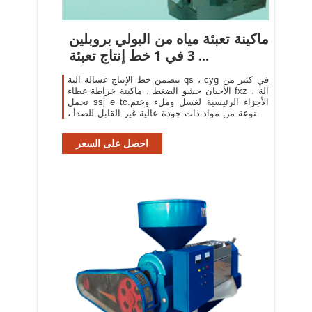
ماكينة تعبئة مياه من البولي بروبلين
3 في 1 خط إنتاج تعبئة ...
يتضمن خط الإنتاج غسالة آلية qs ، cyg في كثير من
الأحيان حشو الضغط ، ماكينة خراطة غطاء fxz ، آلة
تحمل ssj e tc.الأجزاء الرئيسية لغسل وملء وختم
مصنوعة من مواد ذات جودة عالية غير القابل للصدأ ،
مع ميزات التكنولوجيا المتقدمة ...
احصل على السعر