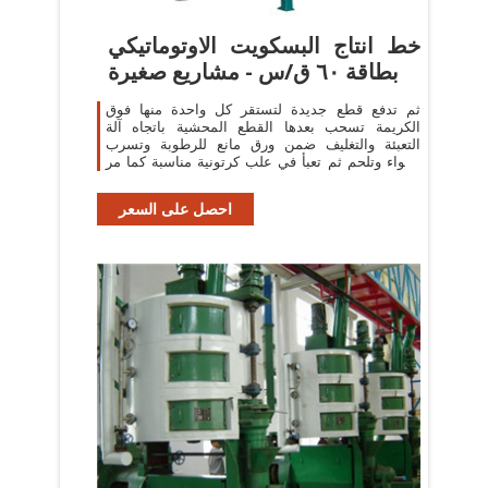
خط انتاج البسكويت الاوتوماتيكي
بطاقة ٦٠ ق/س - مشاريع صغيرة
ثم تدفع قطع جديدة لتستقر كل واحدة منها فوق
الكريمة تسحب بعدها القطع المحشية باتجاه آلة
التعبئة والتغليف ضمن ورق مانع للرطوبة وتسرب
الهواء وتلحم ثم تعبأ في علب كرتونية مناسبة كما مر
معنا في
احصل على السعر