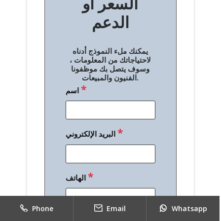
السعر أو
ح
الدعم
ا
ل
يمكنك ملء النموذج أدناه
م
لاحتياجاتك من المعلومات ،
وسوف يتصل بك موظفونا
ق
الفنيون والمبيعات.
*
اسم
ا
ل
ا
*
البريد الإلكتروني
ت
*
الهاتف
Phone
Email
Whatsapp