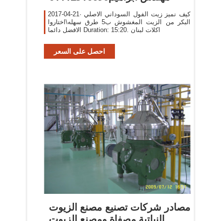
2017-04-21· كيف نميز زيت الفول السوداني الاصلي
البكر من الزيت المغشوش ب5 طرق سهله\اختاروا
الافضل دائما Duration: 15:20. اكلات لبنان
احصل على السعر
مصادر شركات تصنيع مصنع الزيوت
النباتية مصفاة ومصنع الزيوت