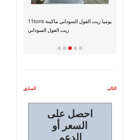
الموردين والمصنعين آلة زيت الطهي في
بيع معدات ت
عمان
ت
التالى
السابق
ص
احصل على
فّ
السعر أو
ح
الدعم
ا