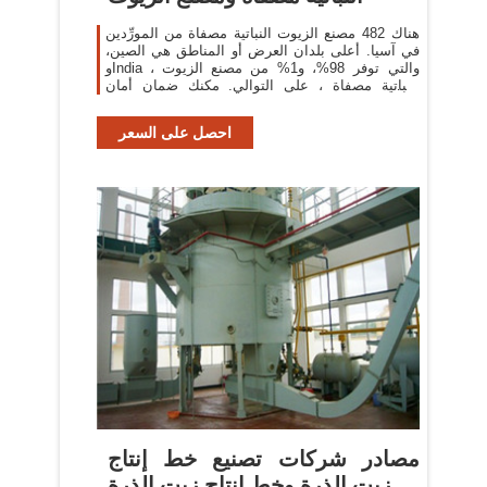
هناك 482 مصنع الزيوت النباتية مصفاة من المورِّدين
في آسيا. أعلى بلدان العرض أو المناطق هي الصين،
وIndia ، والتي توفر 98%، و1% من مصنع الزيوت
النباتية مصفاة ، على التوالي. مكنك ضمان أمان
المنتج
احصل على السعر
مصادر شركات تصنيع خط إنتاج
زيت الذرة وخط إنتاج زيت الذرة