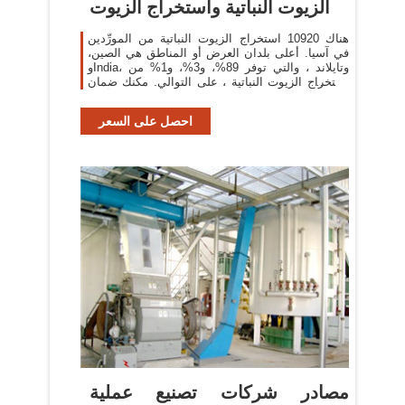
الزيوت النباتية واستخراج الزيوت
هناك 10920 استخراج الزيوت النباتية من المورِّدين
في آسيا. أعلى بلدان العرض أو المناطق هي الصين،
وIndia، وتايلاند ، والتي توفر 89%، و3%، و1% من
استخراج الزيوت النباتية ، على التوالي. مكنك ضمان
أمان
احصل على السعر
مصادر شركات تصنيع عملية