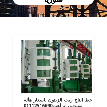
‫خط انتاج زبت الزيتون باسعار هأله
مهندس ابراهيم01112516690