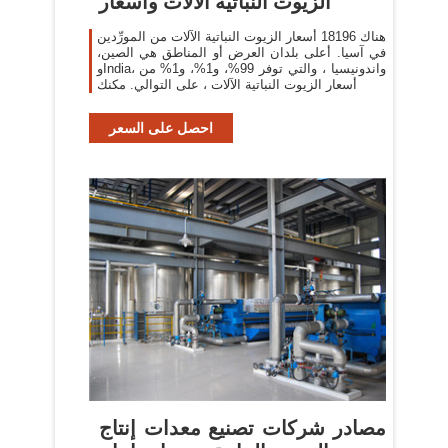
الزيوت النباتية الآلات وأسعار
هناك 18196 أسعار الزيوت النباتية الآلات من المورِّدين
في آسيا. أعلى بلدان العرض أو المناطق هي الصين،
وIndia، واندونيسيا ، والتي توفر 99%، و1%، و1% من
أسعار الزيوت النباتية الآلات ، على التوالي. مكنك
احصل على السعر
مصادر شركات تصنيع معدات إنتاج