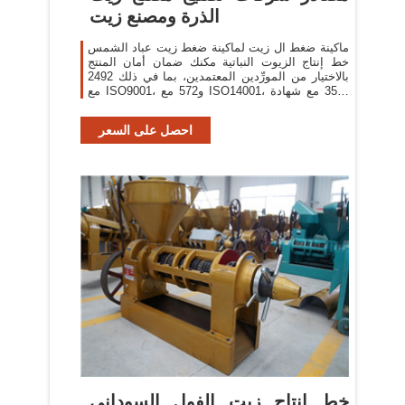
الذرة ومصنع زيت
ماكينة ضغط ال زيت لماكينة ضغط زيت عباد الشمس
خط إنتاج الزيوت النباتية مكنك ضمان أمان المنتج
بالاختيار من المورِّدين المعتمدين، بما في ذلك 2492
مع ISO9001، و572 مع ISO14001، و353 مع شهادة
Other.
احصل على السعر
خط إنتاج زيت الفول السوداني