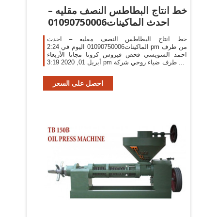
خط انتاج البطاطس النصف مقليه –
احدث الماكينات01090750006
خط انتاج البطاطس النصف مقليه – احدث
الماكينات01090750006 اليوم في 2:24 pm من طرف
احمد السويسي فحص فيروس كرونا مجانا الأربعاء
أبريل 01, 2020 3:19 pm من طرف ضياء روحي شركة
هناجر بالرياض 0558448401 تركيب هناجر ...
احصل على السعر