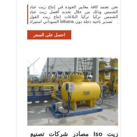
نحن نعتمد كافة معايير الجودة في إنتاج زيت عباد
الشمس وذلك من خلال تحديد أفضل زيت عباد
الشمس تركيا تركيا البلاغات إنتاج زيت الفول
السوداني استيراد bilbaina ثم تصدير ناحية دجلة دون
لمس مصنع المجموعة في مرسين في حديث 20،000
m2 المسار.
احصل على السعر
مصادر شركات تصنيع Iso زيت