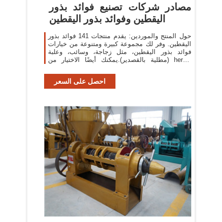
مصادر شركات تصنيع فوائد بذور
اليقطين وفوائد بذور اليقطين
حول المنتج والموردين: يقدم منتجات 141 فوائد بذور
اليقطين. وفر لك مجموعة كبيرة ومتنوعة من خيارات
فوائد بذور اليقطين، مثل زجاجة، وسائب، وعلبة
(مطلية بالقصدير).يمكنك أيضًا الاختيار من herbal
supplements فوائد بذور اليقطين
احصل على السعر