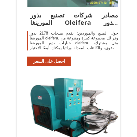
مصادر شركات تصنيع بذور
المورينغا Oleifera وبذور
المورينغا ...
حول المنتج والموردين: يقدم منتجات 2178 بذور
المورينغا oleifera. وفر لك مجموعة كبيرة ومتنوعة من
خيارات بذور المورينغا oleifera، مثل مشترك،
وعضوي، والكائنات المعدلة وراثيا.يمكنك أيضًا الاختيار
من طبل، وزجاجة بذور ...
احصل على السعر