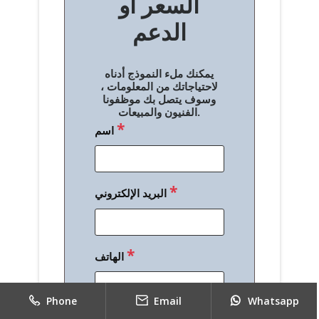
السعر أو
ح
الدعم
ا
ل
يمكنك ملء النموذج أدناه
م
لاحتياجاتك من المعلومات ،
وسوف يتصل بك موظفونا
ق
الفنيون والمبيعات.
*
اسم
ا
ل
ا
*
البريد الإلكتروني
ت
*
الهاتف
Phone
Email
Whatsapp