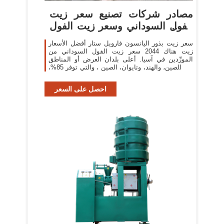
مصادر شركات تصنيع سعر زيت
الفول السوداني وسعر زيت الفول
السوداني في
سعر زيت بذور اليانسون فارويل ستار أفضل الأسعار
زيت هناك 2044 سعر زيت الفول السوداني من
المورِّدين في آسيا. أعلى بلدان العرض أو المناطق
هي الصين، والهند، وتايوان، الصين ، والتي توفر 85%،
و4%، و1% من
احصل على السعر