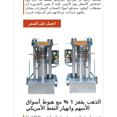
انخفاض الأسعار يوم الاثنين، فإنه لا يعني بالضرورة أن
محطات الوقود ستدفع أمولا لأصحاب السيارات مقابل
ملئهم خزانات مركباتهم في أي وقت قريب.
احصل على السعر
الذهب يقفز 1 % مع هبوط أسواق
الأسهم وانهيار النفط الأمريكي