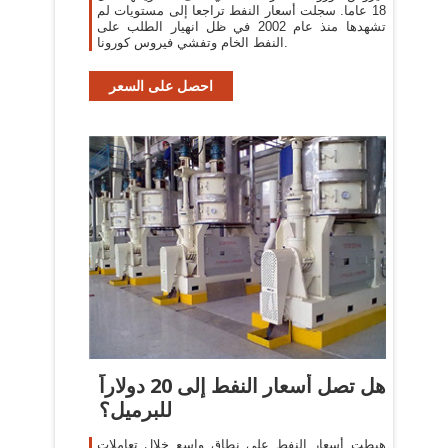
18 عاما. سجلت أسعار النفط تراجعا إلى مستويات لم
تشهدها منذ عام 2002 في ظل انهيار الطلب على
النفط الخام وتفشي فيروس كورونا.
احصل على السعر
هل تصل أسعار النفط إلى 20 دولاراً
للبرميل؟
هبطت أسعار النفط على نطاق واسع خلال تعاملات