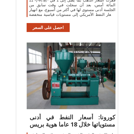
11 小时前· قفزت أسعار الذهب بما يصل إلى 1 في
المائة أمس، بعد أن سجلت في وقت سابق من
الجلسة أدنى مستوى لها في أكثر من أسبوع، مع انهيار
أسعار النفط الأمريكي إلى مستويات قياسية منخفضة
وهو ما يوجه ضربة إلى الأصول العالية المخاطر ويدفع
احصل على السعر
كورونا: أسعار النفط في أدنى
مستوياتها خلال 18 عاما هوية بريس