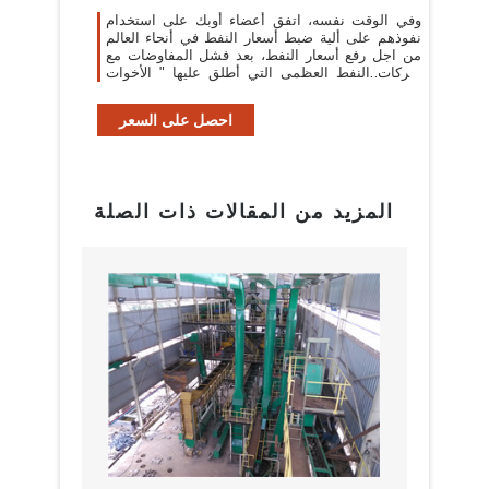
وفي الوقت نفسه، اتفق أعضاء أوبك على استخدام
نفوذهم على ألية ضبط أسعار النفط في أنحاء العالم
من اجل رفع أسعار النفط، بعد فشل المفاوضات مع
شركات النفط العظمى التي أطلق عليها " الأخوات
السبع" في ...
احصل على السعر
المزيد من المقالات ذات الصلة
البراز
مع