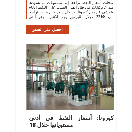
سجلت أسعار النفط تراجعا إلى مستويات لم تشهدها
منذ عام 2002 في ظل انهيار الطلب على النفط الخام
وتفشي فيروس كورونا. وسجل سعر خام برنت تراجعا
إلى 22.58 دولارا للبرميل يوم الاثنين، وهو أدنى
مستوى له
احصل على السعر
كورونا: أسعار النفط في أدنى
مستوياتها خلال 18