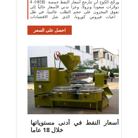
4 小时前· ورجَّح الكوح أن تتأرجح أسعار النفط خمسة
دولارات صعوداً ونزولاً، وعزا تدني الأسعار حالياً إلى
تفوق المخزون على حجم الطلب عالميا، في ظل
تداعيات فيروس كورونا، الذي شل الاقتصادات
العالمية.
احصل على السعر
أسعار النفط في أدنى مستوياتها
خلال 18 عاما