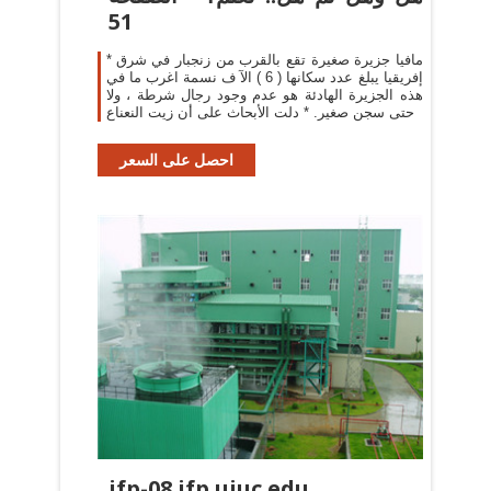
51
* مافيا جزيرة صغيرة تقع بالقرب من زنجبار في شرق
إفريقيا يبلغ عدد سكانها ( 6 ) الآ ف نسمة اغرب ما في
هذه الجزيرة الهادئة هو عدم وجود رجال شرطة ، ولا
حتى سجن صغير. * دلت الأبحاث على أن زيت النعناع
احصل على السعر
ifp-08.ifp.uiuc.edu