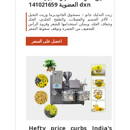
العضوية 141021659 dxn
زيت التدليك جانو -- مسحوق الجانوديرما وزيت النخيل
، لآلام الجسم والعضلات، والطفح الجلدي، الحك
وجفاف الجلد، ويمكن استخدامها للشعر وفروة الرأس
للتخفيف من القشرة وتوقف سقوط الشعر.
احصل على السعر
Hefty price curbs India's