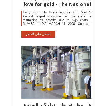
love for gold - The National
Hefty price curbs India's love for gold . World's
second largest consumer of the metal is
restraining its appetite due to high costs .
MUMBAI, INDIA MARCH 11, 2008: Gold and
Jewellery - Rekha
احصل على السعر
هل وهل ثم هل.. تعلم؟ - الصفحة