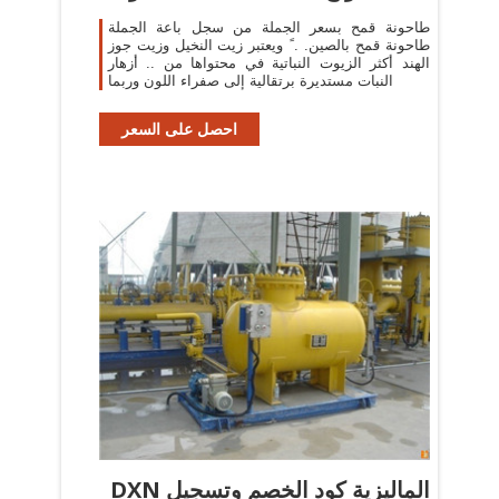
طاحونة قمح بسعر الجملة من سجل باعة الجملة
طاحونة قمح بالصين. . ً ويعتبر زيت النخيل وزيت جوز
الهند أكثر الزيوت النباتية في محتواها من .. أزهار
النبات مستديرة برتقالية إلى صفراء اللون وربما
احصل على السعر
DXN الماليزية كود الخصم وتسجيل