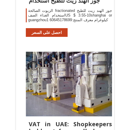
جوز الهند زيت للطبخ استخدام
الزيوت الصالحة fractionated جوز الهند زيت للطبخ
استخدام الغذاء الصفUS $ 3.55-10shanghai or
guangzhou1 كيلوغرام معرف المنتج:60645178699
احصل على السعر
VAT in UAE: Shopkeepers