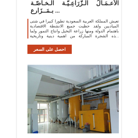
الأعـمَـالُ الـزّرَاعِـيّـة الـخـاصّـة
بـمَــزَارع ...
تعيش المملكة العربية السعودية تطورا كبيرا في شتى
المياديين ولقد حظيت جميع الانشطة الاقتصادية
باهتمام الدولة ومنها زراعة النخيل وانتاج التمور ولما
لهذه الشجرة المباركة من اهمية دينية وتاريخية
واقتصادية فقد اولت ...
احصل على السعر