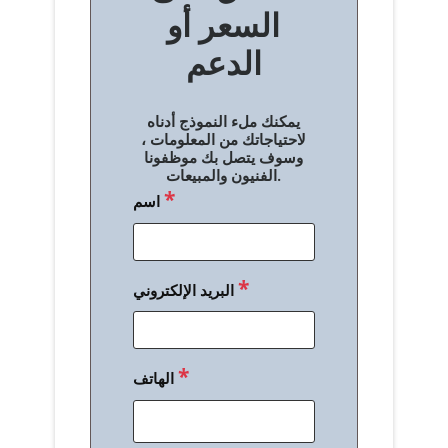
السعر أو
ح
الدعم
ا
ل
يمكنك ملء النموذج أدناه
م
لاحتياجاتك من المعلومات ،
وسوف يتصل بك موظفونا
ق
الفنيون والمبيعات.
*
اسم
ا
ل
ا
*
البريد الإلكتروني
ت
*
الهاتف