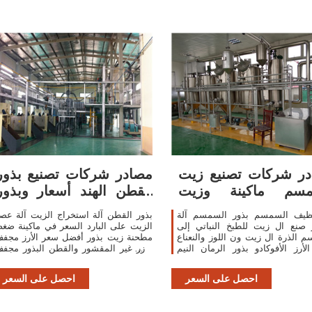
ر شركات تصنيع زيت
مصادر شركات تصنيع بذور
مسم ماكينة وزيت
القطن الهند أسعار وبذور
السمسم ماكينة في
القطن الهند
نظيف السمسم بذور السمسم آلة
بذور القطن آلة استخراج الزيت آلة عص
 صنع ال زيت للطبخ النباتي إلى
الزيت على البارد السعر في ماكينة ضغ
 الذرة ال زيت ون اللوز والنعناع
مطحنة زيت بذور أفضل سعر الأرز مجف
الأرز الأفوكادو بذور الرمان النيم
الأزر غير المقشور والقطن البذور مجف
قائي آلة ضغط ال زيت الساخن البارد
المنتجات الزراعية تجفيف مُعد
احصل على السعر
احصل على السعر