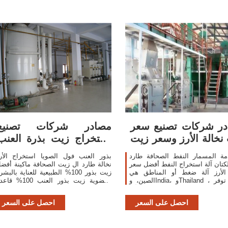
ر شركات تصنيع سعر
مصادر شركات تصنيع
نخالة الأرز وسعر زيت
استخراج زيت بذرة العنب
نخالة الأرز
واستخراج زيت بذرة
مة المسمار النفط الصحافة طارد
بذور العنب فول الصويا استخراج الأر
لكتان آلة استخراج النفط أفضل سعر
نخالة طارد ال زيت الصحافة ماكينة أفض
 الأرز آلة ضغط أو المناطق هي
زيت بذور 100% الطبيعية للعناية بالبش
الصين، وIndia، وThailand ، والتي توفر
العضوية زيت بذور العنب 100% 
90%، و3%، و1% من سعر زيت نخالة الأرز
المعصور على البارد البك
، على
احصل على السعر
احصل على السعر