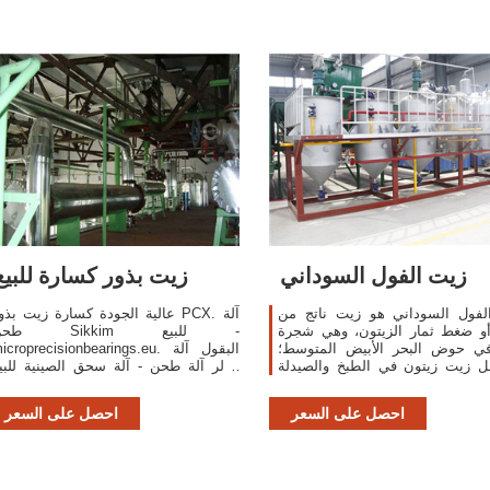
زيت الفول السوداني
زيت بذور كسارة للبيع
لفول السوداني هو زيت ناتج من
عالية الجودة كسارة زيت بذور PCX. آل
و ضغط ثمار الزيتون، وهي شجرة
طحن Sikkim لل
في حوض البحر الأبيض المتوسط؛
microprecisionbearings.eu. البقول آل
ل زيت زيتون في الطبخ والصيدلة
مولر آلة طحن - آلة سحق الصينية للبي
 وفي إشعال المواقيد الزيتية وفي
زيت بذور نبات آلة طحن/2 القدرات آ
بون.زيت الفول السوداني مستعمل
النفط الصحافة: 150kg/h 3 حالة المنتج
احصل على السعر
احصل على السعر
بكثرة لكونه غذاء صحي