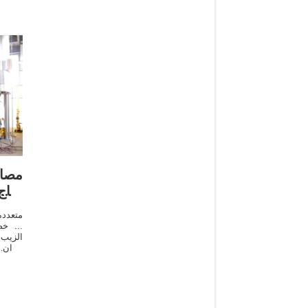
مصا
إنتا
متعددة
... خط
الزيب 
بلدان