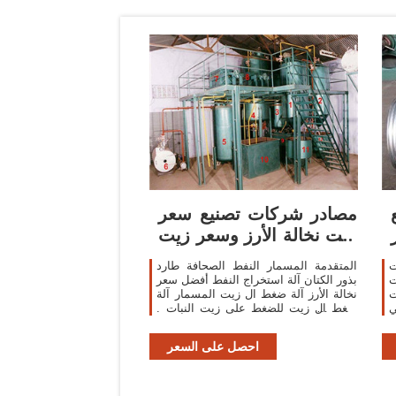
مصادر شركات تصنيع سعر
زيت نخالة الأرز وسعر زيت
نخالة الأرز
ت
المتقدمة المسمار النفط الصحافة طارد
ت
بذور الكتان آلة استخراج النفط أفضل سعر
ت
نخالة الأرز آلة ضغط ال زيت المسمار آلة
ي
ضغط ال زيت للضغط على زيت النبات .
٢٬٢٨٨٫٠٠ us$-٨٬٦٦٨٫٠٠ us$ / مجموعات
. 1 مجموعات (لمين) 5 yrs. 94.2%.
احصل على السعر
الاتصال