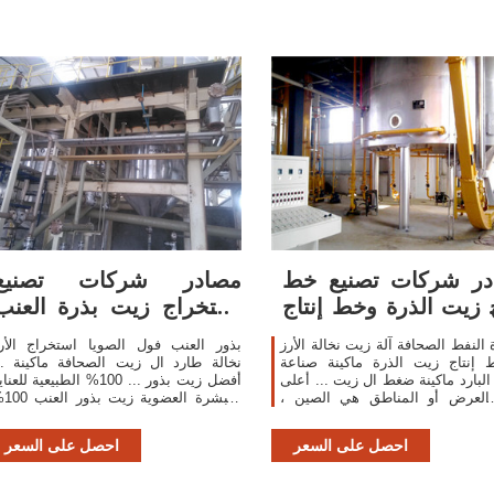
در شركات تصنيع خط
مصادر شركات تصنيع
ج زيت الذرة وخط إنتاج
استخراج زيت بذرة العنب
زيت الذرة ...
واستخراج زيت بذرة ...
 النفط الصحافة آلة زيت نخالة الأرز
بذور العنب فول الصويا استخراج الأر
 إنتاج زيت الذرة ماكينة صناعة
نخالة طارد ال زيت الصحافة ماكينة ..
البارد ماكينة ضغط ال زيت ... أعلى
أفضل زيت بذور ... 100% الطبيعية للعن
 العرض أو المناطق هي الصين ،
بالبشرة الع
والتي توفر 99% من خط إنتاج زيت الذرة ،
قاعدة المعصور على البارد البك
على ...
احصل على السعر
احصل على السعر