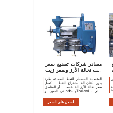
مصادر شركات تصنيع سعر
زيت نخالة الأرز وسعر زيت
نخالة الأرز ...
ز
المتقدمة المسمار النفط الصحافة طارد
.
بذور الكتان آلة استخراج النفط ... أفضل
اية
سعر نخالة الأرز آلة ضغط ... أو المناطق
ضوية زيت بذور العنب 100%
هي الصين، وIndia، وThailand ، والتي
ر
توفر 90%، و3%، و1% من سعر زيت نخالة
الأرز ، على ...
احصل على السعر