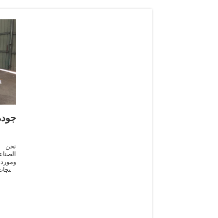
جود
نحن 
الصناع
ومورد 
منتجا