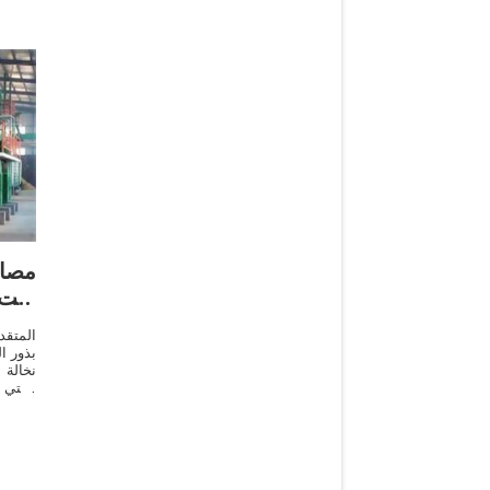
مصاد
زيت 
المتقد
بذور ا
نخالة