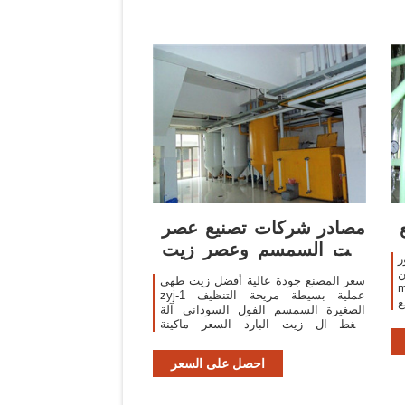
مصادر شركات تصنيع عصر
زيت السمسم وعصر زيت
ة
السمسم في
بيع -
سعر المصنع جودة عالية أفضل زيت طهي
ة
zyj-1 عملية بسيطة مريحة التنظيف
ع
الصغيرة السمسم الفول السوداني آلة
لات
ضغط ال زيت البارد السعر ماكينة
استخراج الزيوت بالعصر تعمل بالضغط
على زيت بذور
احصل على السعر