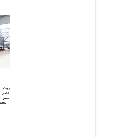
زيت ا
عصر أ
تنمو 
يستعم
والطب،
الصّا