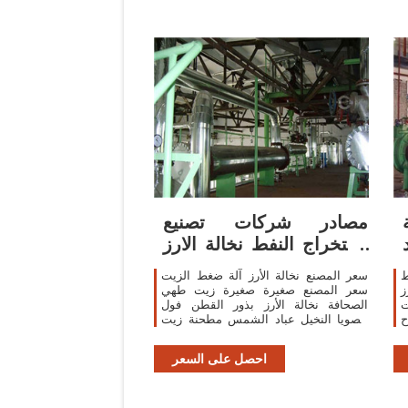
مصادر شركات تصنيع
استخراج النفط نخالة الارز
واستخراج النفط
ط
سعر المصنع نخالة الأرز آلة ضغط الزيت
ز
سعر المصنع صغيرة صغيرة زيت طهي
ت
الصحافة نخالة الأرز بذور القطن فول
ح
الصويا النخيل عباد الشمس مطحنة زيت
ي
الخردل النبات . ٢٬٠٠٠٫٠٠ us$-٣٬٢٠٠٫٠٠
us$ / مجموعات . 1 مجموعات (لمين) 2
احصل على السعر
yrs. 89.9%