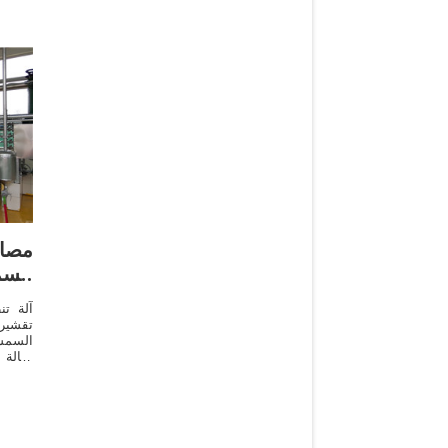
مصاد
الس
آلة ت
تقشير
السمسم
نخالة 
التل