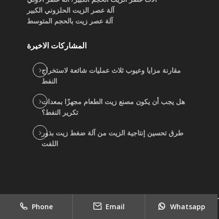
آلة عصر الزيت الحلزوني الكبير
آلة عصر زيت بالحجم المتوسط
المشاركات الاخيرة
مقارنة مزايا وعيوب ثلاث عمليات شائعة لاستخراج
النفط
هل يجب أن يكون مصنع زيت الطعام مجهزًا بمعدات
تكرير النفط؟
طرق تحسين إنتاجية الزيت من آلة ضغط زيت بذور
اللفت
Phone
Email
Whatsapp
2022
copyright
جيد بيع موردي آلة الزيت النباتي
|