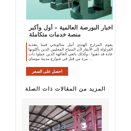
اخبار البورصة العالمية – أول وأكبر
منصة خدمات متكاملة
يقوم المزارع الهندي أنيل سالونخي قمنا بتغذية
الفراولة إلى الأبقار لأن السياح المحليين الذين يأكلونها
عادة قد ذهبوا ، وكذلك بائعي الفاكهة الذين عملوا ذات
مرة من قبل في شوارع مدينة مومباي ...
احصل على السعر
المزيد من المقالات ذات الصلة
البراز
مع