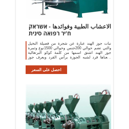
الاعشاب الطبية وفوائدها - אשראק
ח'יר רפואה סינית
نبات جوز الهند عبارة عن شجرة من فصيلة النخيل
والتي تضم حوالي 200جنس وحوالي 1500نوع وثمرة
جوز الهند اشتق اسمها من كلمة كوكو البرتغالية
ومعناها قرد لشبه الجوزة برأس القرد ويعرف جوز
الهند في تركيا بالنارجيل وفي ايران باسم ...
احصل على السعر