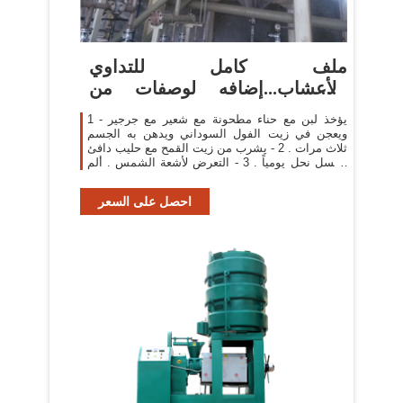
ملف كامل للتداوي
بالأعشاب...إضافه لوصفات من
الطبيعه لل د
1 - يؤخذ لبن مع حناء مطحونة مع شعير مع جرجير
ويعجن في زيت الفول السوداني ويدهن به الجسم
ثلاث مرات . 2 - يشرب من زيت القمح مع حليب دافئ
وعسل نحل يومياً . 3 - التعرض لأشعة الشمس . ألم
عرق النسا :
احصل على السعر