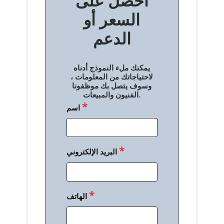
احصل على
فّ
السعر أو
ح
الدعم
ا
ل
يمكنك ملء النموذج أدناه
م
لاحتياجاتك من المعلومات ،
وسوف يتصل بك موظفونا
ق
الفنيون والمبيعات.
*
اسم
ا
ل
ا
*
البريد الإلكتروني
ت
*
الهاتف