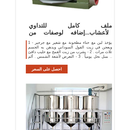
ملف كامل للتداوي
بالأعشاب...إضافه لوصفات من
الطبيعه لل د ...
1 - يؤخذ لبن مع حناء مطحونة مع شعير مع جرجير
ويعجن في زيت الفول السوداني ويدهن به الجسم
ثلاث مرات . 2 - يشرب من زيت القمح مع حليب دافئ
وعسل نحل يومياً . 3 - التعرض لأشعة الشمس . ألم
عرق النسا :
احصل على السعر