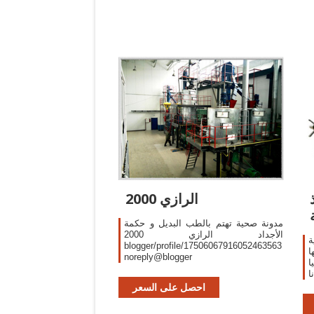
الرازي 2000
مدونة صحية تهتم بالطب البديل و حكمة
الأجداد الرازي 2000
ة
blogger/profile/17506067916052463563
ا
noreply@blogger
ا
ا
س
احصل على السعر
ى