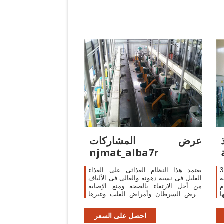
عرض المشاركات
njmat_alba7r
هزة الطبية
يعتمد هذا النظام الغذائى على الغذاء
ة
القليل فى نسبة دهونه والعالى فى الألياف
رام
من أجل الارتقاء بالصحة ومنع الإصابة
ها
بمرض السرطان وأمراض القلب وغيرها
ة
من الأمراض المزمنة المزيد عن نظام
احصل على السعر