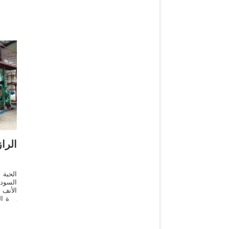
الحبة
السودا
الأنف 
حدة ال
كبيرة 