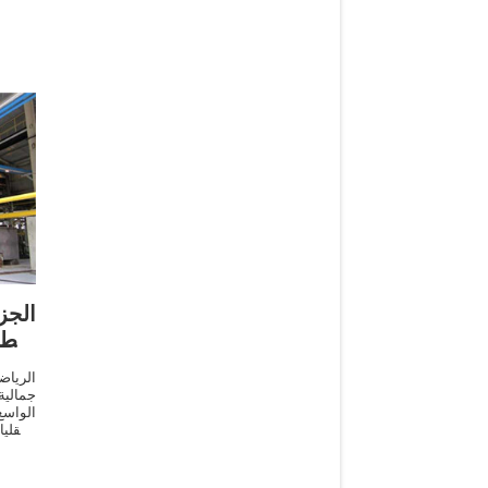
الجز
و طا
الريا
جمالية
الواسع
وعقليا
ومكانا