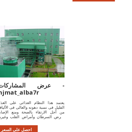
عرض المشاركات -
njmat_alba7r
يعتمد هذا النظام الغذائى على الغذا
القليل فى نسبة دهونه والعالى فى الأليا
من أجل الارتقاء بالصحة ومنع الإصاب
بمرض السرطان وأمراض القلب وغيره
من الأمراض المزمنة ...
احصل على السعر