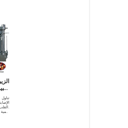
الزي
-خبي
تناول
الإصاب
القلب