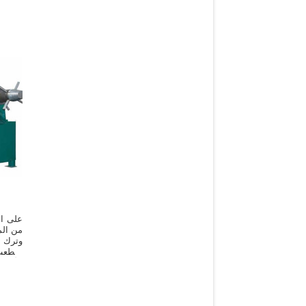
على ال
من الم
وترك ا
تقطعت