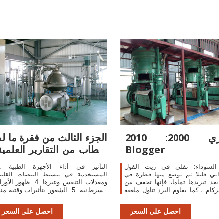
الرازي 2000: 2010
الجزء الثالث من فقرة ما لذ
Blogger
و طاب من التقارير العلمية
من
 السوداء: تقلى في زيت الفول
3. التأثير في أداء الأج
ني قليلا ثم يوضع منها قطرة في
المستخدمة في تنشيط النبضات القلبي
بعد تبريدها تماما، فإنها تخفف من
ومعدلات التنفس وغيرها. 4. ظهور الأو
زكام ، كما يقاوم البرد تناول ملعقة
السرطانية. 5. الشعور بتأثيرات وقتية من
من زيت حبة البركة على الريق، ثم
النسيان وعدم القدرة على التركيز وزياد
يشرب بعده
احصل على السعر
احصل على السعر