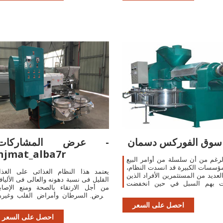
سوق الفوركس دسمان
عرض المشاركات -
njmat_alba7r
رغم من أن سلسلة من أوامر البيع
ؤسسات الكبيرة قد انسدت النظام،
يعتمد هذا النظام الغذائى على الغذا
لعديد من المستثمرين الأفراد الذين
القليل فى نسبة دهونه والعالى فى الأليا
 بهم السبل في حين انخفضت
من أجل الارتقاء بالصحة ومنع الإصاب
الأسعار، تم إنشاء تحطم 87 من قبل نفس
بمرض السرطان وأمراض القلب وغيره
المجموعة
من الأمراض المزمن
احصل على السعر
احصل على السعر