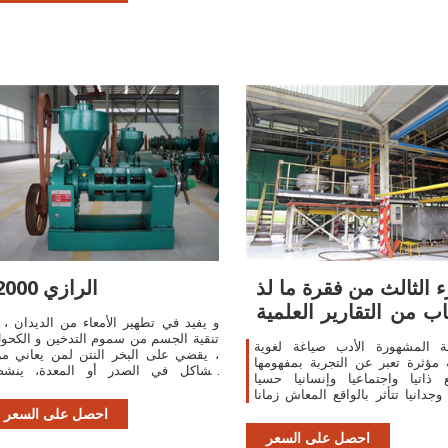
ء الثالث من فقرة ما لذ
الرازي 2000
ب من التقارير العلمية
و يفيد في تطهير الأمعاء من الديدان ، 
من ...
تنقية الجسم من سموم التدخين و الكحو
ضة المشهورة الأدب صياغة لغوية
، يقضي على البخر النتن لمن يعاني م
 مؤثرة تعبر عن التجربة بمفهومها
مشاكل في الصدر أو المعدة، ينش
 ذاتيا واجتماعيا وإنسانيا حسيا
مختلف وظائف الجسم، يساعد على ترمي
 وجدانيا تتأثر بالواقع المعاش زمانا
و تجديد البني
 وترصد ما يخلفه من آثار في نفس
احصل على السعر
الأديب بحيث تكون قادرة على ...
احصل على السعر