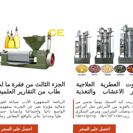
وت العطرية العلاجية
الجزء الثالث من فقرة ما لذ
ر الاعشاب والتغذية
و طاب من التقارير العلمية
العلاجية
من
 زيت كبد السمك يومياً يحمي من
الرياضة المشهورة الأدب صياغة لغوي
ة بالعديد من الأمراض مثل أمراض
جمالية مؤثرة تعبر عن التجربة بمفهومه
، وتصلّب الشرايين، ومرض السكري.
الواسع ذاتيا واجتماعيا وإنسانيا حسي
<br></p><p dir="rtl"><b>أهمية زيت
وعقليا وجدانيا تتأثر بالواقع المعاش زمان
السمك</b></p><p dir="rtl">يُحافظ
ومكانا وترصد ما يخلفه من آثار في نف
على صحة العظام والعضلات: يحتوي
الأديب بحيث تكون قادرة عل
احصل على السعر
احصل على السعر