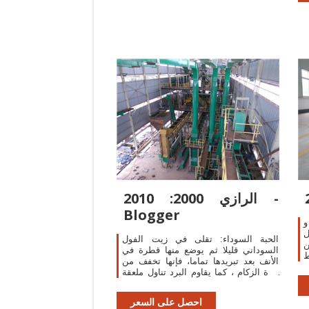
الرازي 2000: 2010 -
Blogger
و
ل
الحبة السوداء: تقلى في زيت الفول
ن
السوداني قليلا ثم يوضع منها قطرة في
ط
الأنف بعد تبريدها تماما، فإنها تخفف من
م
حدة الزكام ، كما يقاوم البرد تناول ملعقة
ة
كبيرة من زيت حبة البركة على الريق، ثم
يشرب بعده
احصل على السعر