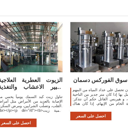
سوق الفوركس دسمان
الزيوت العطرية العلاجية
-خبير الاعشاب والتغذية
 تحصل على عداد المياه من المهم
العلاجية
ل بها إذا كان متر جدير من الناحية
تناول زيت كبد السمك يومياً يحمي م
ة، و هيريس القاتل حكم أن نتذكر:
الإصابة بالعديد من الأمراض مثل أمرا
 الخام من الإبهام، إذا كان هناك
القلب، وتصلّب الشرايين، ومرض السكري
أو نفس العدد من غرف النوم في
<br></p><p dir="rtl"><b>أهمية زي
منزلك
السمك</b></p><p dir="rtl">
احصل على السعر
على صحة العظام والعضلات: يحتو
احصل على السعر