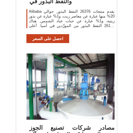
والنفط البذور في
Alibaba يقدم منتجات 26376 النفط البذور. حوالي
20% منها عبارة عن معاصر زيت، و1% عبارة عن بذور
زيتية، و1% عبارة عن حبات عباد الشمس. هناك
26110 النفط البذور من المورِّدين في آسيا. أعلى
بلدان العرض أو
احصل على السعر
مصادر شركات تصنيع الجوز