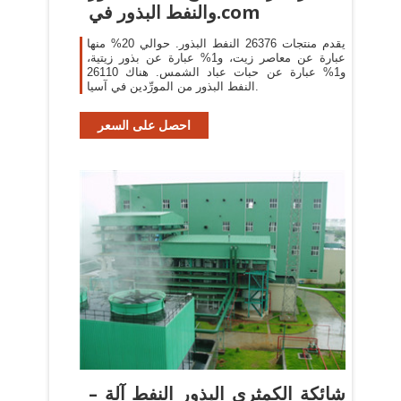
والنفط البذور في.com
يقدم منتجات 26376 النفط البذور. حوالي 20% منها
عبارة عن معاصر زيت، و1% عبارة عن بذور زيتية،
و1% عبارة عن حبات عباد الشمس. هناك 26110
النفط البذور من المورِّدين في آسيا.
احصل على السعر
شائكة الكمثرى البذور النفط آلة –