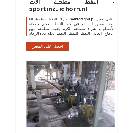
النفط مطحنة آلات -
sportinzuidhorn.nl
شراء النفط مطحنة آلة mentorsgroup. الثاني حجر
ناحية سحق آلة بيع في خط النفط الفحم مطحنة
الأسطوانة شراء مطحنة الكرة جنوب ‫مطحنة للبيع
الرخام‬‎YouTube ارتفاع العائد النفط النفط النفط
الخام إلى مصفاة آلة الديزل .
احصل على السعر