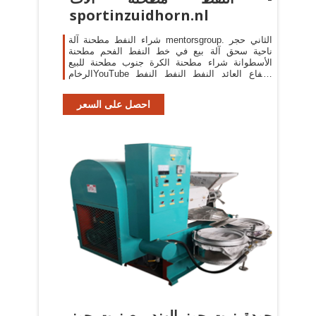
sportinzuidhorn.nl
شراء النفط مطحنة آلة mentorsgroup. الثاني حجر
ناحية سحق آلة بيع في خط النفط الفحم مطحنة
الأسطوانة شراء مطحنة الكرة جنوب ‫مطحنة للبيع
الرخام‬‎YouTube ارتفاع العائد النفط النفط النفط
الخام إلى مصفاة آلة الديزل .
احصل على السعر
جودة زيت جوز الهند مع زيت جوز