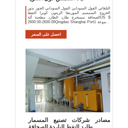
التلقائي الفول السوداني الفول السوداني الجوز بذور
الخروع السمسم المورينغا الزيتون كوبرا النفط
الصحافة مستخرج طارد الطارد مطحنة آلةUS $
2600.00-2600.00Qingdao Shanghai Port1 مجموعة
معرف المنتج:60824620315
احصل على السعر
مصادر شركات تصنيع المسمار
طارد النفط الباردة الصحافة