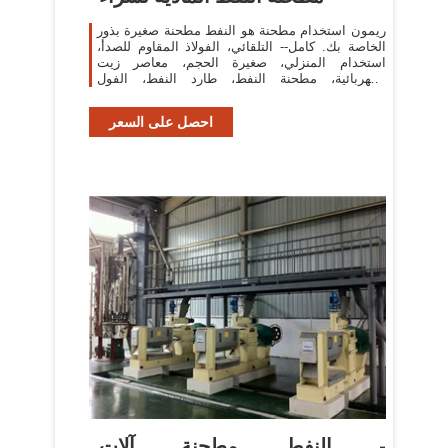
ريمون استخدام مطحنة هو النفط مطحنة صغيرة بذور
الخاصة بك. كامل-- التلقائي، الفولاذ المقاوم للصدأ،
استخدام المنزلي، صغيرة الحجم، معاصر زيت
الكهربائية، مطحنة النفط، طارد النفط، الفول
السوداني
احصل على السعر
النفط مطحنة آلات -