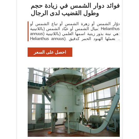
فوائد دوار الشمس في زيادة حجم
وطول القضيب لدى الرجال
دوّار الشمس أو زهرة الشمس أو تباع الشمس أو
ميال الشمس أو عبّاد الشمس (باللاتينية: Helianthus
annuus) هي نبتة بذور زيتية اسمها العلمي (باللاتينية:
Helianthus annuus). استعملها الهنود الحمر كدقيق
للخبز والحصول علي زيتها الذي يحتوي علي
احصل على السعر