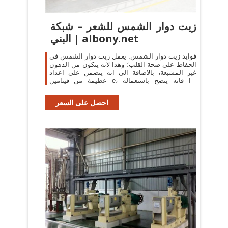
زيت دوار الشمس للشعر – شبكة
البني | albony.net
فوايد زيت دوار الشمس. يعمل زيت دوار الشمس في
الحفاظ على صحة القلب؛ وهذا لانه يتكون من الدهون
غير المشبعة، بالاضافة الى انه يتضمن على اعداد
عظيمة من فيتامين e، لذا فانه ينصح باستعماله
للمرضى الذين يشكون من مشكلات في القلب.
احصل على السعر