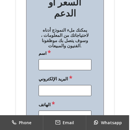
السعر أو
ح
الدعم
ا
ل
يمكنك ملء النموذج أدناه
م
لاحتياجاتك من المعلومات ،
وسوف يتصل بك موظفونا
ق
الفنيون والمبيعات.
*
اسم
ا
ل
ا
*
البريد الإلكتروني
ت
*
الهاتف
Phone
Email
Whatsapp