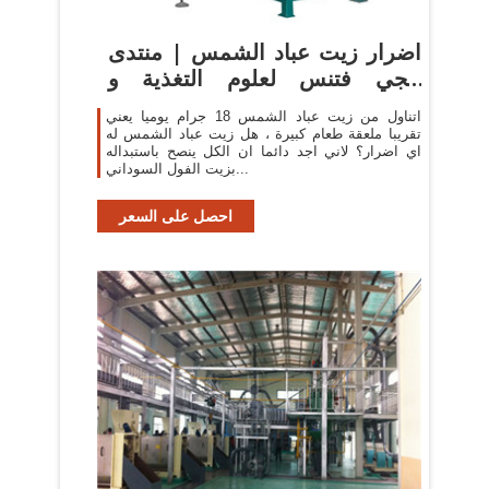
اضرار زيت عباد الشمس | منتدى
إيجي فتنس لعلوم التغذية و
التدريب
اتناول من زيت عباد الشمس 18 جرام يوميا يعني
تقريبا ملعقة طعام كبيرة ، هل زيت عباد الشمس له
اي اضرار؟ لاني اجد دائما ان الكل ينصح باستبداله
بزيت الفول السوداني...
احصل على السعر