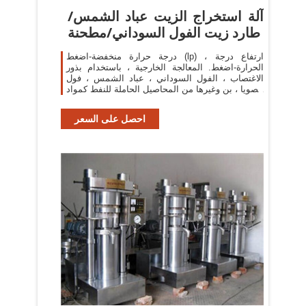
آلة استخراج الزيت عباد الشمس/
طارد زيت الفول السوداني/مطحنة
درجة حرارة منخفضة-اضغط (lp) ، ارتفاع درجة
الحرارة-اضغط. المعالجة الخارجية ، باستخدام بذور
الاغتصاب ، الفول السوداني ، عباد الشمس ، فول
الصويا ، بن وغيرها من المحاصيل الحاملة للنفط كمواد
خام.
احصل على السعر