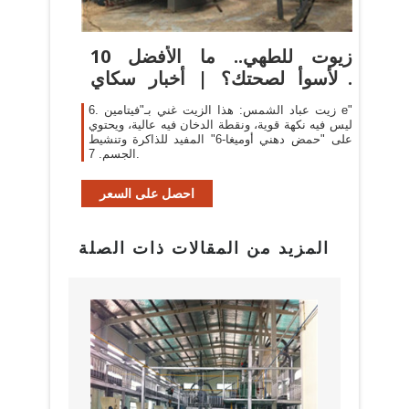
10 زيوت للطهي.. ما الأفضل
والأسوأ لصحتك؟ | أخبار سكاي
نيوز ...
6. زيت عباد الشمس: هذا الزيت غني بـ"فيتامين e"
ليس فيه نكهة قوية، ونقطة الدخان فيه عالية، ويحتوي
على "حمض دهني أوميغا-6" المفيد للذاكرة وتنشيط
الجسم. 7.
احصل على السعر
المزيد من المقالات ذات الصلة
البراز
مع