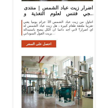
اضرار زيت عباد الشمس | منتدى
إيجي فتنس لعلوم التغذية و
التدريب
اتناول من زيت عباد الشمس 18 جرام يوميا يعني
تقريبا ملعقة طعام كبيرة ، هل زيت عباد الشمس له
اي اضرار؟ لاني اجد دائما ان الكل ينصح باستبداله
بزيت الفول السوداني...
احصل على السعر