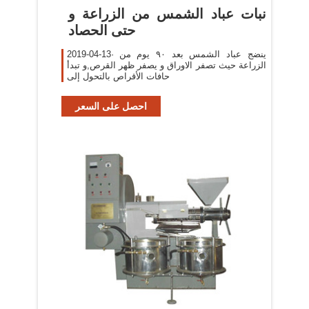
‫نبات عباد الشمس من الزراعة و
حتى الحصاد
2019-04-13· ينضج عباد الشمس بعد ٩٠ يوم من
الزراعة حيث تصفر الاوراق و يصفر ظهر القرص,و تبدأ
حافات الأقراص بالتحول إلى
احصل على السعر