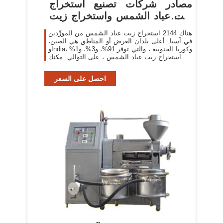
مصادر شركات تصنيع استخراج
زيت عباد الشمس واستخراج زيت
عباد
هناك 2144 استخراج زيت عباد الشمس من المورِّدين
في آسيا. أعلى بلدان العرض أو المناطق هي الصين،
وIndia، وكوريا الجنوبية ، والتي توفر 91%، و3%، و1%
من استخراج زيت عباد الشمس ، على التوالي. مكنك
ضمان أمان
احصل على السعر