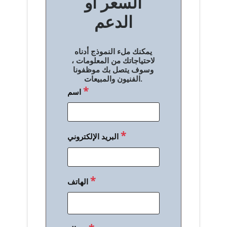
السعر أو
ح
الدعم
ا
ل
يمكنك ملء النموذج أدناه
م
لاحتياجاتك من المعلومات ،
وسوف يتصل بك موظفونا
ق
الفنيون والمبيعات.
*
اسم
ا
ل
ا
*
البريد الإلكتروني
ت
*
الهاتف