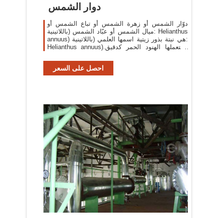
دوار الشمس
دوّار الشمس أو زهرة الشمس أو تباع الشمس أو
ميال الشمس أو عبّاد الشمس (باللاتينية: Helianthus
annuus) هي نبتة بذور زيتية اسمها العلمي (باللاتينية:
Helianthus annuus).استعملها الهنود الحمر كدقيق
للخبز والحصول علي زيتها الذي يحتوي علي
احصل على السعر