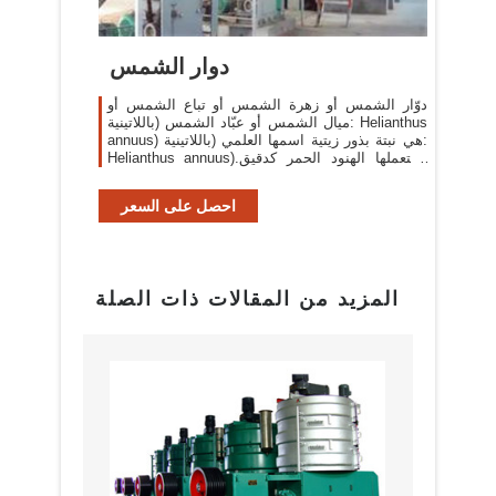
دوار الشمس
دوّار الشمس أو زهرة الشمس أو تباع الشمس أو
ميال الشمس أو عبّاد الشمس (باللاتينية: Helianthus
annuus) هي نبتة بذور زيتية اسمها العلمي (باللاتينية:
Helianthus annuus).استعملها الهنود الحمر كدقيق
للخبز والحصول علي زيتها الذي يحتوي علي ...
احصل على السعر
المزيد من المقالات ذات الصلة
البراز
مع