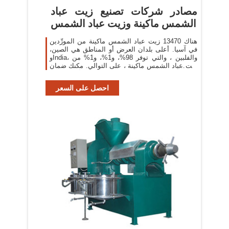
مصادر شركات تصنيع زيت عباد
الشمس ماكينة وزيت عباد الشمس
هناك 13470 زيت عباد الشمس ماكينة من المورِّدين
في آسيا. أعلى بلدان العرض أو المناطق هي الصين،
وIndia، والفلبين ، والتي توفر 98%، و1%، و1% من
زيت عباد الشمس ماكينة ، على التوالي. مكنك ضمان
أمان المنتج
احصل على السعر