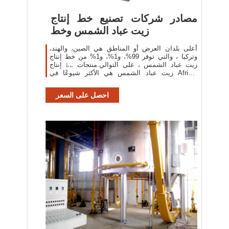
مصادر شركات تصنيع خط إنتاج
زيت عباد الشمس وخط
أعلى بلدان العرض أو المناطق هي الصين، والهند،
وتركيا ، والتي توفر 99%، و1%، و1% من خط إنتاج
زيت عباد الشمس ، على التوالي.منتجات ؎ط إنتاج
زيت عباد الشمس هي الأكثر شيوعًا في Africa،
وSoutheast Asia، وDomestic Market.
احصل على السعر