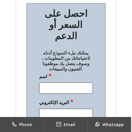
ص
احصل على
فّ
السعر أو
ح
الدعم
ا
ل
يمكنك ملء النموذج أدناه
م
لاحتياجاتك من المعلومات ،
وسوف يتصل بك موظفونا
ق
الفنيون والمبيعات.
*
اسم
ا
ل
ا
*
البريد الإلكتروني
ت
Phone
Email
Whatsapp
*
الهاتف