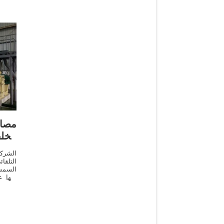
achine
مصا
مخل
الشركة