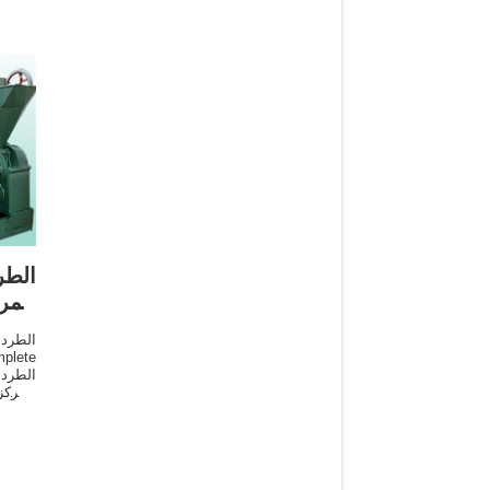
الم
المركز
الطرد
زيت ا