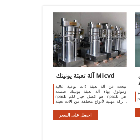
آلة تعبئة يونيتك Micvd
تبحث عن آلة تعبئة ذات نوعية عالية
وموثوق بها؟ آلة تعبئة يونيتك صممه
H
npack هو افضل خيار لكم. npack هي
شركة مهنية لأنواع مختلفة من آلات تعبئة
السوائل واللصق ، وآلات السد وآلات
الوسم. يتم تطبيق آلاتنا على نطاق واسع
احصل على السعر
في الصناعات