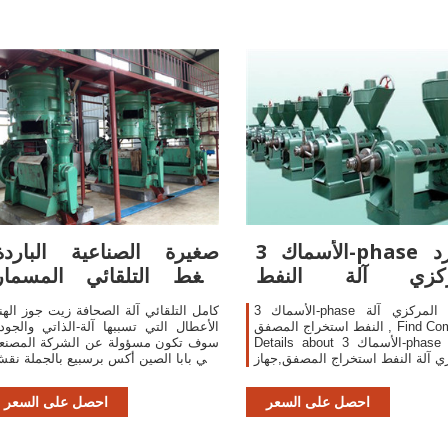
الأسماك 3-phase الطرد
صغيرة الصناعية الباردة
ركزي آلة النفط
ضغط التلقائي المسمار
استخراج المصفق
العذراء
الأسماك 3-phase الطرد المركزي آلة
كامل التلقائي آلة الصحافة زيت جوز الهن
النفط استخراج المصفق , Find Complete
الأعطال التي تسببها آلة-الذاتي والجود
Details about الأسماك 3-phase الطرد
سوف تكون مسؤولة عن الشركة المصنع
ي آلة النفط استخراج المصفق,جهاز
علي بابا الصين أكس برسبيع بالجملة نق
 المركزي والفصل آلة ، استخراج
حرف h علي الرملبيع بالجملة استخراج
لأسماك جهاز الطرد المركزي
احصل على السعر
احصل على السعر
والفصل ، 3-المرحلة زيت