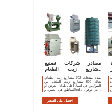
مصادر شركات تصنيع
مشاريع زيت الطعام
ومشاريع زيت الطعام في
د
يقدم منتجات 702 مشاريع زيت الطعام.
ة
هناك 699 مشاريع زيت الطعام من
ة
المورِّدين في آسيا. أعلى بلدان العرض أو
ش
المناطق هي الصين، وIndia ، والتي توفر
99%، و1% من مشاريع زيت الطعام ، على
التوالي.
احصل على السعر