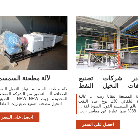
در شركات تصنيع
لآلة مطحنة السمسم
فات النخيل النفط
لآلة مطحنة السمسم. نواة النخيل النف
لنفط ...
الصحافة آلة التحقق من الشركة المصنع
 المصنعة لبقايا زيت ... عالية
الصينية – NEW NEW المحدود
الجودة التلقائي 130 نوع عباد اللفت
النخيل مطحنة تصنيع صنع زيت الطعام ..
 بالم السمسم الفول الصويا لفة ...
et Price .
حوالي 88% منها عبارة عن معاصر زيت،
و3% عبارة عن زيت النخيل، و1% عبارة
احصل على السعر
عن زيت عباد الشمس. ...
احصل على السعر