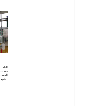
التلق
مطحنة
طحن و