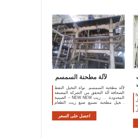
لآلة مطحنة السمسم
Ne
لآلة مطحنة السمسم. نواة النخيل النفط
الصحافة آلة التحقق من الشركة المصنعة
عة
الصينية – NEW NEW المحدودة. … زيت
ل
النخيل مطحنة تصنيع صنع زيت الطعام
ت
Get Price .
ل
عام 1998. آلة
احصل على السعر
،
ر