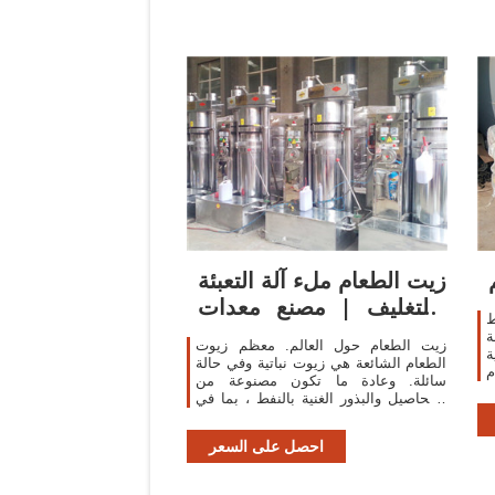
زيت الطعام ملء آلة التعبئة
والتغليف | مصنع معدات
ط
التغليف ...
ة
زيت الطعام حول العالم. معظم زيوت
ة. زيت
الطعام الشائعة هي زيوت نباتية وفي حالة
.
سائلة. وعادة ما تكون مصنوعة من
G
المحاصيل والبذور الغنية بالنفط ، بما في
ذلك زبدة الكاكاو وزيت النخيل وزيت الفول
السوداني وزيت الفول السوداني وزيت
احصل على السعر
جوز ...