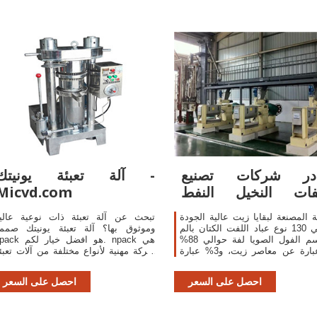
large infusion,syrup etc,This m
has simple structure,is
در شركات تصنيع
آلة تعبئة يونيتك -
فات النخيل النفط
Micvd.com
ومخلفات النخيل النفط
 المصنعة لبقايا زيت عالية الجودة
تبحث عن آلة تعبئة ذات نوعية عالي
التلقائي 130 نوع عباد اللفت الكتان بالم
وموثوق بها؟ آلة تعبئة يونيتك صمم
السمسم الفول الصويا لفة حوالي 88%
npack هو افضل خيار لكم. ck
منها عبارة عن معاصر زيت، و3% عبارة
شركة مهنية لأنواع مختلفة من آلات تعبئ
عن زيت النخيل، و1% عبارة عن زيت عباد
السوائل واللصق ، وآلات السد وآلا
الشمس.
الوسم. يتم تطبيق آلاتنا على نطاق واس
احصل على السعر
احصل على السعر
في الصناعا