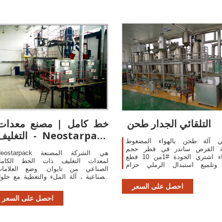
التلقائي الجدار طحن
خط كامل | مصنع معدات
التغليف - ostarpack
ائي آلة طحن بالهواء المضغوط
Co., Ltd.
 القرص ساندر في قطر حجم
Neostarpack هي الشركة المصن
الحصباء اشتري الجودة #1من 10 قطع
لمعدات التغليف ذات الخط الكام
تلميع استبدال الرملي حزام
الصناعي من تايوان. وضع العلاما
الحصباء ورقة لآلة مطحنة زاوية Tomtop
الصناعية ، آلة الملء والتغطية مع حلو
خصومات مختلفة في انتظاركم.
تغليف كاملة لصناعتكم منذ 
احصل على السعر
وضع العلامات البارزة ، آلة تعبئة liqiud 
احصل على السعر
عداد الكمبيوت