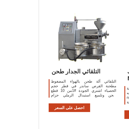
التلقائي الجدار طحن
التلقائي آلة طحن بالهواء المضغوط
مطحنة القرص ساندر في قطر حجم
ة
الحصباء اشتري الجودة #1من 10 قطع
ه
طحن وتلميع استبدال الرملي حزام
npa هي
الحصباء ورقة لآلة مطحنة زاوية Tomtop
ة
خصومات مختلفة في انتظاركم.
ت
احصل على السعر
ع
ت