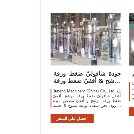
جودة شاقوليّ ضغط ورقة
مرشح & أفقيّ ضغط ورقة
ط
مرشح
ة
Juneng Machinery (China) Co., Ltd. هو
ة. زيت
أفضل شاقوليّ ضغط ورقة مرشح, أفقيّ
م
ضغط ورقة مرشح و أفقيّ مصفق نابذة
G
المزود, نحن نتلقّى نوعية منتوج & خدمة
من الصين.
احصل على السعر