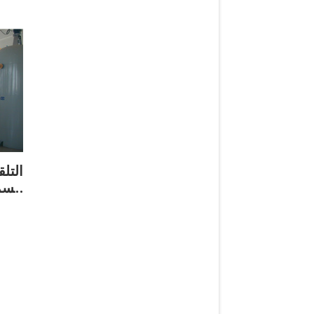
التل
السم