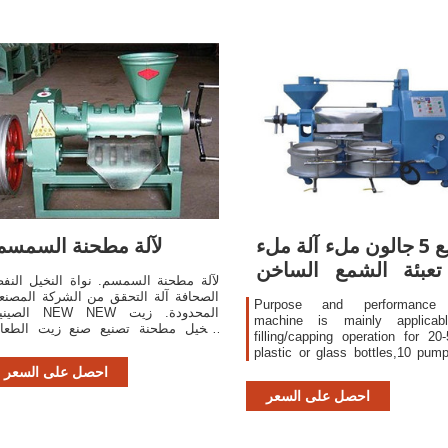
تصنيع 5 جالون ملء آلة ملء
لآلة مطحنة السمسم
تعبئة الشمع الساخن
لآلة مطحنة السمسم. نواة النخيل النف
كيس الماء
الصحافة آلة التحقق من الشركة المصنع
Purpose and performance
الصينية NEW NEW المحدود
machine is mainly applicab
النخيل مطحنة تصنيع صنع زيت الطعا
filling/capping operation for 20
et Price .
plastic or glass bottles,10 pum
used for doubleheaded filing/capp
احصل على السعر
order to increase corresponding o
احصل على السعر
stainless steel pumps canbe a
This machine structure allows f
production for high-capacity liqui