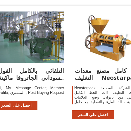
كامل مصنع معدات
التلقائي بالكامل الفول
التغليف Neostarpack
السوداني الجاتروفا ماكينة
Co., Ltd.
الزيت
Neostarpack هي الشركة المصنعة
i, My. Message Center; Member
ت التغليف ذات الخط الكامل
profile; المشتري ; Post Buying Request
عي من تايوان. وضع العلامات
ية ، آلة الملء والتغطية مع حلول
احصل على السعر
تغليف كاملة لصناعتكم منذ عام 1998. آلة
وضع العلامات البارزة ، آلة تعبئة liqiud ،
احصل على السعر
عداد الكمبيوتر