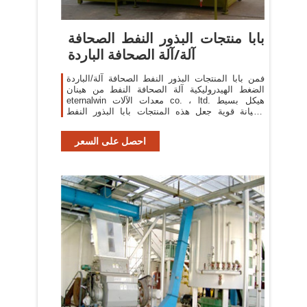
بابا منتجات البذور النفط الصحافة
آلة/آلة الصحافة الباردة
فمن بابا المنتجات البذور النفط الصحافة آلة/الباردة
الضغط الهيدروليكية آلة الصحافة النفط من هينان
eternalwin معدات الآلات co. ، ltd. هيكل بسيط
وصيانة قوية جعل هذه المنتجات بابا البذور النفط
الصحافة آلة/الباردة ضغط الزيت
احصل على السعر