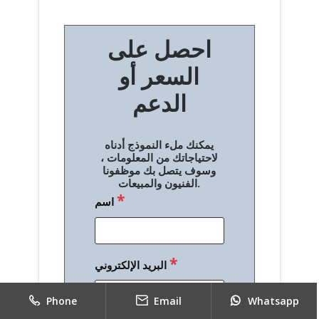
ص
احصل على
فّ
السعر أو
ح
الدعم
ا
ل
يمكنك ملء النموذج أدناه
م
لاحتياجاتك من المعلومات ،
وسوف يتصل بك موظفونا
ق
الفنيون والمبيعات.
*
اسم
ا
ل
ا
*
البريد الإلكتروني
ت
Phone
Email
Whatsapp