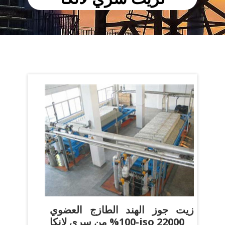
زيت جوز الهند الطازج العضوي
100% من سري لانكا-iso 22000