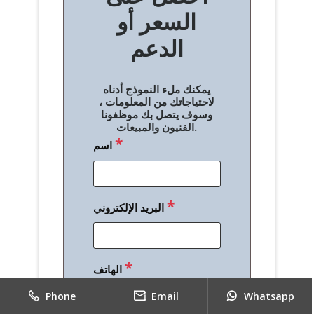
السعر أو
ح
الدعم
ا
ل
يمكنك ملء النموذج أدناه
م
لاحتياجاتك من المعلومات ،
وسوف يتصل بك موظفونا
ق
الفنيون والمبيعات.
*
اسم
ا
ل
ا
*
البريد الإلكتروني
ت
*
الهاتف
Phone
Email
Whatsapp