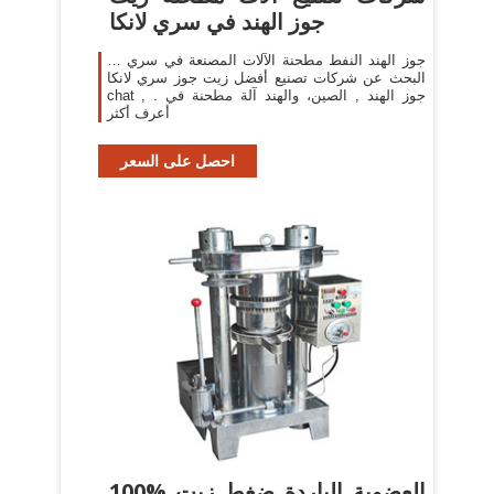
جوز الهند في سري لانكا
جوز الهند النفط مطحنة الآلات المصنعة في سري …
البحث عن شركات تصنيع أفضل زيت جوز سري لانكا
chat , جوز الهند , الصين، والهند آلة مطحنة في .
أعرف أكثر
احصل على السعر
100% العضوية الباردة ضغط زيت