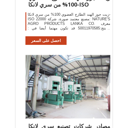
100% من سري لانكا-ISO
زيت جوز الهند الطازج العضوي 100% من سري لانكا-
ISO 22000 مصنع معتمد صورة، شركة: NATURE'S
AGRO PRODUCTS LANKA CO. معرف
المنتج:50011970585 قد تكون مهتما أيضا في :
العضوية جوز الهند organic oil virgin coconut oil
العضوية زيت جوز الهند العذراء زيت جوز الهند
احصل على السعر
مصادر شركات تصنيع سري لانكا