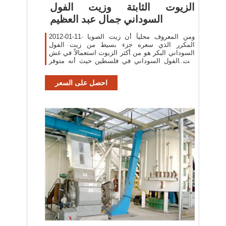
الزيوت الثابتة وزيت الفول
السوداني جمال عبد العظيم
2012-01-11· ومن المعروف محلياً أن زيت الصويا
المكرر الذي سعره جزء بسيط من زيت الفول
السوداني البكر هو من أكثر الزيوت استعمالاً في غش
زيت الفول السوداني في فلسطين حيث أنه متوفر
بكميات كبيرة للقلي. كذلك فان زيت بذور عباد
الشمس وزيت الذرة الصفراء
احصل على السعر