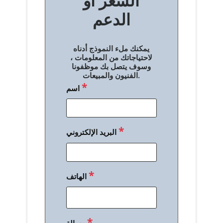
السعر أو
ح
الدعم
ا
ل
يمكنك ملء النموذج أدناه
م
لاحتياجاتك من المعلومات ،
وسوف يتصل بك موظفونا
ق
الفنيون والمبيعات.
*
اسم
ا
ل
ا
*
البريد الإلكتروني
ت
*
الهاتف
*
رسالة