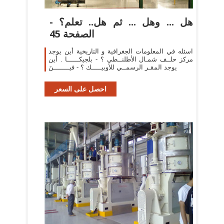
هل ... وهل ... ثم هل.. تعلم؟ -
الصفحة 45
اسئله في المعلومات الجغرافية و التاريخية أين يوجد
مركز حلــف شمـال الأطلنــطي ؟ - بلجيكــــــا . أين
يوجد المقـر الرسمــي للأوبيـــــك ؟ - فيــــــــنَ
احصل على السعر