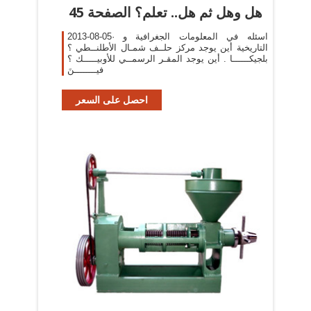
هل وهل ثم هل.. تعلم؟ الصفحة 45
2013-08-05· اسئله في المعلومات الجغرافية و
التاريخية أين يوجد مركز حلــف شمـال الأطلنــطي ؟
بلجيكــــــا . أين يوجد المقـر الرسمــي للأوبيـــــك ؟
فيــــــــنَ
احصل على السعر