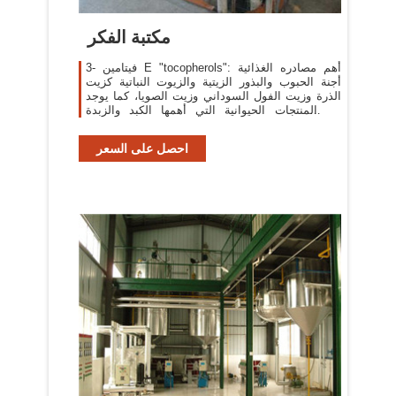
مكتبة الفكر
3- فيتامين E "tocopherols": أهم مصادره الغذائية
أجنة الحبوب والبذور الزيتية والزيوت النباتية كزيت
الذرة وزيت الفول السوداني وزيت الصويا، كما يوجد
في المنتجات الحيوانية التي أهمها الكبد والزبدة
والبيض ...
احصل على السعر