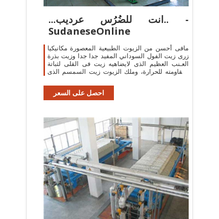
...انت للضُرُس عرديب.. -
SudaneseOnline
مافى أحسن من الزيوت الطبيعية المعصورة مكانيكيا
زرى زيت الفول السوداني المفيد جدا جدا وزيت بذرة
العـنب العظيم الذى لايضاهيه زيت فى القلى لثباتة
ومقاومته للحرارة، وملك الزيوت زيت السمسم الذى
يعالج ...
احصل على السعر