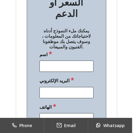
السعر أو
ح
الدعم
ا
ل
يمكنك ملء النموذج أدناه
م
لاحتياجاتك من المعلومات ،
وسوف يتصل بك موظفونا
ق
الفنيون والمبيعات.
*
اسم
ا
ل
ا
*
البريد الإلكتروني
ت
*
الهاتف
Phone
Email
Whatsapp