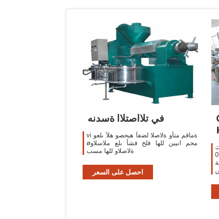
في تلااصتلاا ةسدنه
vi ةماقم متأو ةلاصلا لضفأ هبحصو هلآ ىلعو
øمحم انيبن للها قلخ فشأ ىلع ملاسلاو
ك
ةلاصلاو للها مسب
رة التربوية دورة: 07
ة
202، تعلن
احصل على السعر
ة
د
ة