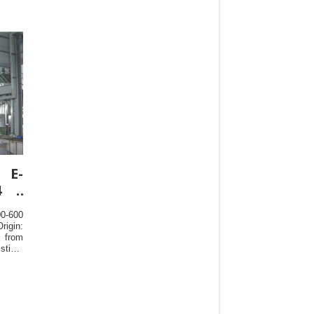
 E-
4 :
00-600
igin:
i from
tics: