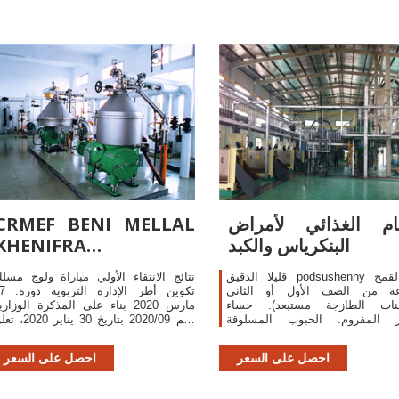
ام الغذائي لأمراض
CRMEF BENI MELLAL
البنكرياس والكبد
KHENIFRA -
crmefbmkh.com
قليلا الدقيق podsushenny خبز القمح
نتائج الانتقاء الأولي مباراة ولوج مسل
ة من الصف الأول أو الثاني
تكوين أطر الإدا
جنات الطازجة مستبعد). حساء
مارس 2020 بناء على المذكرة الوزاري
ر المفروم. الحبوب المسلوقة
رقم 2020/09 بتاريخ 30 يناير 0
ب: الأرز والقمح، والمعكرونة، وشكل
إدارة المركز الجهوي لمهن التربي
على ما يرام، والشوفان.
والتكوين لجهة بني ملال – خنيفرة، وبع
احصل على السعر
احصل على السعر
دراس