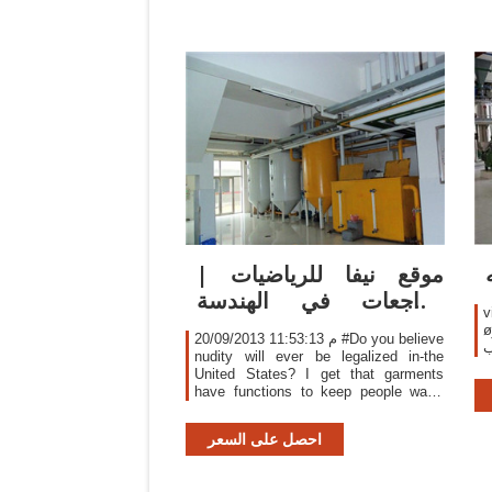
موقع نيفا للرياضيات |
مراجعات في الهندسة
صلا لضفأ هبحصو هلآ ىلعو
للصف الثالث في
øمحم انيبن للها قلخ فشأ ىلع ملاسلاو
20/09/2013 11:53:13 م #Do you believe
ب
nudity will ever be legalized in-the
United States? I get that garments
have functions to keep people warm
and such, but if weather permitting,
why should people be told they can not
احصل على السعر
be nude outside.