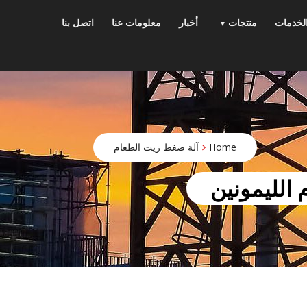
p
o
لخدمات
منتجات
أخبار
معلومات عنا
اتصل بنا
t
Home
آلة ضغط زيت الطعام
 الليمونين