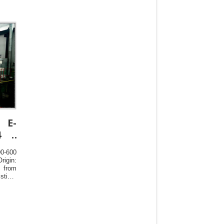
 E-
4 :
00-600
igin:
i from
tics: