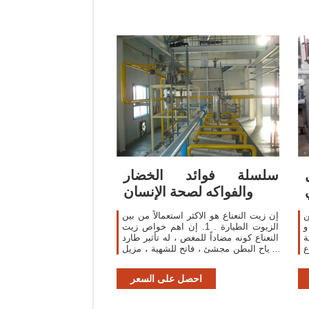
سلسلة فوائد الخضار
والفواكه لصحة الإنسان
ن
إن زيت النعناع هو الاكثر استعمالاً من بين
و
الزيوت الطيارة . 1. إن اهم خواص زيت
ة
النعناع كونه مضاداً للمغص ، له تأثير طارد
ع
لأرياح البطن مجشئ ، فاتح للشهية ، مزيل
لعسر الهضم ، يزيل النفخة و المغص . 2.
احصل على السعر