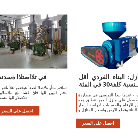
ازل: البناء الفردي أقل
في تلااصتلاا ةسدنه
ـنسبة كلفة30 في المئة
vi ةماقم متأو ةلا
 - عندما يبدأ التونسي في مطاردة
ةلاصلاو للها مس
حصول على منزل العمر تنطلق معه
الارقام والحسابات لدراسة اسعار
البناء وقطع الارض واسعار المنازل و
احصل على السعر
احصل على السعر