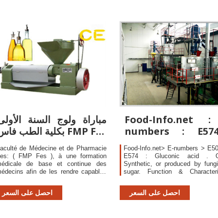
Food-Info.net :
مباراة ولوج السنة الأولى
numbers : E57
بكلية الطب فاس FMP Fes
2017
Gluconic acid
aculté de Médecine et de Pharmacie
Food-Info.net> E-numbers > E5
es: ( FMP Fes ), à une formation
E574 : Gluconic acid . Or
édicale de base et continue des
Synthetic, or produced by fung
édecins afin de les rendre capables
sugar. Function & Characteris
e répondre aux besoins sanitaires de
Sequestrant (binds metals)
a population selon les standards
احصل على السعر
احصل على السعر
nternationaux de qualité développer la
echerche en sciences de la santé en
ue de la promotion du bien être de la