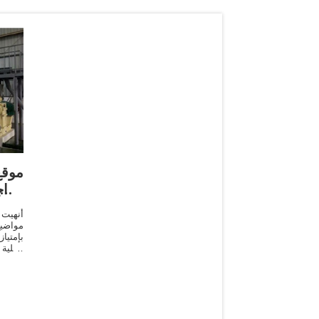
موق
مرا
أنهيت
مواضيع
الكلي
الفيزي