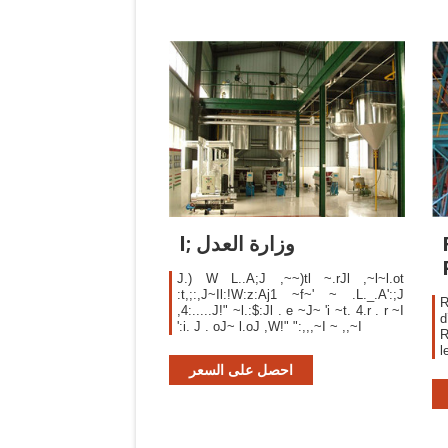
l; وزارة العدل
J.) W L..A;J ,~~)tl ~.rJl ,~l~l.ot
:t,;:,J~Il:!W:z:Aj1 ~f~' ~ .L._.A':;J
R
,4:.....J!" ~l.:$:Jl . e ~J~ 'i ~t. 4.r . r ~I
d
':i. J . oJ~ l.oJ ,W!" ":,,,~I ~ ,,~I
R
l
v
احصل على السعر
l