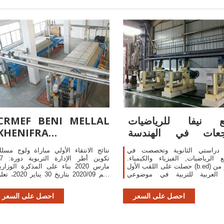
ع نيفا للرياضيات
CRMEF BENI MELLAL
جعات في الهندسة
KHENIFRA
للصف الثالث في
crmefbmkh
 دراستي الثانوية وتخصصت في
نتائج الانتقاء الأولي مباراة ولوج مسل
 الرياضيات, الفيزياء والكيمياء.
تكوين أطر الإدا
حصلت على اللقب الأول (b.ed) بإمتياز من
مارس 2020 بناء على المذكرة الوزاري
ة العربية للتربية في موضوعي
رقم 2020/09 بتاريخ 30 يناير 0
اء والرياضيات. أنهيت دراستي للقب
إدارة المركز الجهوي لمهن التربي
الثاني (m.a
والتكوين لجهة بني ملال خنيفرة، وبع
احصل على السعر
احصل على السعر
دراس