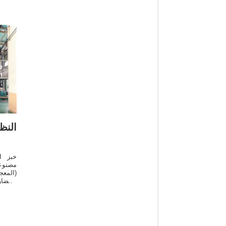
النظ
مصنوع
(المع
الخضا
والحبو