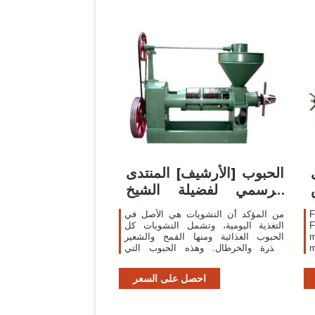
الحبوب [الأرشيف] المنتدى
الرسمي لفضيلة الشيخ
الدكتور
F
من المؤكد أن النشويات هي الأصل في
F
التغذية اليومية، وتشمل النشويات كل
m
الحبوب الغذائية ومنها القمح والشعير
m
والذرة والخرطال. وهذه الحبوب التي
d
تحتوي على ألياف خشبية بنسبة مرتفعة
l
احصل على السعر
i
r
v