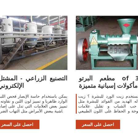
مطعم البرتو of 3 -
التصنيع الزراعي - المشتل
مأكولات إسبانية متميزة
الإلكتروني
ستخدم زيت الورد للبشرة ؟ زيت
يمكن باستخدام حاسة الإبصار فحص اللب
له الهديد من الفوائد للبشرة مثل
الوارد ظاهريا و تمييز لون اللبن و نقاوته 
حب الشباب و تقليل علامات
تمييز بعض العلامات التي تدل على إصاب
خة و الحفاظ على اللون الطبيعي
الماشية ببعض الأمراض مثل التهاب الضر
ة و ظهور بشرتك بشكل جيد بدون
, فلون اللبن البقري يكون أبيض مائل ...
شوائب.
احصل على السعر
احصل على السعر