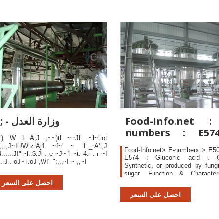
opulation >> Plus d'indormation sur
MP Fes
Food-Info.net :
l; - وزارة العدل
numbers : E57
.) W L..A;J ,~~)tl ~.rJl ,~l~l.ot
Gluconic acid
t,;:,J~Il:!W:z:Aj1 ~f~' ~ .L._.A':;J
Food-Info.net> E-numbers > E5
4:.....J!" ~l.:$:Jl . e ~J~ 'i ~t. 4.r . r ~I
E574 : Gluconic acid . Or
:i. J . oJ~ l.oJ ,W!" ":,,,~I ~ ,,~I
Synthetic, or produced by fung
sugar. Function & Characteris
Sequestrant (binds metals)
احصل على السعر
احصل على السعر