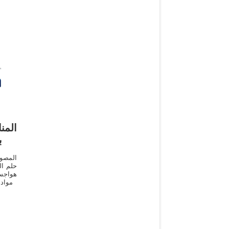
المن
ب
المصور
حلم ال
هواجس 
مواد 