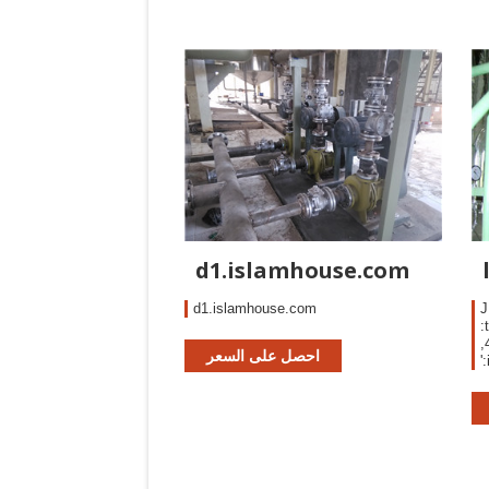
p
F
d1.islamhouse.com
d1.islamhouse.com
J
:
,
احصل على السعر
'