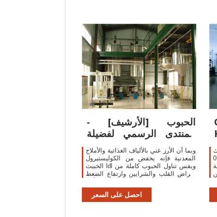
الحبوب [الأرشيف] -
المنتدى الرسمي لفضيلة
الشيخ الدكتور
ك
وبما أن الأرز غني بالألياف الغذائية والأملاح
رة التربوية دورة: 07
المعدنية فإنه يخفض من الكوليستيرول
ة
الخبيث ldl ويقس تناول الحبوب كاملة من
202، تعلن
أمراض القلب والشرايين وارتفاع الضغط
ة
خصوصا عند سن النساء بعد سن اليأس.
د
احصل على السعر
ة