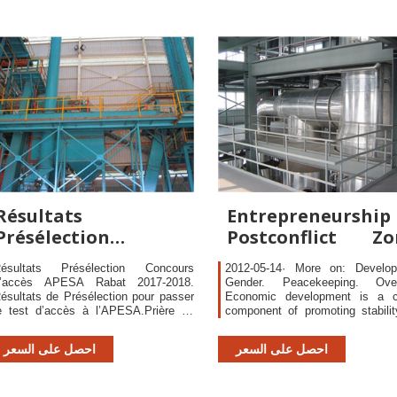
Résultats
Entrepreneurship
Présélection
Postconflict Zo
Concours d'accès
Council on
ésultats Présélection Concours
2012-05-14· More on: Develop
APESA Rabat 2017
’accès APESA Rabat 2017-2018.
Gender. Peacekeeping. Over
ésultats de Présélection pour passer
Economic development is a cri
e test d’accès à l’APESA.Prière de
component of promoting stabili
oir ci-dessous, selon votre académie
U.S. security interests, particularl
’horaire du test.
احصل على السعر
احصل على السعر