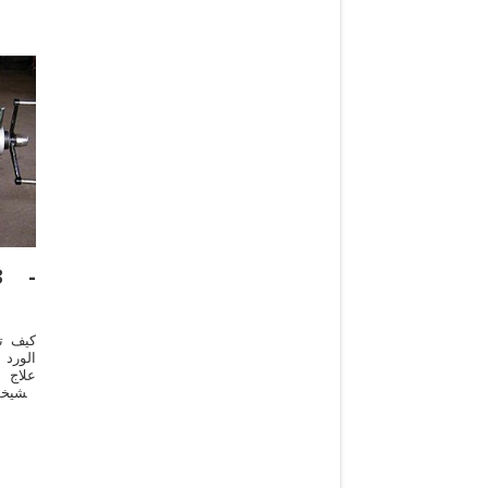
كيف ت
الورد 
علاج 
الشيخو
للبشر