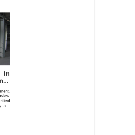
 in
nes
ment.
view.
tical
ty and
y in