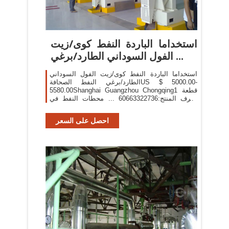
استخداما الباردة النفط كوى/زيت
الفول السوداني الطارد/برغي ...
استخداما الباردة النفط كوى/زيت الفول السوداني
الطارد/برغي النفط الصحافةUS $ 5000.00-
5580.00Shanghai Guangzhou Chongqing1 قطعة
معرف المنتج:60663322736 ... محطات النفط في
الصدر الصحافة مختلطة مع النفط. ... ماكينة ضغط
الزيت ...
احصل على السعر