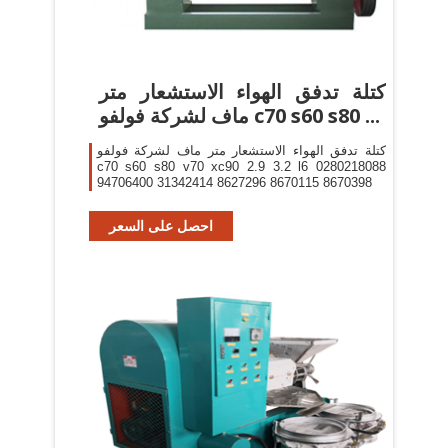
كتلة تدفق الهواء الاستشعار متر
ماف لشركة فولفو c70 s60 s80 ...
كتلة تدفق الهواء الاستشعار متر ماف لشركة فولفو
c70 s60 s80 v70 xc90 2.9 3.2 l6 0280218088
94706400 31342414 8627296 8670115 8670398
احصل على السعر