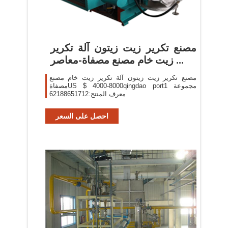
مصنع تكرير زيت زيتون آلة تكرير
زيت خام مصنع مصفاة-معاصر ...
مصنع تكرير زيت زيتون آلة تكرير زيت خام مصنع
مصفاةUS $ 4000-8000qingdao port1 مجموعة
معرف المنتج:62188651712
احصل على السعر