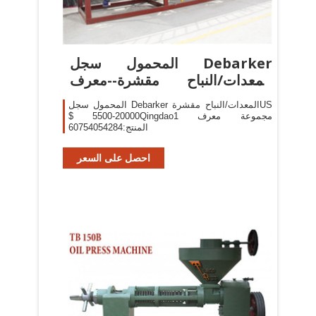
المحمول سجل Debarker
المعدات/النباح مقشرة--معرف
المنتج ...
المحمول سجل Debarker المعدات/النباح مقشرةUS
$ 5500-20000Qingdao1 مجموعة معرف
المنتج:60754054284
احصل على السعر