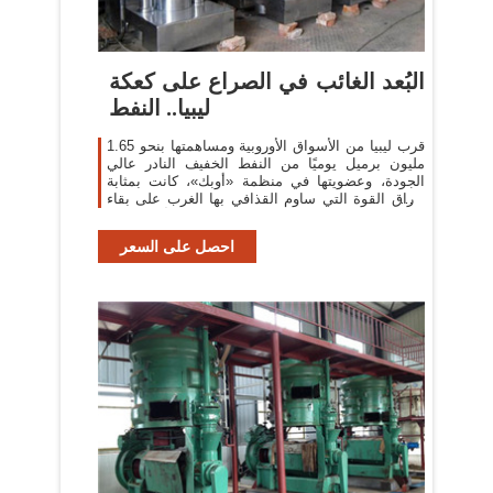
البُعد الغائب في الصراع على كعكة
ليبيا.. النفط
قرب ليبيا من الأسواق الأوروبية ومساهمتها بنحو 1.65
مليون برميل يوميًا من النفط الخفيف النادر عالي
الجودة، وعضويتها في منظمة «أوبك»، كانت بمثابة
أوراق القوة التي ساوم القذافي بها الغرب على بقاء
نظامه، خاصةً أنه لا توجد
احصل على السعر