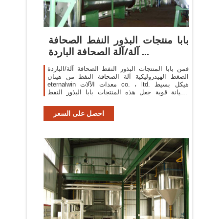
بابا منتجات البذور النفط الصحافة
آلة/آلة الصحافة الباردة ...
فمن بابا المنتجات البذور النفط الصحافة آلة/الباردة
الضغط الهيدروليكية آلة الصحافة النفط من هينان
eternalwin معدات الآلات co. ، ltd. هيكل بسيط
وصيانة قوية جعل هذه المنتجات بابا البذور النفط
الصحافة آلة/الباردة ضغط الزيت ...
احصل على السعر