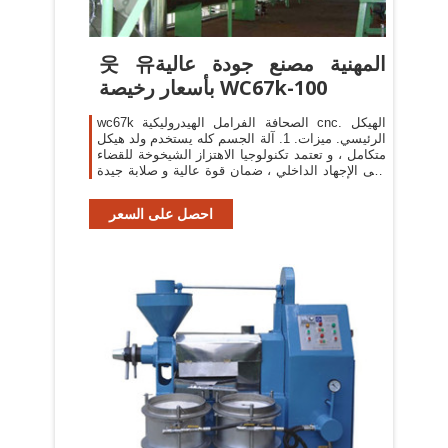
웃 유المهنية مصنع جودة عالية
بأسعار رخيصة WC67k-100
wc67k الصحافة الفرامل الهيدروليكية cnc. الهيكل
الرئيسي. ميزات. 1. آلة الجسم كله يستخدم ولد هيكل
متكامل ، و تعتمد تكنولوجيا الاهتزاز الشيخوخة للقضاء
على الإجهاد الداخلي ، ضمان قوة عالية و صلابة جيدة
للآلة.
احصل على السعر