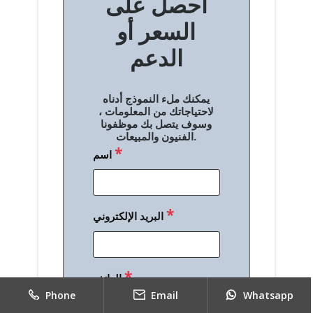
احصل على
فّ
السعر أو
ح
الدعم
ا
ل
يمكنك ملء النموذج أدناه
م
لاحتياجاتك من المعلومات ،
وسوف يتصل بك موظفونا
ق
الفنيون والمبيعات.
*
اسم
ا
ل
ا
*
البريد الإلكتروني
ت
*
الهاتف
Phone
Email
Whatsapp