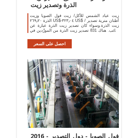
الذرة وتصدير زيت
زيت عباد الشمس للأكل/ زيت فول الصويا وزيت
الذرة ٢٦٩٫٢٠ US$-٣٢٣٫٠٤ US$ / أطنان مترية تصدير
زيت الذرة.وسواء كان تصدير زيت الذرة عبارة عن
سائب. هناك 831 تصدير زيت الذرة من المورِّدين في
آسيا.
احصل على السعر
2016 - فول الصويا - دول التصدير