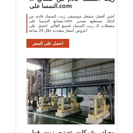
النمسا على.com
اشترِ أفضل مشغل موسيقى زيت السمك قادم من
مصانع النمسا على.com. كذلك تستطيع تصدير
مشغلات الـ زيت السمك لجميع العالم. احصل على
عروض أسعار متعددة خلال 24 ساعة!
احصل على السعر
مصادر شركات تصنيع زيت فول