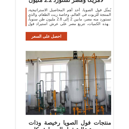
يُمثّل فول الصويا، أحد أهم المحاصيل الاستراتيجية،
المنتجة للزيوت فى العالم، وخاصة زيت الطعام، والذى
تستورد منه مصر، مابين 2 إلى 2.8 مليون طن سنوياً،
وبهذه الكميات، تتربع مصر على عرش استيراد فول
الصويا فى العالم، إضافة
احصل على السعر
منتجات فول الصويا رخيصة وذات