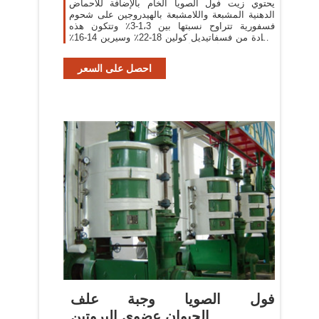
يحتوي زيت فول الصويا الخام بالإضافة للأحماض
الدهنية المشبعة واللامشبعة بالهيدروجين على شحوم
فسفورية تتراوح نسبتها بين 1،3-3٪ وتتكون هذه
المادة من فسفاتيديل كولين 18-22٪ وسيرين 14-16٪
وأيثانول أمين 13-15٪ وثنائي فسفا تيديل
احصل على السعر
فول الصويا وجبة علف
الحيوان,عضوي,البروتين