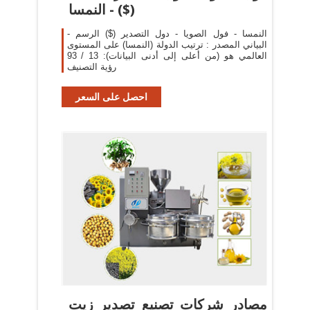
($) - النمسا
- النمسا - فول الصويا - دول التصدير ($) الرسم
البياني المصدر : ترتيب الدولة (النمسا) على المستوى
العالمي هو (من أعلى إلى أدنى البيانات): 13 / 93
رؤية التصنيف
احصل على السعر
مصادر شركات تصنيع تصدير زيت