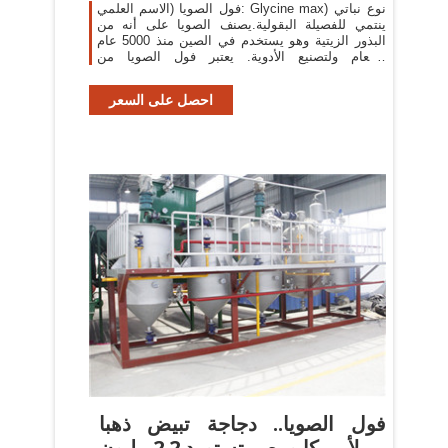
فول الصويا (الاسم العلمي: Glycine max) نوع نباتي
ينتمي للفصيلة البقولية.يصنف الصويا على أنه من
البذور الزيتية وهو يستخدم في الصين منذ 5000 عام
كطعام ولتصنيع الأدوية. يعتبر فول الصويا من
المحاصيل الغذائية والصناعية الهامة على
احصل على السعر
فول الصويا.. دجاجة تبيض ذهبا
لأمريكا ومصر تستورد 2.2 مليون