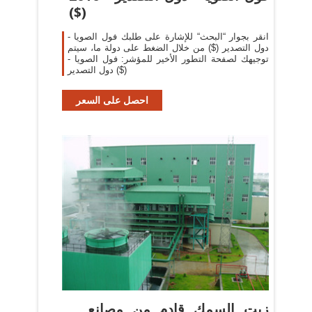
($)
انقر بجوار “البحث“ للإشارة على طلبك فول الصويا -
دول التصدير ($) من خلال الضغط على دولة ما، سيتم
توجيهك لصفحة التطور الأخير للمؤشر: فول الصويا -
دول التصدير ($)
احصل على السعر
... زيت السمك قادم من مصانع