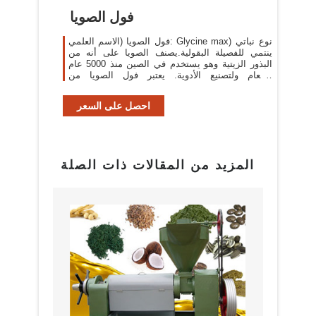
فول الصويا
فول الصويا (الاسم العلمي: Glycine max) نوع نباتي
ينتمي للفصيلة البقولية.يصنف الصويا على أنه من
البذور الزيتية وهو يستخدم في الصين منذ 5000 عام
كطعام ولتصنيع الأدوية. يعتبر فول الصويا من
المحاصيل الغذائية والصناعية الهامة على ...
احصل على السعر
المزيد من المقالات ذات الصلة
البراز
مع