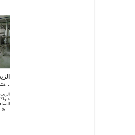
الزي
زيت
عن
الزيت 
عنوا؟؟
للنساء
وطبخ 
وازيا