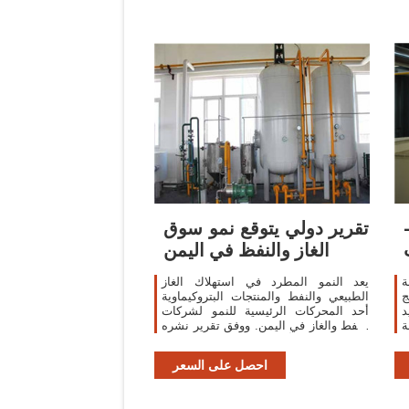
تقرير دولي يتوقع نمو سوق
الغاز والنفظ في اليمن
ة
يعد النمو المطرد في استهلاك الغاز
ج
الطبيعي والنفط والمنتجات البتروكيماوية
د
أحد المحركات الرئيسية للنمو لشركات
ة
النفط والغاز في اليمن. ووفق تقرير نشره
ت
موقع ريسيرش أند ماركتس المتخصص في
الأبحاث الاقتصاديةـ يمكن للشركات
احصل على السعر