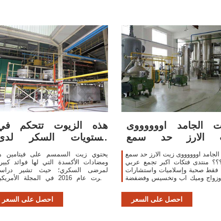
ت الجامد اووووووى
هذه الزيوت تتحكم في
 الارز حد سمع
مستويات السكر لدى
وا؟؟؟؟ - منتدى فتكات
مريض السكري
الجامد اووووووى زيت الارز حد سمع
يحتوي زيت السمسم على فيتامين ه
؟؟ منتدى فتكات اكبر تجمع عربي
ومضادات الأكسدة التي لها فوائد كبير
 فقط صحبة وإسلاميات واستشارات
لمرضى السكري؛ حيث تشير دراس
وزواج وميك اب وتخسيس وفضفضة
نشرت عام 2016 في المجلة الأمريك
ء ومحجبات وهوايات ومول وكل ما
للطب إلى أن مزيجًا من زيت نخالة الأر
يهم المرأة
وزيت السمسم قد يكون ...
احصل على السعر
احصل على السعر