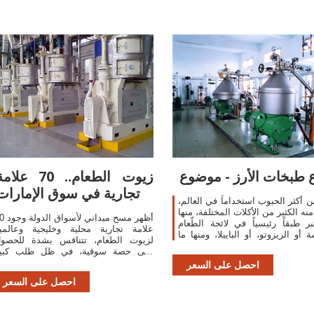
ع طبخات الأرز - موضوع
زيوت الطعام.. 70 علا
تجارية في سوق الإمارات
من أكثر الحبوب استخداماً في العالم،
منه الكثير من الأكلات المختلفة، منها
أظهر مسح ميداني 
تبر طبقاً رئيسياً في لائحة الطّعام
علامة تجارية محلية وخليجية وعالمي
 أو الريزوتو، أو الباييلا، ومنها ما
لزيوت الطعام، تتنافس بشدة للحصو
ّر كطبقٍ من الحلوى كبودينغ الأرز، أو
على حصة سوقية، في ظل طلب كبي
عليها.وكشف المسح، الذي شمل مناف
احصل على السعر
البيع الرئيسة في الدولة، أن هناك علاما
احصل على السعر
تجاري