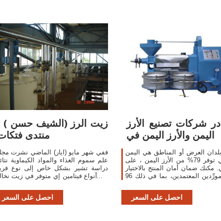
ر شركات تصنيع الأرز
زيت الرز (الشيف حسن ) -
اليمن والأرز اليمن في
منتدى فتكات
لدان العرض أو المناطق هي اليمن
ففي شهر مايو (ايار) الماضي نشرت مجل
، والتي توفر 79% من الأرز اليمن ، على
علم سموم الغذاء والمواد الكيماوية نتائ
ي. مكنك ضمان أمان المنتج بالاختيار
دراسة تشير بشكل خاص إلى نوع فري
من المورِّدين المعتمدين، بما في ذلك 96
من أنواع فيتامين إي متوفر في زيت نخال
مع ISO9001، و20 مع ISO14001، و4 مع
الأرز يؤدي تناوله كمادة مستخلصة من زي
شهادة Other.
احصل على السعر
احصل على السعر