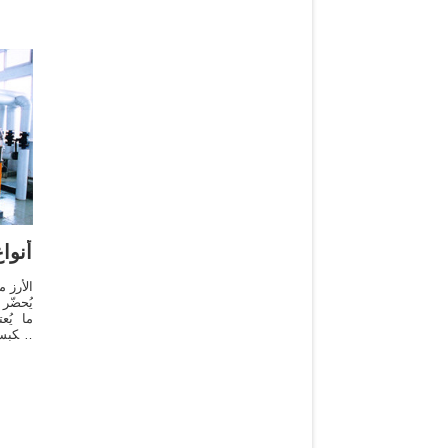
أنوا
الأرز 
يُحضّر 
ما يُع
كالكبسة
يُحض