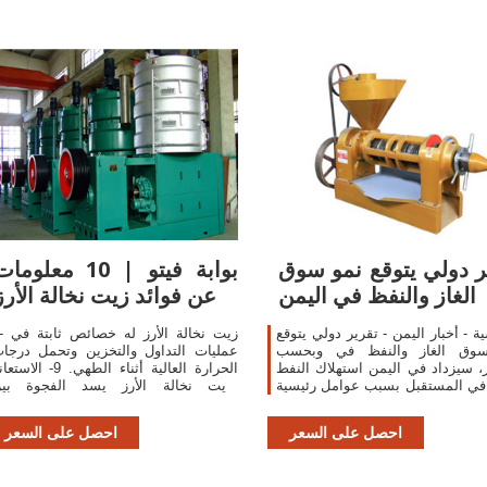
ر دولي يتوقع نمو سوق
بوابة فيتو | 10 معلوما
الغاز والنفظ في اليمن
عن فوائد زيت نخالة الأرز
ية - أخبار اليمن - تقرير دولي يتوقع
8- زيت نخالة الأرز ل
وق الغاز والنفظ في وبحسب
عمليات التداول والتخزين وتحمل درجا
ر، سيزداد في اليمن استهلاك النفط
الحرارة العالية أثناء الطهي. 9- الاس
 في المستقبل بسبب عوامل رئيسية
بزيت نخالة الأرز يسد الفجوة بي
مثل الاقتصاد القوي والنمو السكاني
الاستهلاك والإنتاج المحلي ويوفر العمل
الصعبة.
احصل على السعر
احصل على السعر