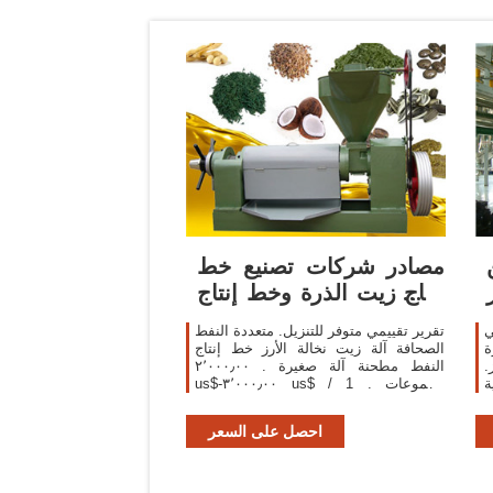
ن
مصادر شركات تصنيع خط
إنتاج زيت الذرة وخط إنتاج
زيت الذرة
ي
تقرير تقييمي متوفر للتنزيل. متعددة النفط
ة
الصحافة آلة زيت نخالة الأرز خط إنتاج
.
النفط مطحنة آلة صغيرة . ٢٬٠٠٠٫٠٠
ة
us$-٣٬٠٠٠٫٠٠ us$ / مجموعات . 1
ا
مجموعات (لمين) 8 yrs. 95.1%. الاتصال
ي
بالمورد الذرة الجرثومية فول الصويا النفط
احصل على السعر