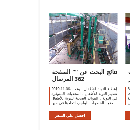
ت
نتائج البحث عن “” الصفحة
362 المرسال
ه خصائص ثابتة في
2019-11-06· إعطاء التونة للأطفال . وقت
ت
تقديم التونة للأطفال . المغذيات المتوفرة
تعانة
في التونة . الفوائد الصحية للتونة للأطفال
ن
الرضع . الخطوات الواجب اتخاذها في حين
ة
تقديم التونة للأطفال . استخدم فقط
التونة المطبوخة .
احصل على السعر