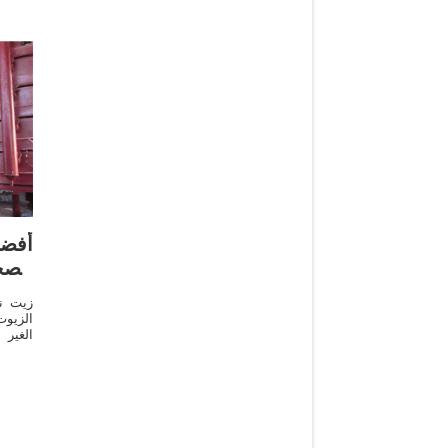
أفض
الص
الزيوت
الغير