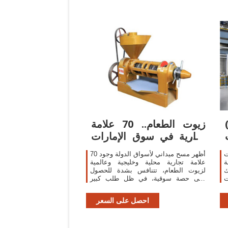
زيوت الطعام.. 70 علامة
تجارية في سوق الإمارات
اقتصاد
ت
أظهر مسح ميداني لأسواق الدولة وجود 70
ة
علامة تجارية محلية وخليجية وعالمية
ك
لزيوت الطعام، تتنافس بشدة للحصول
ت
على حصة سوقية، في ظل طلب كبير
ة
عليها.وكشف المسح، الذي شمل منافذ
البيع الرئيسة في الدولة، أن هناك علامات
احصل على السعر
تجارية