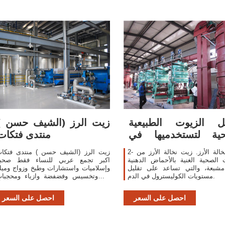
ل الزيوت الطبيعية
زيت الرز (الشيف حسن )
حية لتستخدميها في
منتدى فتكات
الطبخ مجلة رجيم
2- زيت نخالة الأرز. زيت نخالة الأرز من
زيت الرز (الشيف حسن ) منتدى فتكا
 الصحية الغنية بالأحماض الدهنية
اكبر تجمع عربي للنساء فقط صحب
 مشبعة، والتي تساعد على تقليل
وإسلاميات واستشارات وطبخ وزواج ومي
مستويات الكوليسترول في الدم.
اب وتخسيس وفضفضة وازياء ومحجبا
وهوايات ومول وكل ما يهم المرأ
احصل على السعر
احصل على السعر