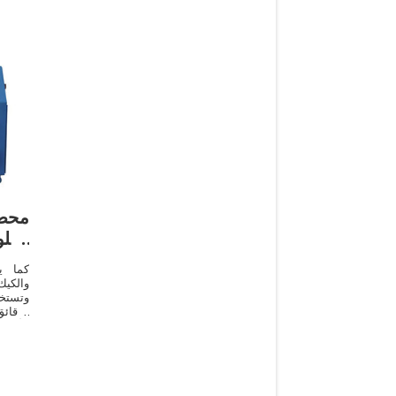
معلو
كما ي
والكيك
وتستخد
كرقائ
الأرز