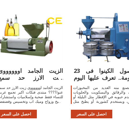
محصول الكينوا فى 23
الزيت الجامد اووووووى
مة.. تعرف عليها اليوم
زيت الارز حد سمع
السابع
عنوا؟؟؟؟ منتدى فتكات
صنع منه العديد من المخبوزات
الزيت الجامد اووووووى زيت الارز حد سم
 والرقائق والبسكويت والحلويات
عنوا؟؟؟؟ منتدى فتكات اكبر تجمع عرب
م حبوبه في الإفطار مثل البليلة أو
للنساء فقط صحبة وإسلاميات واستشارا
ق، ويستخدم كشوربة أو يطبخ مثل
وطبخ وزواج وميك اب وتخسيس وفضفض
 ويستخرج من الحبوب زيت للغذاء
وازياء ومحجبات وهوايات ومول وكل م
الآدمى.
يهم المرأ
احصل على السعر
احصل على السعر