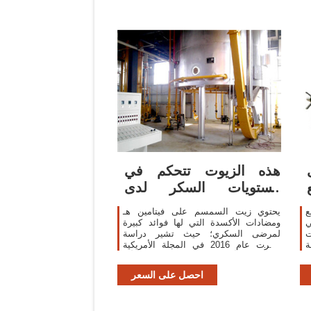
هذه الزيوت تتحكم في
مستويات السكر لدى
مريض السكري
ع
يحتوي زيت السمسم على فيتامين هـ
ي
ومضادات الأكسدة التي لها فوائد كبيرة
ت
لمرضى السكري؛ حيث تشير دراسة
ة
نشرت عام 2016 في المجلة الأمريكية
ا
للطب إلى أن مزيجًا من زيت نخالة الأرز
ة
وزيت السمسم قد يكون
احصل على السعر