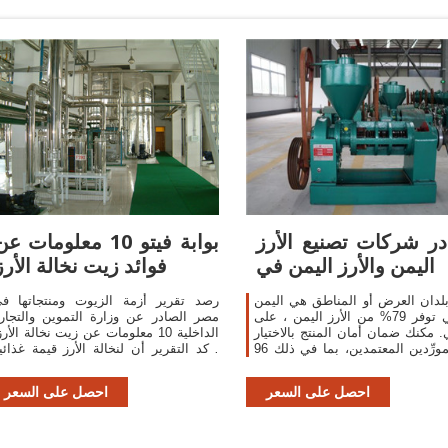
ر شركات تصنيع الأرز
بوابة فيتو 10 معلومات ع
اليمن والأرز اليمن في
فوائد زيت نخالة الأرز
لدان العرض أو المناطق هي اليمن
رصد تقرير أزمة الزيوت ومنتجاتها ف
، والتي توفر 79% من الأرز اليمن ، على
مصر الصادر عن وزارة التموين والتجار
ي. مكنك ضمان أمان المنتج بالاختيار
الداخلية 10 معلومات عن زيت نخالة الأرز
من المورِّدين المعتمدين، بما في ذلك 96
وأكد التقرير أن لنخالة الأرز قيمة غذائي
مع ISO9001، و20 مع ISO14001، و4 مع
صحية واقتصادية عالية، ويمكن إدخاله
شهادة Other.
ضمن سلع الزيوت في مصر الت
احصل على السعر
احصل على السعر