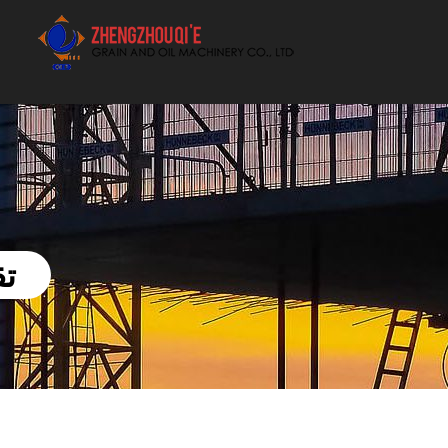
أفضل بيع آلة الزيوت النباتية الموردون
تق