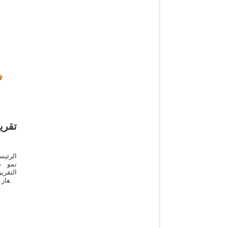
تقري
الرئيس
نمو س
التقري
والغاز