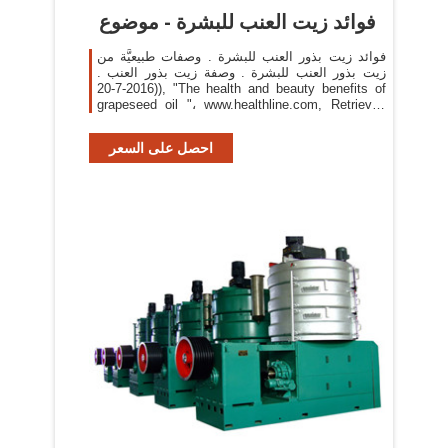
فوائد زيت العنب للبشرة - موضوع
فوائد زيت بذور العنب للبشرة . وصفات طبيعيَّة من
زيت بذور العنب للبشرة . وصفة زيت بذور العنب .
(2016-7-20), "The health and beauty benefits of
grapeseed oil "، www.healthline.com, Retrieved
2018-7-10.
احصل على السعر