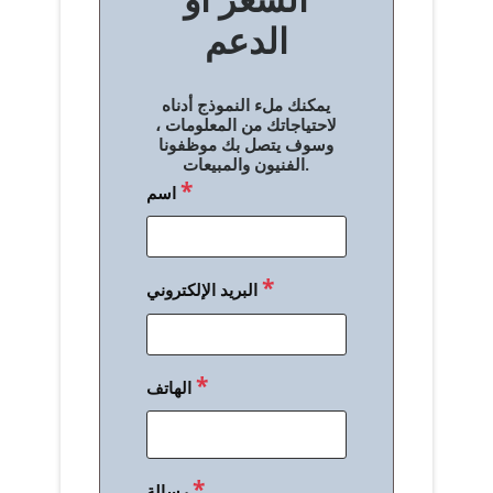
ح
الدعم
ا
ل
يمكنك ملء النموذج أدناه
م
لاحتياجاتك من المعلومات ،
وسوف يتصل بك موظفونا
ق
الفنيون والمبيعات.
*
اسم
ا
ل
ا
*
البريد الإلكتروني
ت
*
الهاتف
*
رسالة