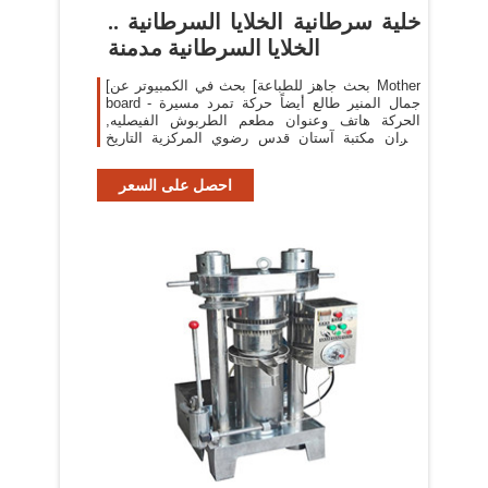
خلية سرطانية الخلايا السرطانية ..
الخلايا السرطانية مدمنة
[بحث جاهز للطباعة] بحث في الكمبيوتر عن Mother
board - جمال المنير طالع أيضاً حركة تمرد مسيرة
الحركة هاتف وعنوان مطعم الطربوش الفيصليه,
نجران مكتبة آستان قدس رضوي المركزية التاريخ
اليمن التسمية عمليات التشغيل اليدوي
احصل على السعر