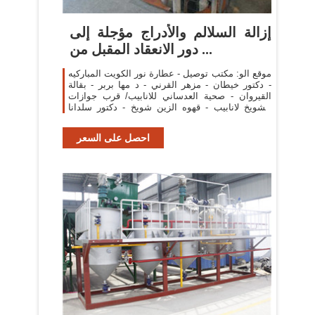
إزالة السلالم والأدراج مؤجلة إلى
دور الانعقاد المقبل من ...
موقع الو: مكتب توصيل - عطارة نور الكويت المباركيه
- دكتور خيطان - مزهر القرني - د مها بربر - بقالة
القيروان - صحية العدساني للانابيب/ قرب جوازات
الشويخ لانابيب - قهوه الزين شويخ - دكتور سلدانا
مجمع صاغر الطبي - د/عايد سميران ...
احصل على السعر