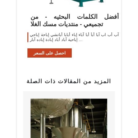
أفضل الكلمات البحثيه - من
تجميعي - منتديات مسك الغلا
آب أب اب آبا أبأ أبا آباء إباء أبابا أباتشي إباحة إباحي
إباحية آباد أباد إبادة إباده آبار ...
احصل على السعر
المزيد من المقالات ذات الصلة
البراز
مع