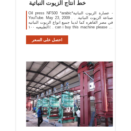
خط انتاج الزيوت النباتية
Oil press NF500 *arabic*عصارة الزيوت النباتية -
YouTube. May 23, 2009 . صناعة الزيوت النباتية. .
في مصر القاهره كما لدينا جميع انواع الزيوت النباتيه
الطبيعيه ١٠٠٪ . can i buy this machine please let
me know. . خط إنتاج البازلت .
احصل على السعر