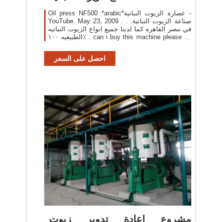
Oil press NF500 *arabic*عصارة الزيوت النباتية -
YouTube. May 23, 2009 . صناعة الزيوت النباتية. .
في مصر القاهره كما لدينا جميع انواع الزيوت النباتيه
الطبيعيه ١٠٠٪ . can i buy this machine please let
me know. . خط إنتاج البازلت .
احصل على السعر
مشروع اعادة تدوير زيوت