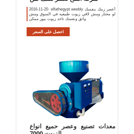
2016-11-20· elfathegypt.weebly أعصر زيتك بنفسك
لو محتار ومش لاقي زيوت طبيعيه في السوق ومش
واثق ونفسك تاخد زيوت بيور ممكن
احصل على السعر
‫معدات تصنيع وعصر حميع انواع
الزيوت 7000