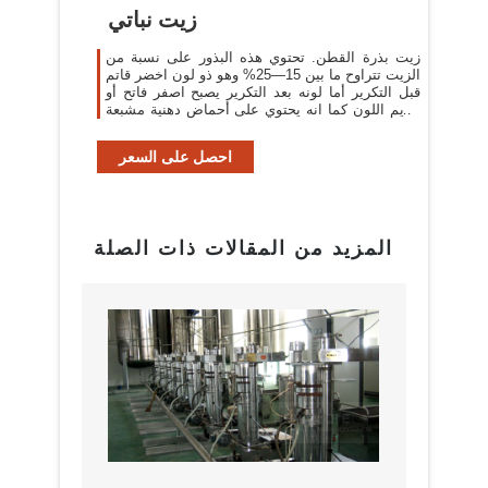
زيت نباتي
زيت بذرة القطن. تحتوي هذه البذور على نسبة من
الزيت تتراوح ما بين 15—25% وهو ذو لون اخضر قاتم
قبل التكرير أما لونه بعد التكرير يصبح اصفر فاتح أو
عديم اللون كما انه يحتوي على أحماض دهنية مشبعة
تقدر ب21—25%
احصل على السعر
المزيد من المقالات ذات الصلة