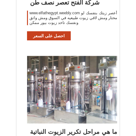
شركة الفتح تعصر نصف طن
www.elfathegypt.weebly.com أعصر زيتك بنفسك لو
محتار ومش لاقي زيوت طبيعيه في السوق ومش واثق
ونفسك تاخد زيوت بيور ممكن
احصل على السعر
ما هي مراحل تكرير الزيوت النباتية