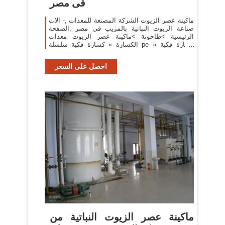
فى مصر
ماكينة عصر الزيوت الشركة المصنعة للمعدات ,- الات
صناعة الزيوت النباتية بالمزيب فى مصر ,الصفحة
الرئيسية >طاحونة >ماكينة عصر الزيوت معدات
الكسارة » كسارة فكية سلسلة pe » كسارة فكية
سلسلة pew » كسارة مخروطية سلسلة hcs » كسارة
احصل على السعر
‫ماكينة عصر الزيوت النباتية من