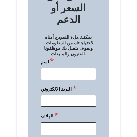
السعر أو
ح
الدعم
ا
ل
يمكنك ملء النموذج أدناه
م
لاحتياجاتك من المعلومات ،
وسوف يتصل بك موظفونا
ق
الفنيون والمبيعات.
*
اسم
ا
ل
ا
*
البريد الإلكتروني
ت
*
الهاتف