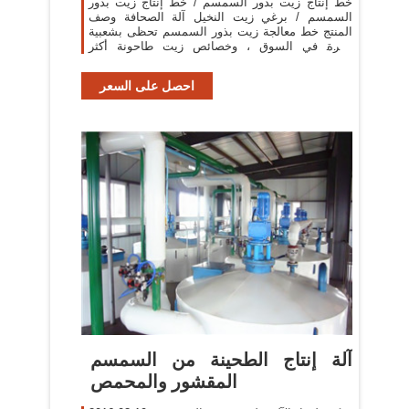
خط إنتاج زيت بذور السمسم / خط إنتاج زيت بذور
السمسم / برغي زيت النخيل آلة الصحافة وصف
المنتج خط معالجة زيت بذور السمسم تحظى بشعبية
كبيرة في السوق ، وخصائص زيت طاحونة أكثر
وضوحا. فإنه يستخدم
احصل على السعر
‫آلة إنتاج الطحينة من السمسم
المقشور والمحمص