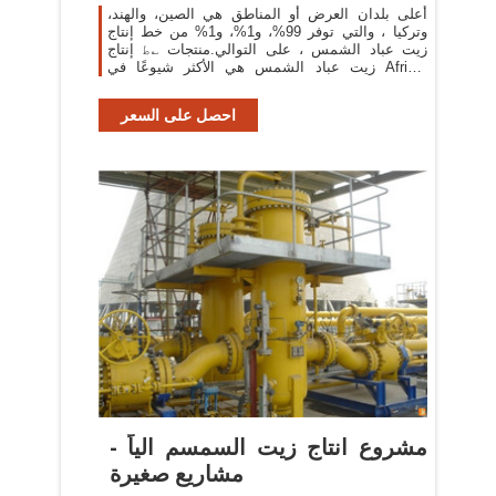
أعلى بلدان العرض أو المناطق هي الصين، والهند،
وتركيا ، والتي توفر 99%، و1%، و1% من خط إنتاج
زيت عباد الشمس ، على التوالي.منتجات ؎ط إنتاج
زيت عباد الشمس هي الأكثر شيوعًا في Africa،
وSoutheast Asia، وDomestic Market.
احصل على السعر
مشروع انتاج زيت السمسم الياً -
مشاريع صغيرة