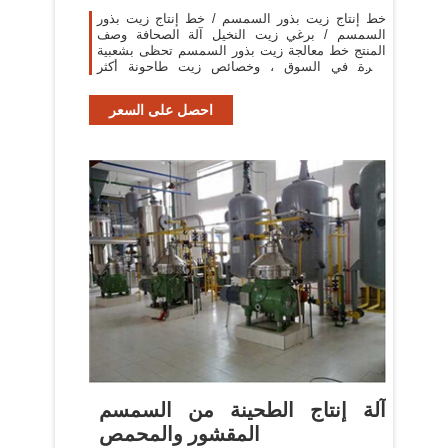
خط إنتاج زيت بذور السمسم / خط إنتاج زيت بذور
السمسم / برغي زيت النخيل آلة الصحافة وصف
المنتج خط معالجة زيت بذور السمسم تحظى بشعبية
كبيرة في السوق ، وخصائص زيت طاحونة أكثر
وضوحا.
احصل على السعر
‫آلة إنتاج الطحينة من السمسم
المقشور والمحمص