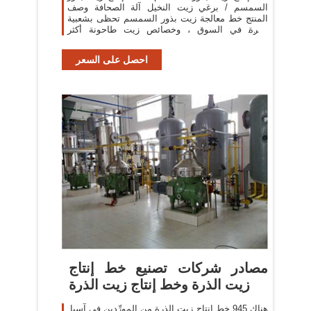
السمسم / برغي زيت النخيل آلة الصحافة وصف
المنتج خط معالجة زيت بذور السمسم تحظى بشعبية
كبيرة في السوق ، وخصائص زيت طاحونة أكثر
وضوحا. فإنه يستخدم
احصل على السعر
مصادر شركات تصنيع خط إنتاج
زيت الذرة وخط إنتاج زيت الذرة
هناك 945 خط إنتاج زيت الذرة من المورِّدين في آسيا.