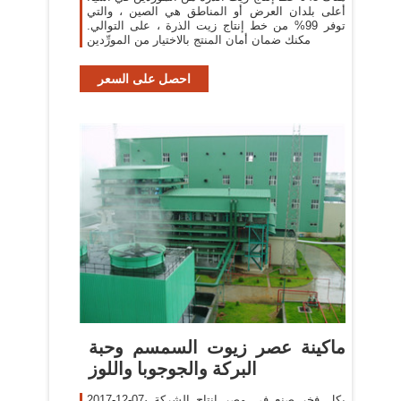
أعلى بلدان العرض أو المناطق هي الصين ، والتي
توفر 99% من خط إنتاج زيت الذرة ، على التوالي.
مكنك ضمان أمان المنتج بالاختيار من المورِّدين
احصل على السعر
‫ماكينة عصر زيوت السمسم وحبة
البركة والجوجوبا واللوز
2017-12-07· بكل فخر صنع فى مصر إنتاج الشركة