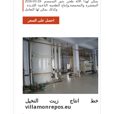
2016-03-19· يمكن لهذا الآلة طحن بذور السمسم
المقشرة والمحمصة,وإنتاج الطحينة الناعمة اللذيذة .
وكذلك يمكن لها التعامل
احصل على السعر
خط انتاج زيت النخيل
villamonrepos.eu