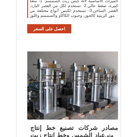
الميزات الأساسية لآلة كبس زيت السمسم: 1- سعة
كبيرة، ضغط عالي.2- تستخدم لكل من العصر البارد،
العصر الساخن.3- تستخدم لكبس أنواع مختلفة من
البذور الزيتية كالجوز، وحبوب الكاكاو والسمسم واللوز
وبذور دوّار الشمس، والفول ...
احصل على السعر
مصادر شركات تصنيع خط إنتاج
زيت عباد الشمس وخط إنتاج زيت