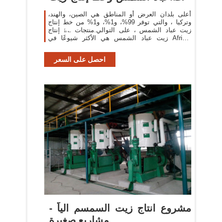
...
أعلى بلدان العرض أو المناطق هي الصين، والهند،
وتركيا ، والتي توفر 99%، و1%، و1% من خط إنتاج
زيت عباد الشمس ، على التوالي.منتجات ؎ط إنتاج
زيت عباد الشمس هي الأكثر شيوعًا في Africa،
وSoutheast Asia، وDomestic Market.
احصل على السعر
مشروع انتاج زيت السمسم الياً -
مشاريع صغيرة