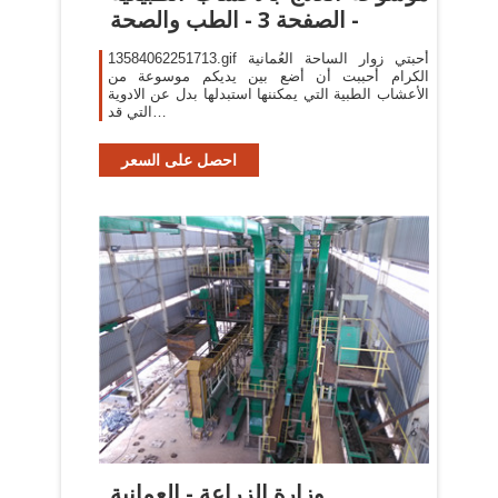
- الصفحة 3 - الطب والصحة
13584062251713.gif أحبتي زوار الساحة العُمانية
الكرام أحببت أن أضع بين يديكم موسوعة من
الأعشاب الطبية التي يمكننها استبدلها بدل عن الادوية
التي قد…
احصل على السعر
وزارة الزراعة - العمانية