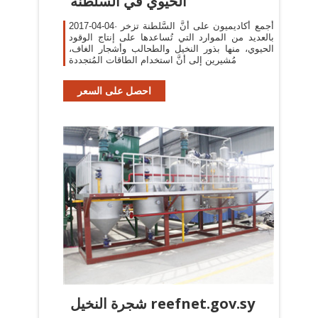
الحيوي في السلطنة
2017-04-04· أجمع أكاديميون على أنَّ السَّلطنة تزخر
بالعديد من الموارد التي تُساعدها على إنتاج الوقود
الحيوي، منها بذور النخيل والطحالب وأشجار الغاف،
مُشيرين إلى أنَّ استخدام الطاقات المُتجددة
احصل على السعر
شجرة النخيل reefnet.gov.sy