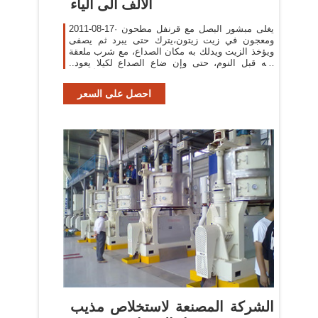
الألف الى الياء
2011-08-17· يغلى مبشور البصل مع قرنفل مطحون
ومعجون في زيت زيتون،يترك حتى يبرد ثم يصفى
ويؤخذ الزيت ويدلك به مكان الصداع، مع شرب ملعقة
منه قبل النوم، حتى وإن ضاع الصداع لكيلا يعود..
وذلك العلاج مقو للأعصاب.
احصل على السعر
الشركة المصنعة لاستخلاص مذيب