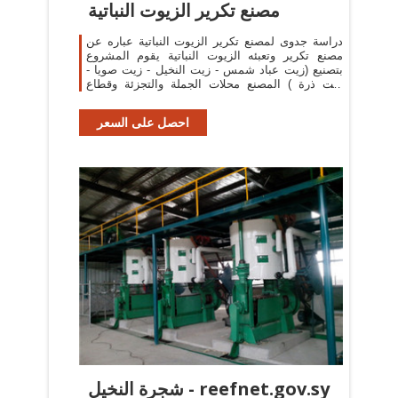
مصنع تكرير الزيوت النباتية
دراسة جدوى لمصنع تكرير الزيوت النباتية عباره عن
مصنع تكرير وتعبئه الزيوت النباتية يقوم المشروع
بتصنيع (زيت عباد شمس - زيت النخيل - زيت صويا -
زيت ذرة ) المصنع محلات الجملة والتجزئة وقطاع
الهايبر ماركت, وقطاع الافراد
احصل على السعر
شجرة النخيل - reefnet.gov.sy