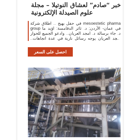
خبر “صادم” لعشاق النوتيلا – مجلة
علوم الصيدلة الإلكترونية
في حفل بهيج .. اطلاق شركة mesoestetic pharma
group في عمان- الأردن; د. ثائر الدقامسة: اؤيد ما
جاء برسالة د. امجد العريان.. وادعو الجميع للحوار ‎د.
امجد العريان يوجه رسائل نارية في عدة اتجاهات..
حالنا…
احصل على السعر