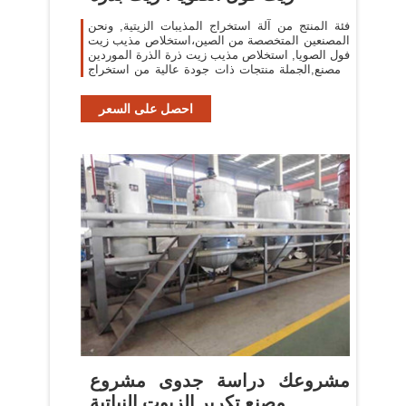
فئة المنتج من آلة استخراج المذيبات الزيتية, ونحن
المصنعين المتخصصة من الصين،استخلاص مذيب زيت
فول الصويا, استخلاص مذيب زيت ذرة الذرة الموردين
/ مصنع,الجملة منتجات ذات جودة عالية من استخراج
زيت النخيل r & d والتصنيع،لدينا
احصل على السعر
مشروعك دراسة جدوى مشروع
مصنع تكرير الزيوت النباتية