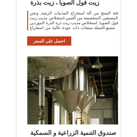
زيت فول الصويا ، زيت بذرة
فئة المنتج من آلة استخراج المذيبات الزيتية, ونحن
المصنعين المتخصصة من الصين،استخلاص مذيب زيت
فول الصويا, استخلاص مذيب زيت ذرة الذرة الموردين
/ مصنع,الجملة منتجات ذات جودة عالية من استخراج
زيت النخيل r & d والتصنيع،لدينا
احصل على السعر
صندوق التنمية الزراعية و السمكية