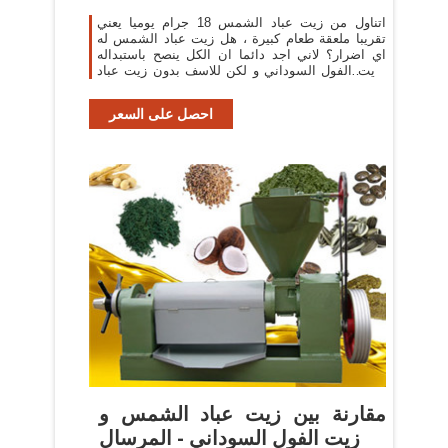
اتناول من زيت عباد الشمس 18 جرام يوميا يعني
تقريبا ملعقة طعام كبيرة ، هل زيت عباد الشمس له
اي اضرار؟ لاني اجد دائما ان الكل ينصح باستبداله
بزيت الفول السوداني و لكن للاسف بدون زيت عباد
الشمس لا استطيع تكفية احتياجي من فيتامين e
احصل على السعر
مقارنة بين زيت عباد الشمس و
زيت الفول السوداني - المرسال