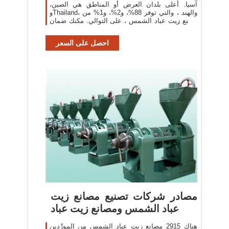
آسيا. أعلى بلدان العرض أو المناطق هي الصين،
وThailand، والهند ، والتي توفر 88%، و2%، و1% من
مصنع زيت عباد الشمس ، على التوالي. مكنك ضمان
أمان المنتج
احصل على السعر
مصادر شركات تصنيع مصانع زيت
عباد الشمس ومصانع زيت عباد
هناك 2915 مصانع زيت عباد الشمس من المورِّدين