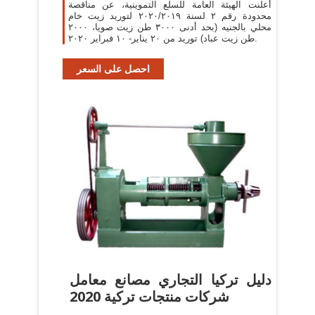
أعلنت الهيئة العامة للسلع التموينية، عن مناقصة
محدودة رقم ٢ لسنة ٢٠٢٠/٢٠١٩ لتوريد زيت خام
محلي بالجنيه (بحد أدنى ٣٠٠٠ طن زيت صويا، ٢٠٠٠
طن زيت عباد) توريد من ٢٠ يناير- ١٠ فبراير ٢٠٢٠.
احصل على السعر
دليل تركيا التجاري مصانع معامل
شركات منتجات تركية 2020