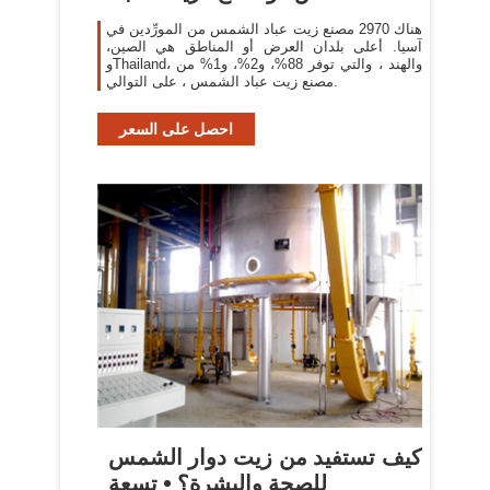
الشمس ...
هناك 2970 مصنع زيت عباد الشمس من المورِّدين في
آسيا. أعلى بلدان العرض أو المناطق هي الصين،
وThailand، والهند ، والتي توفر 88%، و2%، و1% من
مصنع زيت عباد الشمس ، على التوالي.
احصل على السعر
كيف تستفيد من زيت دوار الشمس
للصحة والبشرة؟ • تسعة