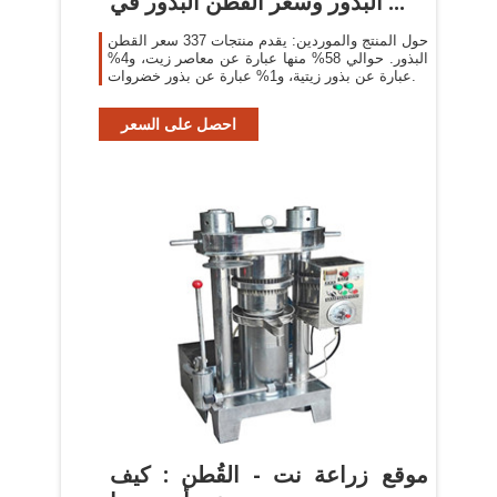
البذور وسعر القطن البذور في ...
حول المنتج والموردين: يقدم منتجات 337 سعر القطن
البذور. حوالي 58% منها عبارة عن معاصر زيت، و4%
عبارة عن بذور زيتية، و1% عبارة عن بذور خضروات.
احصل على السعر
موقع زراعة نت - القُطن : كيف