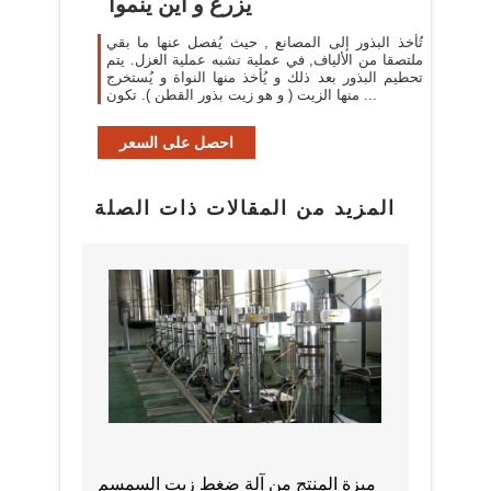
يزرع و أين ينموا
تُأخذ البذور إلى المصانع , حيث يُفصل عنها ما بقي
ملتصقا من الألياف, في عملية تشبه عملية الغزل. يتم
تحطيم البذور بعد ذلك و يُأخذ منها النواة و يُستخرج
منها الزيت ( و هو زيت بذور القطن ). تكون ...
احصل على السعر
المزيد من المقالات ذات الصلة