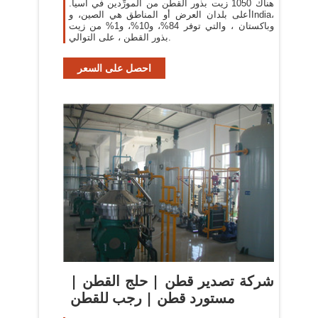
هناك 1050 زيت بذور القطن من المورِّدين في آسيا.
أعلى بلدان العرض أو المناطق هي الصين، وIndia،
وباكستان ، والتي توفر 84%، و10%، و1% من زيت
بذور القطن ، على التوالي.
احصل على السعر
شركة تصدير قطن | حلج القطن |
مستورد قطن | رجب للقطن