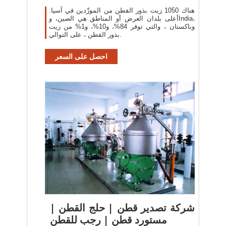
هناك 1050 زيت بذور القطن من المورِّدين في آسيا.
أعلى بلدان العرض أو المناطق هي الصين، وIndia،
وباكستان ، والتي توفر 84%، و10%، و1% من زيت
بذور القطن ، على التوالي.
احصل على السعر
شركة تصدير قطن | حلج القطن |
مستورد قطن | رجب للقطن