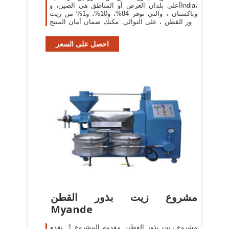
أعلى بلدان العرض أو المناطق هي الصين، وIndia،
وباكستان ، والتي توفر 84%، و10%، و1% من زيت
بذور القطن ، على التوالي. مكنك ضمان أمان المنتج
بالاختيار من
احصل على السعر
مشروع زيت بذور القطن
Myande
مشروع زيت بذور القطن. مقدمة المشروع 1. نقدم