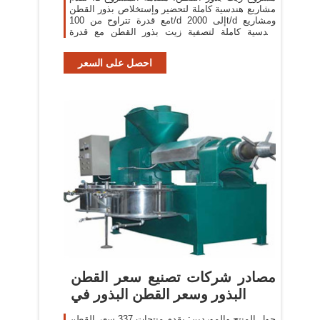
مشاريع هندسية كاملة لتحضير وإستخلاص بذور القطن
مع قدرة تتراوح من 100t/d إلى 2000t/d ومشاريع
هندسية كاملة لتصفية زيت بذور القطن مع قدرة
تتراوح من 50t/d إلى 1200t/d.
احصل على السعر
مصادر شركات تصنيع سعر القطن
البذور وسعر القطن البذور في
حول المنتج والموردين: يقدم منتجات 337 سعر القطن