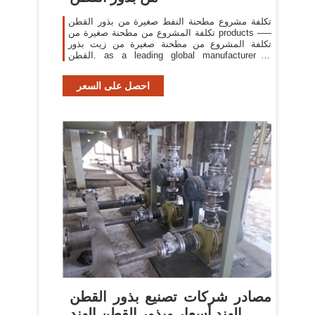
تكلفة مشروع مطحنة النفط صغيرة من بذور القطن
تكلفة المشروع من مطحنة صغيرة من products —–
تكلفة المشروع من مطحنة صغيرة من زيت بذور
القطن. as a leading global manufacturer of
crushing, grinding and mining. الاستشارات
احصل على السعر
مصادر شركات تصنيع بذور القطن
الهند أسعار وبذور القطن الهند ...