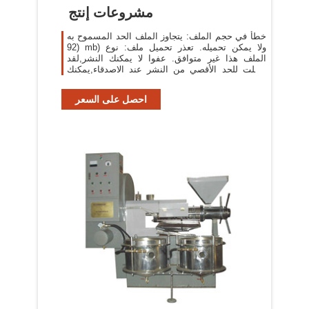
مشروعات إنتج
خطأ في حجم الملف: يتجاوز الملف الحد المسموح به
(92 mb) ولا يمكن تحميله. تعذر تحميل ملف: نوع
الملف هذا غير متوافق. عفوا لا يمكنك النشر,لقد
وصلت للحد الأقصي من النشر عند الاصدقاء,يمكنك
الترقية من هنا لترقية الى مزايا أكثر
احصل على السعر