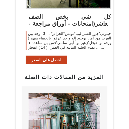
كل شي يخص الصف
العاشر(امتحانات - أوراق مراجعة -
تلخيص ...
جيبوتي*جزر القمر ليبيا*تونس*الجزائر* ... 3- وجد بين
العرب من آمن بوجود إله واحد عرفوا بالحنفاء منهم (
ورقة بن نوفل*زهير بن أبي سلمى*قس بن ساعده ).
... تقدم الخلية النباتية في العمر . ( 14 ) انفجار ...
احصل على السعر
المزيد من المقالات ذات الصلة
البراز
مع