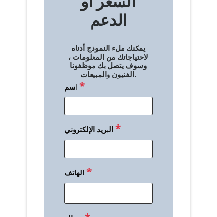
السعر أو
ح
الدعم
ا
ل
يمكنك ملء النموذج أدناه
م
لاحتياجاتك من المعلومات ،
وسوف يتصل بك موظفونا
ق
الفنيون والمبيعات.
*
اسم
ا
ل
ا
*
البريد الإلكتروني
ت
*
الهاتف
*