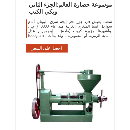
موسوعة حضارة العالم:الجزء الثاني
ويكي الكتب
شعب يعيش في جزر بحر إيجه شرق اليونان أمام
سواحل آسيا الصغرى الغربية منذ عام 3000 ق.م. .
وأشهرها جزيرة كريت (مادة) . إيديوجرام عدل.
Ideogram . الكتابة الرمزية أو التصويرية . وقد بدأت
بطريقة البكتوجرام .أي تصوير الأشياء . فكانت
احصل على السعر