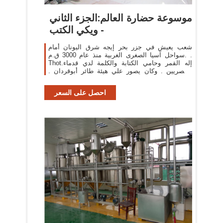
موسوعة حضارة العالم:الجزء الثاني
- ويكي الكتب
شعب يعيش في جزر بحر إيجه شرق اليونان أمام
سواحل آسيا الصغرى الغربية منذ عام 3000 ق.م. .
Thot.إله القمر وحامي الكتابة والكلمة لدي قدماء
المصريين . وكان يصور علي هيئة طائر أبوقردان .
وكان بعبد في
احصل على السعر