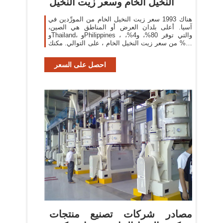
النخيل الخام وسعر زيت النخيل
هناك 1993 سعر زيت النخيل الخام من المورِّدين في
آسيا. أعلى بلدان العرض أو المناطق هي الصين،
وThailand، وPhilippines ، والتي توفر 80%، و4%،
و1% من سعر زيت النخيل الخام ، على التوالي. مكنك
ضمان أمان المنتج
احصل على السعر
مصادر شركات تصنيع منتجات