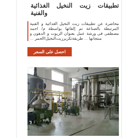
تطبيقات زيت النخيل الغذائية
والفنية
محاضرة عن تطبيقات زيت النخيل الغذائية و الفنية
المرتبطة بالصناعة تم إلقائها بواسطة م/ احمد
مصطفى فى ورشة عمل بعنوان الزيوت و الدهون و
منتجاتها ... طريقة‬‫تكرير‬‫زيت‬‫النخيل‬‫االحمر ...
احصل على السعر