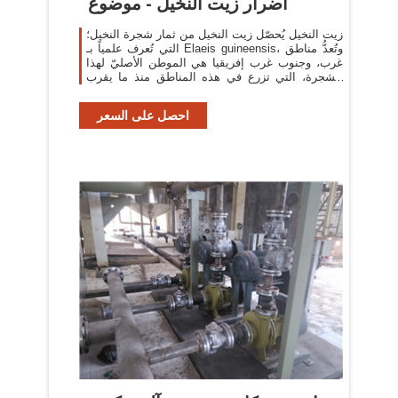
أضرار زيت النخيل - موضوع
زيت النخيل يُحصّل زيت النخيل من ثمار شجرة النخيل؛
التي تُعرف علمياً بـ Elaeis guineensis، وتُعدُّ مناطق
غرب، وجنوب غرب إفريقيا هي الموطن الأصليّ لهذا
الشجرة، التي تزرع في هذه المناطق منذ ما يقرب
5000 سنةٍ، ويحتل إنتاج زيت
احصل على السعر