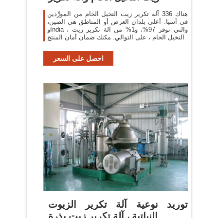
هناك 336 آلة تكرير زيت النخيل الخام من المورِّدين
في آسيا. أعلى بلدان العرض أو المناطق هي الصين،
وIndia ، والتي توفر 97%، و1% من آلة تكرير زيت
النخيل الخام ، على التوالي. مكنك ضمان أمان المنتج
احصل على السعر
توريد نوعية آلة تكرير الزيوت
النباتية ، آلة تكرير زيت بذرة