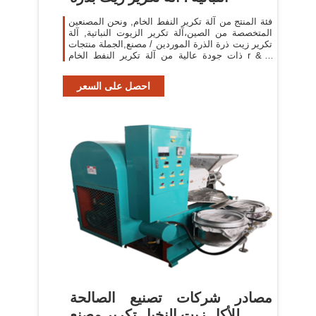
فئة المنتج من آلة تكرير النفط الخام, ونحن المصنعين
المتخصصة من الصين،آلة تكرير الزيوت النباتية, آلة
تكرير زيت ذرة الذرة الموردين / مصنع,الجملة منتجات
ذات جودة عالية من آلة تكرير النفط الخام r & d
والتصنيع،لدينا الكمال
احصل على السعر
مصادر شركات تصنيع الصالحة
للأكل زيت النخيل تكرير مصنع