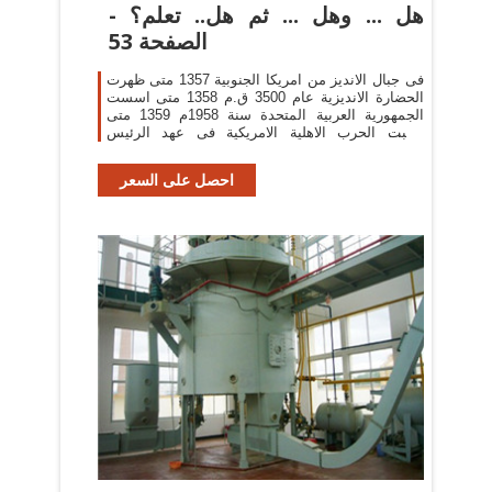
هل ... وهل ... ثم هل.. تعلم؟ -
الصفحة 53
فى جبال الانديز من امريكا الجنوبية 1357 متى ظهرت
الحضارة الانديزية عام 3500 ق.م 1358 متى اسست
الجمهورية العربية المتحدة سنة 1958م 1359 متى
نشبت الحرب الاهلية الامريكية فى عهد الرئيس
لينكولن بين 1861-1865م
احصل على السعر