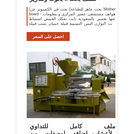
[بحث جاهز للطباعة] بحث في الكمبيوتر عن Mother
board - هواتف مستشفى عسير المركزي و معلومات
عنها بعسير بالسعودية ثابت تفكك الحمض استنباط
ثابت التوازن اليمن التسمية قبيلة حميان نسب قبيلة
حميان وفروعها [بحث جاهز للطباعة
احصل على السعر
ملف كامل للتداوي
بالأعشاب...إضافه لوصفات من