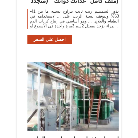
ملف كامل "غذائك دوائك " (متجدد)
بذور السمسم زيت ثابت تتراوح نسبته ما بين 41-
63% وتتوقف نسبة الزيت على ... لاستخدامه في
الطعام والعلاج. ... وهو أساسي في إنتاج كريات الدم
الحمراء يؤخذ بمعدل 2سم 3مرة واحدة في الأسبوع أو
كما يصف الطبيب.
احصل على السعر