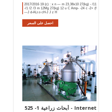
2017/2016 19 (c) : x n — m 23,38x10 27(kg) - /11
-/1 /2 /3 m 12Mg 27(kg) 12 u C Amp- -24 c -2+ (f
—J d-ALr.o cH-J J z H
احصل على السعر
أبحاث زراعية 1- 525 - Internet