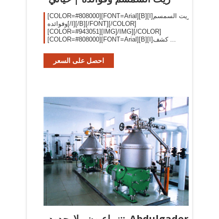
[COLOR=#808000][FONT=Arial][B][I]زيت السمسم
وفوائده[/I][/B][/FONT][/COLOR]
[COLOR=#943051][IMG]/IMG][/COLOR]
[COLOR=#808000][FONT=Arial][B][I]كشف ...
احصل على السعر
زراعيون بلا حدود:: Abdulgader