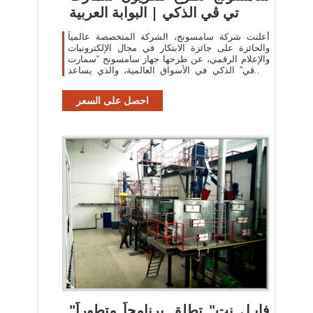
تي ڤي الذكي | البوابة العربية
أعلنت شركة سامسونج، الشركة المتخصصة عالمياً
والحائزة على جائزة الابتكار في مجال الإلكترونيات
والإعلام الرقمي، عن طرحها جهاز سامسونج “سمارت
تي ڤي” الذكي في الأسواق العالمية، والذي يساعد
ويُسهل على المُشاهد
احصل على السعر
"فايـل نت" تطلق برنامجاً متطوراً