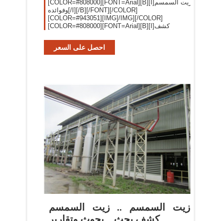
[COLOR=#808000][FONT=Arial][B][I]زيت السمسم
وفوائده[/I][/B][/FONT][/COLOR]
[COLOR=#943051][IMG]/IMG][/COLOR]
[COLOR=#808000][FONT=Arial][B][I]كشف
احصل على السعر
زيت السمسم .. زيت السمسم
كشف بحث .. بحوث وتقارير