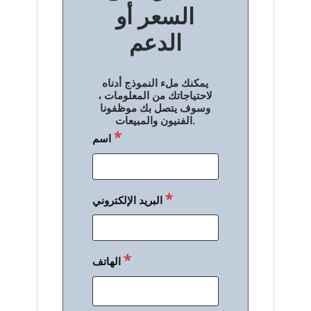
السعر أو
ح
الدعم
ا
ل
يمكنك ملء النموذج أدناه
م
لاحتياجاتك من المعلومات ،
وسوف يتصل بك موظفونا
ق
الفنيون والمبيعات.
*
اسم
ا
ل
ا
*
البريد الإلكتروني
ت
*
الهاتف