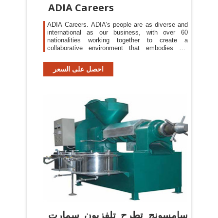
ADIA Careers
ADIA Careers. ADIA’s people are as diverse and
international as our business, with over 60
nationalities working together to create a
collaborative environment that embodies our
cultural values. Our goal is to attract, develop and
retain world-class talent and provide the
احصل على السعر
resources for our people to realise their full
potential.
سامسونج تطرح تلفزيون سمارت