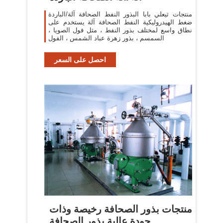
منتجات ثيعلي بابا البذور النفط الصحافة آلة/الباردة
ضغط الهيدروليكية النفط الصحافة آلة يستخدم على
نطاق واسع لمختلف بذور النفط ، مثل فول الصويا ،
السمسم ، بذور زهرة عباد الشمس ، الفول
احصل على السعر
منتجات بذور الصحافة رخيصة وذات
جودة عالية بذور الصحافة