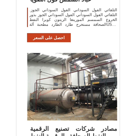
التلقائي الفول السوداني الفول السوداني الجوز.
التلقائي الفول السوداني الفول السوداني الجوز بذور
الخروع السمسم المورينغا الزيتون كوبرا النفط
الصحافة مستخرج طارد الطارد مطحنة آلةUS $
2600.00-2600.00Qingdao Shanghai Port1 مجموعة
معرف
احصل على السعر
مصادر شركات تصنيع الرقمية
النفط الصحافة والرقمية النفط