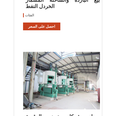
الخردل النفط
الفئات
احصل على السعر