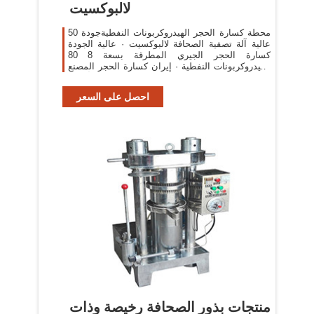
لالبوكسيت
50 محطة كسارة الحجر الهيدروكربونات النفطيةجودة
عالية آلة تصفية الصحافة لالبوكسيت · عالية الجودة
كسارة الحجر الجيري المطرقة بسعة 8 80
الهيدروكربونات النفطية · إيران كسارة الحجر المصنع
· التي شراء مصنع أعرف
احصل على السعر
منتجات بذور الصحافة رخيصة وذات