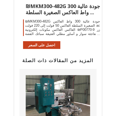
₪MKM300-482G جودة عالية 300
واط العاكس الصغيرة السلطة ...
₪MKM300-482G جودة عالية 300 واط العاكس
الصغيرة السلطة العاكس 50 فولت إلى 220 فولت ac
العاكس العاكس مكونات إلكترونية ₪P00770-9 زر
المفاجئة سوار و أساور مطلي العتيقة سبائك الفضة
سحر سوار المرأة مناسبا ...
احصل على السعر
المزيد من المقالات ذات الصلة
البراز
مع